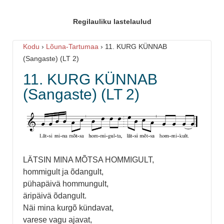
Regilauliku lastelaulud
Kodu
›
Lõuna-Tartumaa
›
11. KURG KÜNNAB
(Sangaste) (LT 2)
11. KURG KÜNNAB
(Sangaste) (LT 2)
LÄTSIN MINA MÕTSA HOMMIGULT,
hommigult ja õdangult,
pühapäivä hommungult,
äripäivä õdangult.
Näi mina kurgõ kündavat,
varese vagu ajavat,