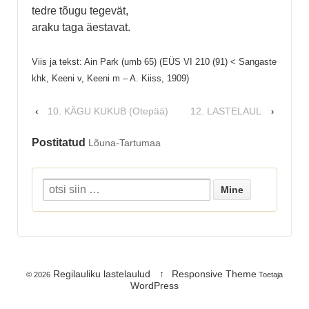
tedre tõugu tegevät,
araku taga äestavat.
Viis ja tekst: Ain Park (umb 65) (EÜS VI 210 (91) < Sangaste
khk, Keeni v, Keeni m – A. Kiiss, 1909)
10. KÄGU KUKUB (Otepää)
12. LASTELAUL
‹
›
Postitatud
Lõuna-Tartumaa
Regilauliku lastelaulud
↑
Responsive Theme
© 2026
Toetaja
WordPress