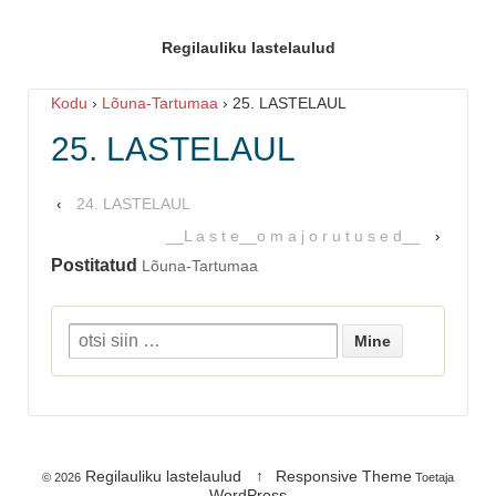
Regilauliku lastelaulud
Kodu
›
Lõuna-Tartumaa
›
25. LASTELAUL
25. LASTELAUL
24. LASTELAUL
‹
__L a s t e__o m a j o r u t u s e d__
›
Postitatud
Lõuna-Tartumaa
Regilauliku lastelaulud
↑
Responsive Theme
© 2026
Toetaja
WordPress