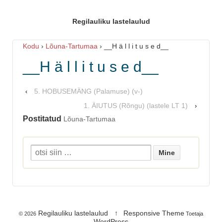
Regilauliku lastelaulud
Kodu
›
Lõuna-Tartumaa
›
__H ä l l i t u s e d__
__H ä l l i t u s e d__
5. HOBUSEMÄNG (Palamuse) (v-)
‹
1. ÄIUTUS (Rõngu) (lastele LT 1)
›
Postitatud
Lõuna-Tartumaa
Regilauliku lastelaulud
↑
Responsive Theme
© 2026
Toetaja
WordPress