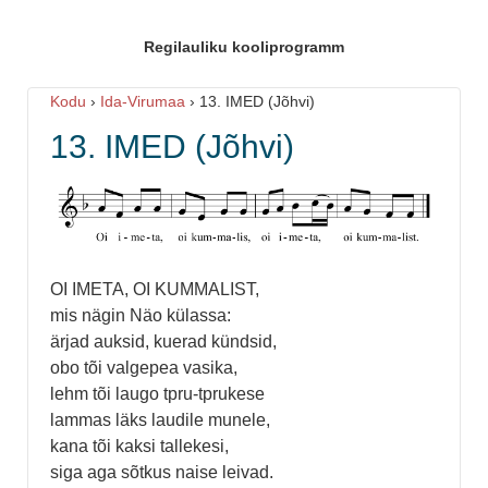
Regilauliku kooliprogramm
Kodu
›
Ida-Virumaa
›
13. IMED (Jõhvi)
13. IMED (Jõhvi)
OI IMETA, OI KUMMALIST,
mis nägin Näo külassa:
ärjad auksid, kuerad kündsid,
obo tõi valgepea vasika,
lehm tõi laugo tpru-tprukese
lammas läks laudile munele,
kana tõi kaksi tallekesi,
siga aga sõtkus naise leivad.