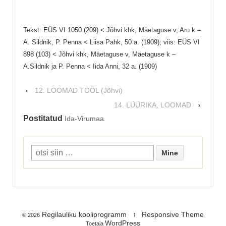
Tekst: EÜS VI 1050 (209) < Jõhvi khk, Mäetaguse v, Aru k –
A. Sildnik, P. Penna < Liisa Pahk, 50 a. (1909); viis: EÜS VI
898 (103) < Jõhvi khk, Mäetaguse v, Mäetaguse k –
A.Sildnik ja P. Penna < Iida Anni, 32 a. (1909)
12. LOOMAD TÖÖL (Jõhvi)
‹
14. LÜÜRIKA, LOOMAD
›
Postitatud
Ida-Virumaa
Regilauliku kooliprogramm
↑
Responsive Theme
© 2026
WordPress
Toetaja