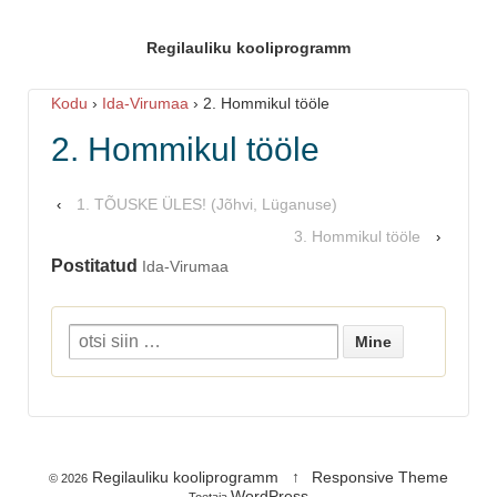
Regilauliku kooliprogramm
Kodu
›
Ida-Virumaa
›
2. Hommikul tööle
2. Hommikul tööle
1. TÕUSKE ÜLES! (Jõhvi, Lüganuse)
‹
3. Hommikul tööle
›
Postitatud
Ida-Virumaa
Regilauliku kooliprogramm
↑
Responsive Theme
© 2026
WordPress