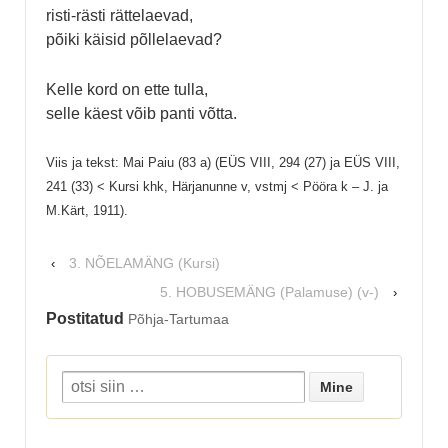
risti-rästi rättelaevad,
põiki käisid põllelaevad?
Kelle kord on ette tulla,
selle käest võib panti võtta.
Viis ja tekst: Mai Paiu (83 a) (EÜS VIII, 294 (27) ja EÜS VIII,
241 (33) < Kursi khk, Härjanunne v, vstmj < Pööra k – J. ja
M.Kärt, 1911).
3. NÕELAMÄNG (Kursi)
‹
5. HOBUSEMÄNG (Palamuse) (v-)
›
Postitatud
Põhja-Tartumaa