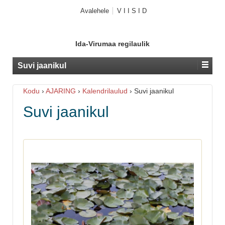
Avalehele
V I I S I D
Ida-Virumaa regilaulik
Suvi jaanikul
Kodu
›
AJARING
›
Kalendrilaulud
›
Suvi jaanikul
Suvi jaanikul