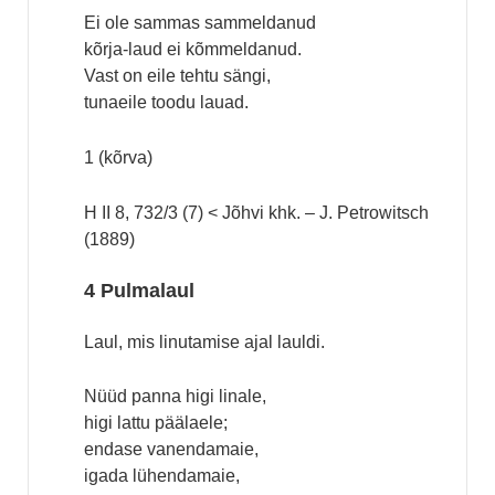
Ei ole sammas sammeldanud
kõrja-laud ei kõmmeldanud.
Vast on eile tehtu sängi,
tunaeile toodu lauad.
1 (kõrva)
H II 8, 732/3 (7) < Jõhvi khk. – J. Petrowitsch
(1889)
4 Pulmalaul
Laul, mis linutamise ajal lauldi.
Nüüd panna higi linale,
higi lattu päälaele;
endase vanendamaie,
igada lühendamaie,