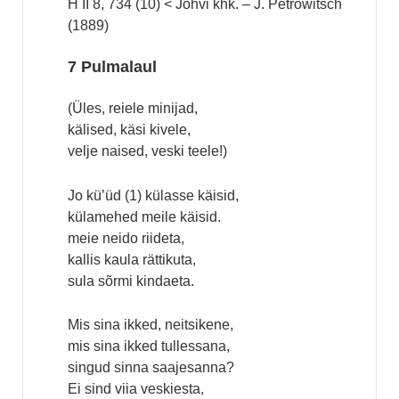
H II 8, 734 (10) < Jõhvi khk. – J. Petrowitsch
(1889)
7 Pulmalaul
(Üles, reiele minijad,
kälised, käsi kivele,
velje naised, veski teele!)
Jo kü’üd (1) külasse käisid,
külamehed meile käisid.
meie neido riideta,
kallis kaula rättikuta,
sula sõrmi kindaeta.
Mis sina ikked, neitsikene,
mis sina ikked tullessana,
singud sinna saajesanna?
Ei sind viia veskiesta,