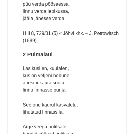
püü verda põõsaessa,
linnu verda lepikussa,
jääla jänesse verda.
H II 8, 729/31 (5) < Jõhvi khk. – J. Petrowitsch
(1889)
2 Pulmalaul
Las küsilen, kuulalen,
kus on veljeni hobune,
anesini kaura sööja,
linnu linnasse purija.
See one kaurul kasvatetu,
lihutatud linnassila.
Ärge veega uulitsale,
hundid söövad uulitsala;