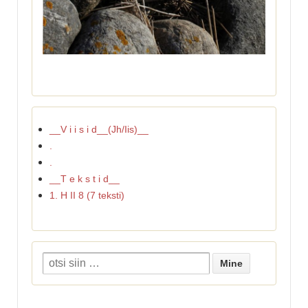
__V i i s i d__(Jh/Iis)__
.
.
__T e k s t i d__
1. H II 8 (7 teksti)