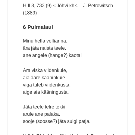
H II 8, 733 (9) < Jõhvi khk. – J. Petrowitsch
(1889)
6 Pulmalaul
Minu hella vellianna,
ära jäta naista teele,
ane angeie (hange?) kaota!
Ära viska viidenkuie,
aia ääre kaaninkuie –
viga tuleb viidenkusta,
aige aia kääningusta.
Jäta teele tetre tekki,
arule ane palaka,
sooje (soosse?) jäta sulgi patja.