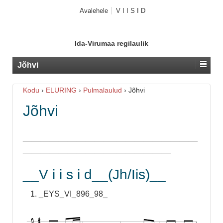
Avalehele
V I I S I D
Ida-Virumaa regilaulik
Jõhvi
Kodu
›
ELURING
›
Pulmalaulud
›
Jõhvi
Jõhvi
_______________________________________
_________________________________
__V i i s i d__(Jh/Iis)__
_EYS_VI_896_98_