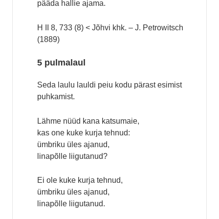
pääda hallie ajama.
H II 8, 733 (8) < Jõhvi khk. – J. Petrowitsch
(1889)
5 pulmalaul
Seda laulu lauldi peiu kodu pärast esimist
puhkamist.
Lähme nüüd kana katsumaie,
kas one kuke kurja tehnud:
ümbriku üles ajanud,
linapõlle liigutanud?
Ei ole kuke kurja tehnud,
ümbriku üles ajanud,
linapõlle liigutanud.