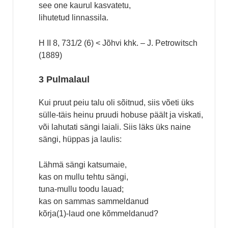
see one kaurul kasvatetu,
lihutetud linnassila.
H II 8, 731/2 (6) < Jõhvi khk. – J. Petrowitsch
(1889)
3 Pulmalaul
Kui pruut peiu talu oli sõitnud, siis võeti üks
sülle-täis heinu pruudi hobuse päält ja viskati,
või lahutati sängi laiali. Siis läks üks naine
sängi, hüppas ja laulis:
Lähmä sängi katsumaie,
kas on mullu tehtu sängi,
tuna-mullu toodu lauad;
kas on sammas sammeldanud
kõrja(1)-laud one kõmmeldanud?