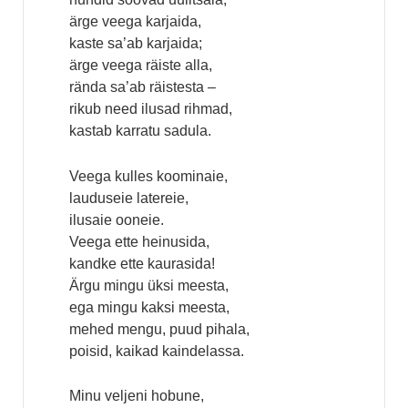
ärge veega karjaida,
kaste sa’ab karjaida;
ärge veega räiste alla,
rända sa’ab räistesta –
rikub need ilusad rihmad,
kastab karratu sadula.
Veega kulles koominaie,
lauduseie latereie,
ilusaie ooneie.
Veega ette heinusida,
kandke ette kaurasida!
Ärgu mingu üksi meesta,
ega mingu kaksi meesta,
mehed mengu, puud pihala,
poisid, kaikad kaindelassa.
Minu veljeni hobune,