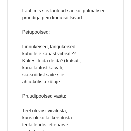
Laul, mis siis lauldud sai, kui pulmalised
pruudiga peiu kodu sõitsivad.
Peiupoolsed:
Linnukeised, langukeised,
kuhu teie kauast viibisite?
Kukest leida (teida?) kutsuti,
kana laulust kaivati,
sia-söödist saite siie,
ahju-kütista külaje.
Pruudipoolsed vastu:
Teel oli viisi viivitusta,
kuus oli kullal keeritusta:
teela lendis tetreparve,