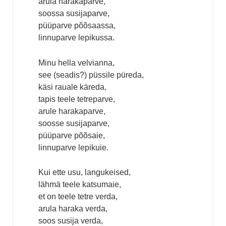
arula harakaparve,
soossa susijaparve,
püüparve põõsaassa,
linnuparve lepikussa.
Minu hella velvianna,
see (seadis?) püssile püreda,
käsi rauale käreda,
tapis teele tetreparve,
arule harakaparve,
soosse susijaparve,
püüparve põõsaie,
linnuparve lepikuie.
Kui ette usu, langukeised,
lähmä teele katsumaie,
et on teele tetre verda,
arula haraka verda,
soos susija verda,