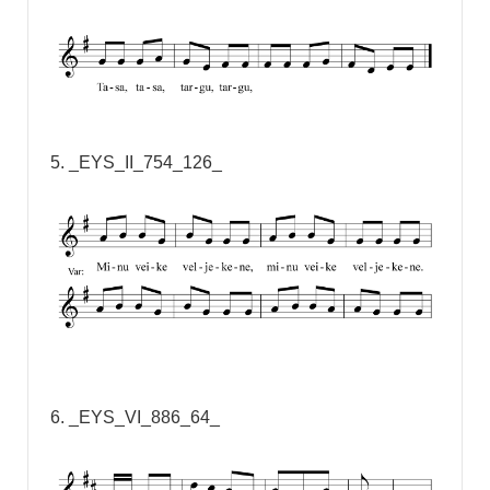
5. _EYS_II_754_126_
6. _EYS_VI_886_64_