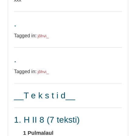
.
Tagged in:
jõhvi_
.
Tagged in:
jõhvi_
__T e k s t i d__
1. H II 8 (7 teksti)
1 Pulmalaul