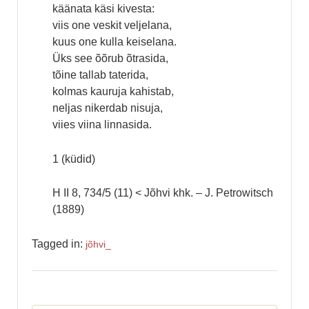
käänata käsi kivesta:
viis one veskit veljelana,
kuus one kulla keiselana.
Üks see õõrub õtrasida,
tõine tallab taterida,
kolmas kauruja kahistab,
neljas nikerdab nisuja,
viies viina linnasida.
1 (küdid)
H II 8, 734/5 (11) < Jõhvi khk. – J. Petrowitsch
(1889)
Tagged in:
jõhvi_