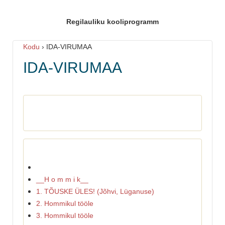
Regilauliku kooliprogramm
Kodu
›
IDA-VIRUMAA
IDA-VIRUMAA
__H o m m i k__
1. TÕUSKE ÜLES! (Jõhvi, Lüganuse)
2. Hommikul tööle
3. Hommikul tööle