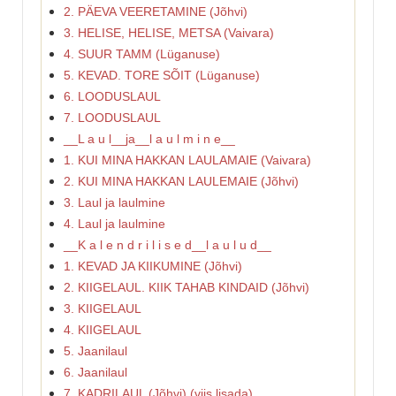
2. PÄEVA VEERETAMINE (Jõhvi)
3. HELISE, HELISE, METSA (Vaivara)
4. SUUR TAMM (Lüganuse)
5. KEVAD. TORE SÕIT (Lüganuse)
6. LOODUSLAUL
7. LOODUSLAUL
__L a u l__ja__l a u l m i n e__
1. KUI MINA HAKKAN LAULAMAIE (Vaivara)
2. KUI MINA HAKKAN LAULEMAIE (Jõhvi)
3. Laul ja laulmine
4. Laul ja laulmine
__K a l e n d r i l i s e d__l a u l u d__
1. KEVAD JA KIIKUMINE (Jõhvi)
2. KIIGELAUL. KIIK TAHAB KINDAID (Jõhvi)
3. KIIGELAUL
4. KIIGELAUL
5. Jaanilaul
6. Jaanilaul
7. KADRILAUL (Jõhvi) (viis lisada)