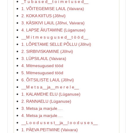
_T u b a s e d__t o i m e t u s e d__
1. VÕITEGEMISE LAUL (Vaivara)
2. KOKA KIITUS (Jõhvi)
3. KÄSIKIVI LAUL (Jõhvi, Vaivara)
4. LAPSE ÄIUTAMINE (Lüganuse)
__M i t m e s u g u s e d__t ö ö d__
1. LÕPETAME SELLE PÕLLU (Jõhvi)
2. SIRBIVISKAMINE (Jõhvi)
3. LÜPSILAUL (Vaivara)
4. Mitmesugused tööd
5. Mitmesugused tööd
6. ÕITSILISTE LAUL (Jõhvi)
__M e t s a__ja__m e r e l e__
1. KALAMEHE ELU (Lüganuse)
2. RANNAELU (Lüganuse)
3. Metsa ja marjule….
4. Metsa ja marjule….
__L o o d u s e s t__ja__l o o d u s e s__
1. PÄEVA PEITMINE (Vaivara)