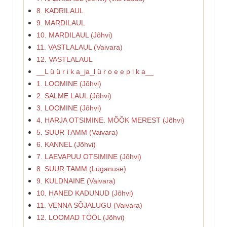
8. KADRILAUL
9. MARDILAUL
10. MARDILAUL (Jõhvi)
11. VASTLALAUL (Vaivara)
12. VASTLALAUL
__L ü ü r i k a_ja_l ü r o e e p i k a__
1. LOOMINE (Jõhvi)
2. SALME LAUL (Jõhvi)
3. LOOMINE (Jõhvi)
4. HARJA OTSIMINE. MÕÕK MEREST (Jõhvi)
5. SUUR TAMM (Vaivara)
6. KANNEL (Jõhvi)
7. LAEVAPUU OTSIMINE (Jõhvi)
8. SUUR TAMM (Lüganuse)
9. KULDNAINE (Vaivara)
10. HANED KADUNUD (Jõhvi)
11. VENNA SÕJALUGU (Vaivara)
12. LOOMAD TÖÖL (Jõhvi)