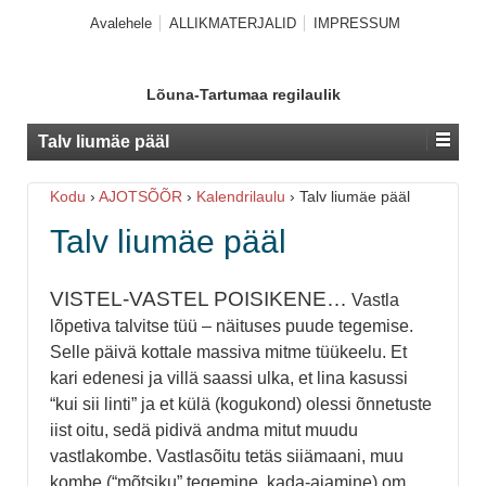
Avalehele
ALLIKMATERJALID
IMPRESSUM
Lõuna-Tartumaa regilaulik
Talv liumäe pääl
Kodu
›
AJOTSÕÕR
›
Kalendrilaulu
›
Talv liumäe pääl
Talv liumäe pääl
VISTEL-VASTEL POISIKENE…
Vastla
lõpetiva talvitse tüü – näituses puude tegemise.
Selle päivä kottale massiva mitme tüükeelu. Et
kari edenesi ja villä saassi ulka, et lina kasussi
“kui sii linti” ja et külä (kogukond) olessi õnnetuste
iist oitu, sedä pidivä andma mitut muudu
vastlakombe. Vastlasõitu tetäs siiämaani, muu
kombe (“mõtsiku” tegemine, kada-ajamine) om