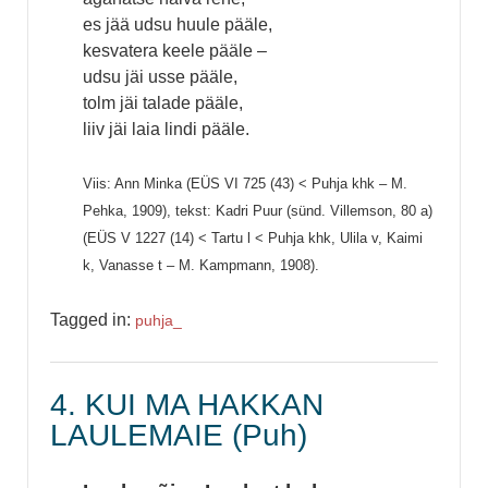
es jää udsu huule pääle,
kesvatera keele pääle –
udsu jäi usse pääle,
tolm jäi talade pääle,
liiv jäi laia lindi pääle.
Viis: Ann Minka (EÜS VI 725 (43) < Puhja khk – M.
Pehka, 1909), tekst: Kadri Puur (sünd. Villemson, 80 a)
(EÜS V 1227 (14) < Tartu l < Puhja khk, Ulila v, Kaimi
k, Vanasse t – M. Kampmann, 1908).
Tagged in:
puhja_
4. KUI MA HAKKAN
LAULEMAIE (Puh)