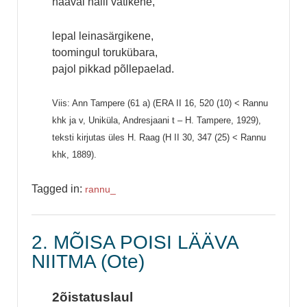
haaval halli vatikene,
lepal leinasärgikene,
toomingul torukübara,
pajol pikkad põllepaelad.
Viis: Ann Tampere (61 a) (ERA II 16, 520 (10) < Rannu
khk ja v, Uniküla, Andresjaani t – H. Tampere, 1929),
teksti kirjutas üles H. Raag (H II 30, 347 (25) < Rannu
khk, 1889).
Tagged in:
rannu_
2. MÕISA POISI LÄÄVA
NIITMA (Ote)
2õistatuslaul