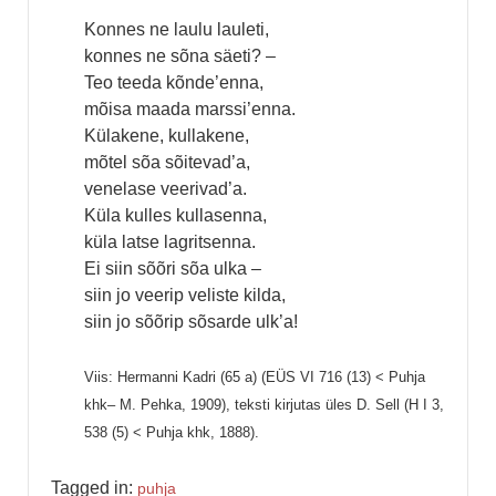
Konnes ne laulu lauleti,
konnes ne sõna säeti? –
Teo teeda kõnde’enna,
mõisa maada marssi’enna.
Külakene, kullakene,
mõtel sõa sõitevad’a,
venelase veerivad’a.
Küla kulles kullasenna,
küla latse lagritsenna.
Ei siin sõõri sõa ulka –
siin jo veerip veliste kilda,
siin jo sõõrip sõsarde ulk’a!
Viis: Hermanni Kadri (65 a) (EÜS VI 716 (13) < Puhja
khk– M. Pehka, 1909), teksti kirjutas üles D. Sell (H I 3,
538 (5) < Puhja khk, 1888).
Tagged in:
puhja_