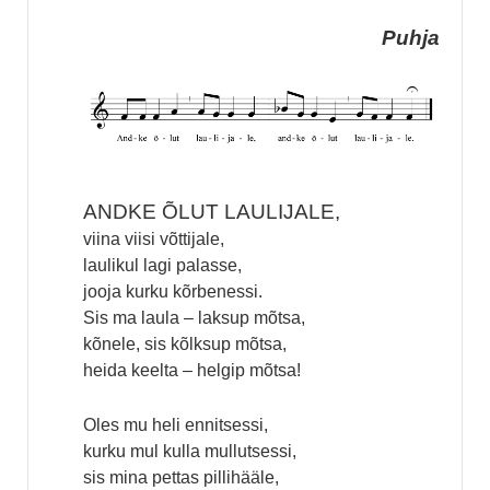
Puhja
ANDKE ÕLUT LAULIJALE,
viina viisi võttijale,
laulikul lagi palasse,
jooja kurku kõrbenessi.
Sis ma laula – laksup mõtsa,
kõnele, sis kõlksup mõtsa,
heida keelta – helgip mõtsa!
Oles mu heli ennitsessi,
kurku mul kulla mullutsessi,
sis mina pettas pillihääle,