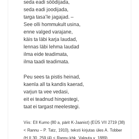
seda eadi söödijada,
seda eadi joodijada,
targa tasa’le jagajad. –
See olli hommukult usina,
enne valged varajane,
käis ta läbi karja laudad,
lennas läbi lehma laudad
ilma eide teadimata,
ilma taadi teadimata.
Peu sees ta pistis heinad,
kaenla all ta kandis kaerad,
varjun ta vee vedasi,
eit ei teadnud hingestegi,
taat ei targast meelestegi.
Viis: Ell Kurno (80 a, pärit K-Jaanist) (EÜS VII 2719 (38)
< Rannu – P. Tatz, 1910),
teksti kirjutas üles A. Tobber
(H II 30, 259 (4) < Rannu khk, Valguta v, 1889).