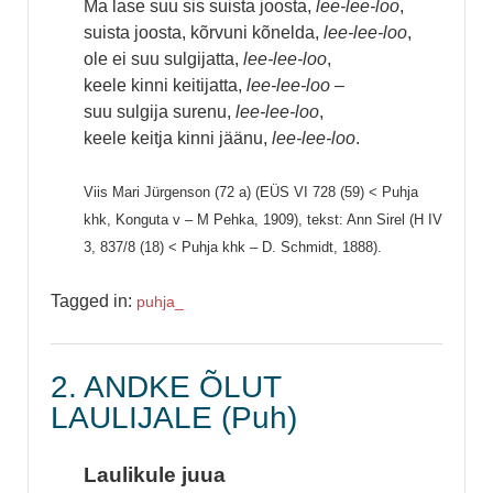
Ma lase suu sis suista joosta,
lee-lee-loo
,
suista joosta, kõrvuni kõnelda,
lee-lee-loo
,
ole ei suu sulgijatta,
lee-lee-loo
,
keele kinni keitijatta,
lee-lee-loo
–
suu sulgija surenu,
lee-lee-loo
,
keele keitja kinni jäänu,
lee-lee-loo
.
Viis Mari Jürgenson (72 a) (EÜS VI 728 (59) < Puhja
khk, Konguta v – M Pehka, 1909), tekst: Ann Sirel (H IV
3, 837/8 (18) < Puhja khk – D. Schmidt, 1888).
Tagged in:
puhja_
2. ANDKE ÕLUT
LAULIJALE (Puh)
Laulikule juua