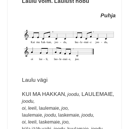
Laulu võim. Laulust hobu
Puhja
Laulu vägi
KUI MA HAKKAN
LAULEMAIE
,
, joodu,
joodu,
oi, leeli,
laulemaie,
joo,
laulemaie
, joodu,
laskemaie
, joodu,
oi, leeli,
laskemaie
, joo,
küla jääb vaiki
, joodu,
kuulamaie
, joodu,