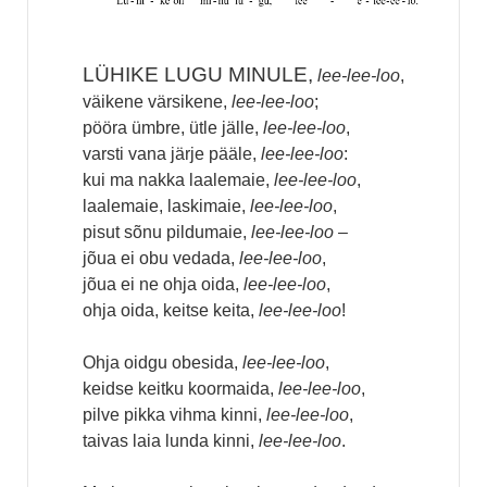
LÜHIKE LUGU MINULE,
lee-lee-loo
,
väikene värsikene,
lee-lee-loo
;
pööra ümbre, ütle jälle,
lee-lee-loo
,
varsti vana järje pääle,
lee-lee-loo
:
kui ma nakka laalemaie,
lee-lee-loo
,
laalemaie, laskimaie,
lee-lee-loo
,
pisut sõnu pildumaie,
lee-lee-loo
–
jõua ei obu vedada,
lee-lee-loo
,
jõua ei ne ohja oida,
lee-lee-loo
,
ohja oida, keitse keita,
lee-lee-loo
!
Ohja oidgu obesida,
lee-lee-loo
,
keidse keitku koormaida,
lee-lee-loo
,
pilve pikka vihma kinni,
lee-lee-loo
,
taivas laia lunda kinni,
lee-lee-loo
.