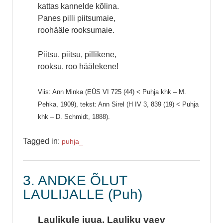
kattas kannelde kõlina.
Panes pilli piitsumaie,
roohääle rooksumaie.
Piitsu, piitsu, pillikene,
rooksu, roo häälekene!
Viis: Ann Minka (EÜS VI 725 (44) < Puhja khk – M.
Pehka, 1909), tekst: Ann Sirel (H IV 3, 839 (19) < Puhja
khk – D. Schmidt, 1888).
Tagged in:
puhja_
3. ANDKE ÕLUT
LAULIJALLE (Puh)
Laulikule juua. Lauliku vaev