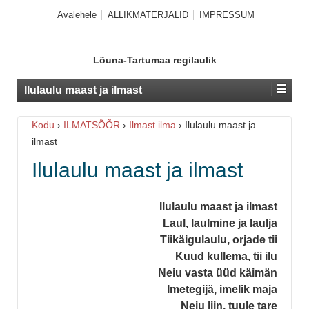
Avalehele
ALLIKMATERJALID
IMPRESSUM
Lõuna-Tartumaa regilaulik
Ilulaulu maast ja ilmast
Kodu
›
ILMATSÕÕR
›
Ilmast ilma
›
Ilulaulu maast ja
ilmast
Ilulaulu maast ja ilmast
Ilulaulu maast ja ilmast
Laul, laulmine ja laulja
Tiikäigulaulu, orjade tii
Kuud kullema, tii ilu
Neiu vasta üüd käimän
Imetegijä, imelik maja
Neiu liin, tuule tare