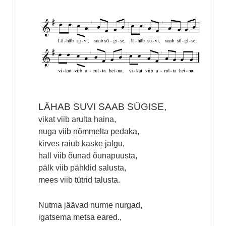
LÄHAB SUVI SAAB SÜGISE,
vikat viib arulta haina,
nuga viib nõmmelta pedaka,
kirves raiub kaske jalgu,
hall viib õunad õunapuusta,
pälk viib pähklid salusta,
mees viib tütrid talusta.
Nutma jäävad nurme nurgad,
igatsema metsa eared.,