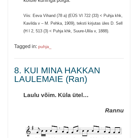
kolule kuninga poiga.
Viis: Eeva Vihand (78 a) (EÜS VI 722 (33) < Puhja khk,
Kavilda v – M. Pehka, 1909), teksti kirjutas üles D. Sell
(H I 2, 513 (3) < Puhja khk, Suure-Ulila v, 1888).
Tagged in:
puhja_
8. KUI MINA HAKKAN
LAULEMAIE (Ran)
Laulu võim. Küla ütel…
Rannu