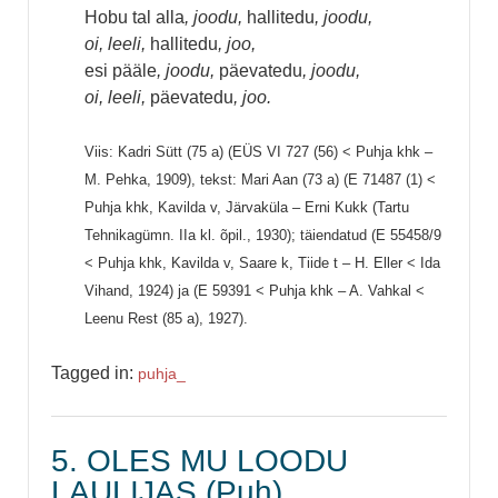
Hobu tal alla
, joodu,
hallitedu
, joodu,
oi, leeli,
hallitedu
, joo,
esi pääle
, joodu,
päevatedu
, joodu,
oi, leeli,
päevatedu
, joo.
Viis: Kadri Sütt (75 a) (EÜS VI 727 (56) < Puhja khk –
M. Pehka, 1909), tekst: Mari Aan (73 a) (E 71487 (1) <
Puhja khk, Kavilda v, Järvaküla – Erni Kukk (Tartu
Tehnikagümn. IIa kl. õpil., 1930); täiendatud (E 55458/9
< Puhja khk, Kavilda v, Saare k, Tiide t – H. Eller < Ida
Vihand, 1924) ja (E 59391 < Puhja khk – A. Vahkal <
Leenu Rest (85 a), 1927).
Tagged in:
puhja_
5. OLES MU LOODU
LAULIJAS (Puh)