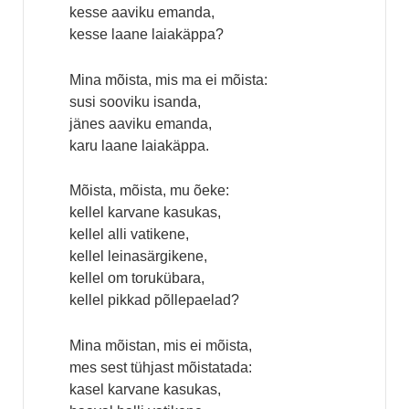
kesse aaviku emanda,
kesse laane laiakäppa?
Mina mõista, mis ma ei mõista:
susi sooviku isanda,
jänes aaviku emanda,
karu laane laiakäppa.
Mõista, mõista, mu õeke:
kellel karvane kasukas,
kellel alli vatikene,
kellel leinasärgikene,
kellel om torukübara,
kellel pikkad põllepaelad?
Mina mõistan, mis ei mõista,
mes sest tühjast mõistatada:
kasel karvane kasukas,