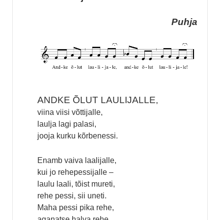
Puhja
ANDKE ÕLUT LAULIJALLE,
viina viisi võttijalle,
laulja lagi palasi,
jooja kurku kõrbenessi.
Enamb vaiva laalijalle,
kui jo rehepessijalle –
laulu laali, tõist mureti,
rehe pessi, sii uneti.
Maha pessi pika rehe,
aganatse halva rehe,