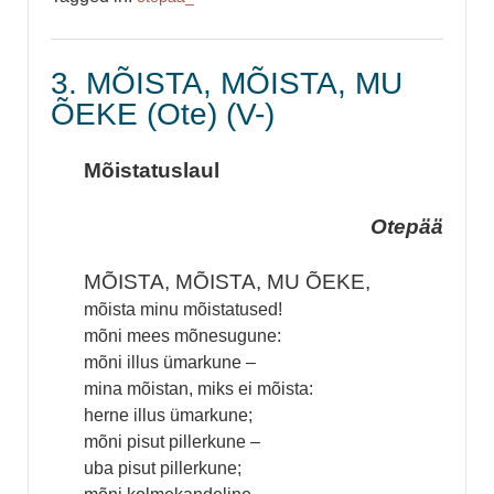
3. MÕISTA, MÕISTA, MU
ÕEKE (Ote) (V-)
Mõistatuslaul
Otepää
MÕISTA, MÕISTA, MU ÕEKE,
mõista minu mõistatused!
mõni mees mõnesugune:
mõni illus ümarkune –
mina mõistan, miks ei mõista:
herne illus ümarkune;
mõni pisut pillerkune –
uba pisut pillerkune;