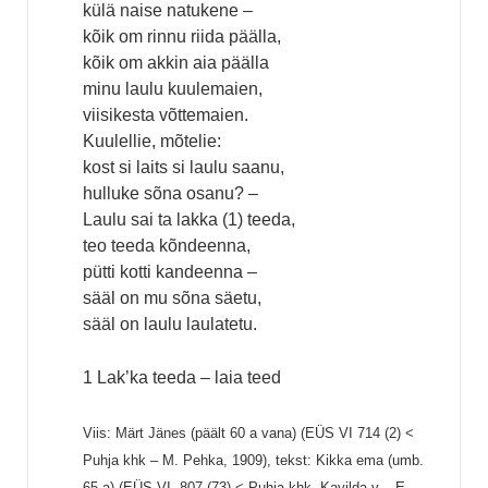
külä naise natukene –
kõik om rinnu riida päälla,
kõik om akkin aia päälla
minu laulu kuulemaien,
viisikesta võttemaien.
Kuulellie, mõtelie:
kost si laits si laulu saanu,
hulluke sõna osanu? –
Laulu sai ta lakka (1) teeda,
teo teeda kõndeenna,
pütti kotti kandeenna –
sääl on mu sõna säetu,
sääl on laulu laulatetu.
1 Lak’ka teeda – laia teed
Viis: Märt Jänes (päält 60 a vana) (EÜS VI 714 (2) <
Puhja khk – M. Pehka, 1909), tekst: Kikka ema (umb.
65 a) (EÜS VI, 807 (73) < Puhja khk, Kavilda v – E.