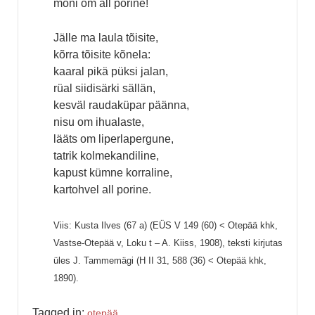
mõni om all porine!
Jälle ma laula tõisite,
kõrra tõisite kõnela:
kaaral pikä püksi jalan,
rüal siidisärki sällän,
kesväl raudaküpar päänna,
nisu om ihualaste,
lääts om liperlapergune,
tatrik kolmekandiline,
kapust kümne korraline,
kartohvel all porine.
Viis: Kusta Ilves (67 a) (EÜS V 149 (60) < Otepää khk,
Vastse-Otepää v, Loku t – A. Kiiss, 1908), teksti kirjutas
üles J. Tammemägi (H II 31, 588 (36) < Otepää khk,
1890).
Tagged in:
otepää_