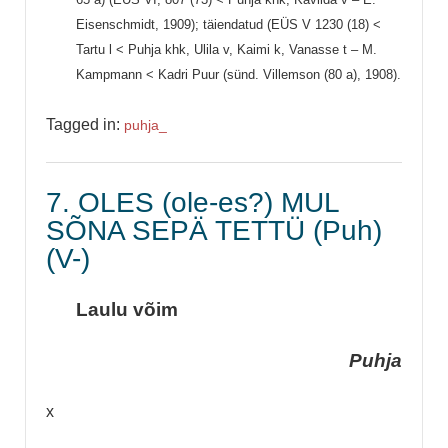
Eisenschmidt, 1909); täiendatud (EÜS V 1230 (18) <
Tartu l < Puhja khk, Ulila v, Kaimi k, Vanasse t – M.
Kampmann < Kadri Puur (sünd. Villemson (80 a), 1908).
Tagged in:
puhja_
7. OLES (ole-es?) MUL
SÕNA SEPÄ TETTÜ (Puh)
(V-)
Laulu võim
Puhja
x