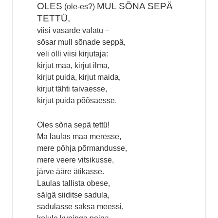
OLES
MUL SÕNA SEPÄ
(ole-es?)
TETTÜ,
viisi vasarde valatu –
sõsar mull sõnade seppä,
veli olli viisi kirjutaja:
kirjut maa, kirjut ilma,
kirjut puida, kirjut maida,
kirjut tähti taivaesse,
kirjut puida põõsaesse.
Oles sõna sepä tettü!
Ma laulas maa meresse,
mere põhja põrmandusse,
mere veere vitsikusse,
järve ääre ätikasse.
Laulas tallista obese,
sälgä siiditse sadula,
sadulasse saksa meessi,