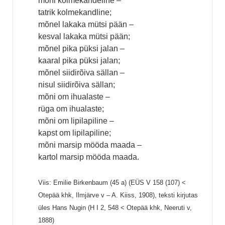
mõni kolmekandeline –
tatrik kolmekandline;
mõnel lakaka mütsi pään –
kesval lakaka mütsi pään;
mõnel pika püksi jalan –
kaaral pika püksi jalan;
mõnel siidirõiva sällan –
nisul siidirõiva sällan;
mõni om ihualaste –
rüga om ihualaste;
mõni om lipilapiline –
kapst om lipilapiline;
mõni marsip mööda maada –
kartol marsip mööda maada.
Viis: Emilie Birkenbaum (45 a) (EÜS V 158 (107) <
Otepää khk, Ilmjärve v – A. Kiiss, 1908), teksti kirjutas
üles Hans Nugin (H I 2, 548 < Otepää khk, Neeruti v,
1888)