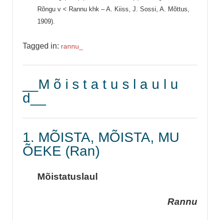
Rõngu v < Rannu khk – A. Kiiss, J. Sossi, A. Mõttus,
1909).
Tagged in:
rannu_
__M õ i s t a t u s l a u l u
d__
1. MÕISTA, MÕISTA, MU
ÕEKE (Ran)
Mõistatuslaul
Rannu