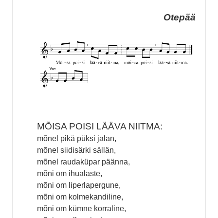
Otepää
MÕISA POISI LÄÄVA NIITMA:
mõnel pikä püksi jalan,
mõnel siidisärki sällän,
mõnel raudaküpar päänna,
mõni om ihualaste,
mõni om liperlapergune,
mõni om kolmekandiline,
mõni om kümne korraline,