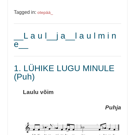
Tagged in:
otepää_
__L a u l__j a__l a u l m i n
e__
1. LÜHIKE LUGU MINULE
(Puh)
Laulu võim
Puhja