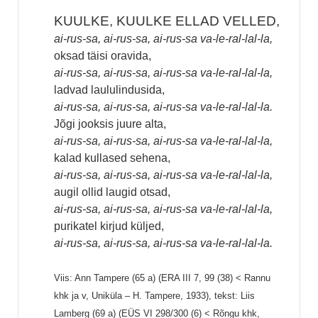
KUULKE, KUULKE ELLAD VELLED,
ai-rus-sa, ai-rus-sa, ai-rus-sa va-le-ral-lal-la,
oksad täisi oravida,
ai-rus-sa, ai-rus-sa, ai-rus-sa va-le-ral-lal-la,
ladvad laululindusida,
ai-rus-sa, ai-rus-sa, ai-rus-sa va-le-ral-lal-la.
Jõgi jooksis juure alta,
ai-rus-sa, ai-rus-sa, ai-rus-sa va-le-ral-lal-la,
kalad kullased sehena,
ai-rus-sa, ai-rus-sa, ai-rus-sa va-le-ral-lal-la,
augil ollid laugid otsad,
ai-rus-sa, ai-rus-sa, ai-rus-sa va-le-ral-lal-la,
purikatel kirjud küljed,
ai-rus-sa, ai-rus-sa, ai-rus-sa va-le-ral-lal-la.
Viis: Ann Tampere (65 a) (ERA III 7, 99 (38) < Rannu
khk ja v, Uniküla – H. Tampere, 1933), tekst: Liis
Lamberg (69 a) (EÜS VI 298/300 (6) < Rõngu khk,