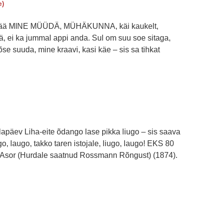
e)
pää MINE MÜÜDÄ, MÜHÄKUNNA, käi kaukelt,
tä, ei ka jummal appi anda. Sul om suu soe sitaga,
e suuda, mine kraavi, kasi käe – sis sa tihkat
apäev Liha-eite õdango lase pikka liugo – sis saava
ugo, laugo, takko taren istojale, liugo, laugo! EKS 80
A. Asor (Hurdale saatnud Rossmann Rõngust) (1874).