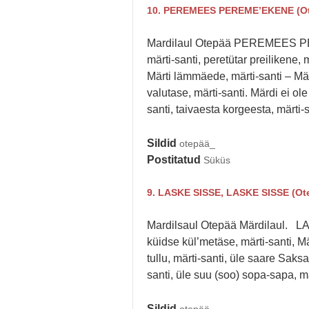
10. PEREMEES PEREME’EKENE (Ot
Mardilaul Otepää PEREMEES PE
märti-santi, peretütar preilikene, 
Märti lämmäede, märti-santi – Mä
valutase, märti-santi. Märdi ei ole
santi, taivaesta korgeesta, märti-s
Sildid
otepää_
Postitatud
Süküs
9. LASKE SISSE, LASKE SISSE (Ot
Mardilsaul Otepää Märdilaul. L
küidse kül’metäse, märti-santi, M
tullu, märti-santi, üle saare Saks
santi, üle suu (soo) sopa-sapa, m
Sildid