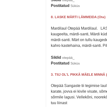
otepää_
Postitatud
Süküs
8. LASKE MÄRTI LÄMMEIDA (Ote)
Mardilaul Otepää Mardilaul. LA
kaugeelta, märdi-santi, Märdi küd
märdi-santi. Märt on tullu kaugede,
kahro kastehaina, märdi-santi. Pil
Sildid
otepää_
Postitatud
Süküs
3. TIIJ OL’L PIKKÄ MÄELE MINNÄ 
Otepää Sangaste tii tegimise l
karate, jovva ei kivile visate, sõm
sõrmile lagusi. Vellekõni, noorekõn
tuu liinast