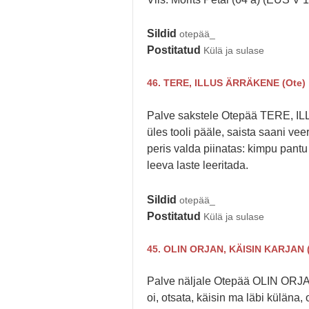
Sildid
otepää_
Postitatud
Külä ja sulase
46. TERE, ILLUS ÄRRÄKENE (Ote)
Palve sakstele Otepää TERE, I
üles tooli pääle, saista saani ve
peris valda piinatas: kimpu pantu
leeva laste leeritada.
Sildid
otepää_
Postitatud
Külä ja sulase
45. OLIN ORJAN, KÄISIN KARJAN 
Palve näljale Otepää OLIN ORJAN, 
oi, otsata, käisin ma läbi küläna, o