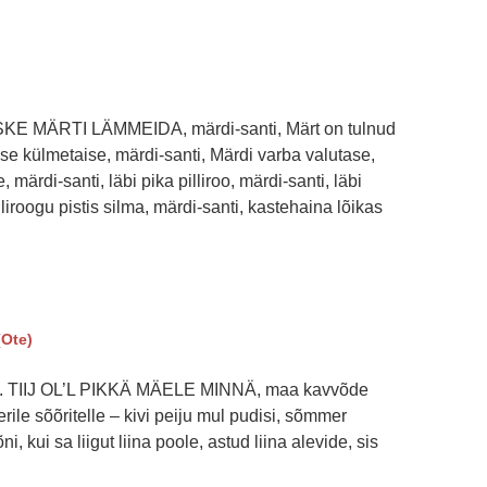
SKE MÄRTI LÄMMEIDA, märdi-santi, Märt on tulnud
se külmetaise, märdi-santi, Märdi varba valutase,
 märdi-santi, läbi pika pilliroo, märdi-santi, läbi
liroogu pistis silma, märdi-santi, kastehaina lõikas
(Ote)
aul. TIIJ OL’L PIKKÄ MÄELE MINNÄ, maa kavvõde
erile sõõritelle – kivi peiju mul pudisi, sõmmer
i, kui sa liigut liina poole, astud liina alevide, sis