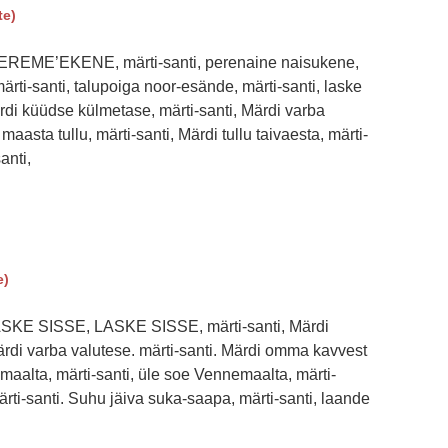
e)
REME’EKENE, märti-santi, perenaine naisukene,
märti-santi, talupoiga noor-esände, märti-santi, laske
rdi küüdse külmetase, märti-santi, Märdi varba
 maasta tullu, märti-santi, Märdi tullu taivaesta, märti-
anti,
e)
ASKE SISSE, LASKE SISSE, märti-santi, Märdi
ärdi varba valutese. märti-santi. Märdi omma kavvest
amaalta, märti-santi, üle soe Vennemaalta, märti-
ärti-santi. Suhu jäiva suka-saapa, märti-santi, laande