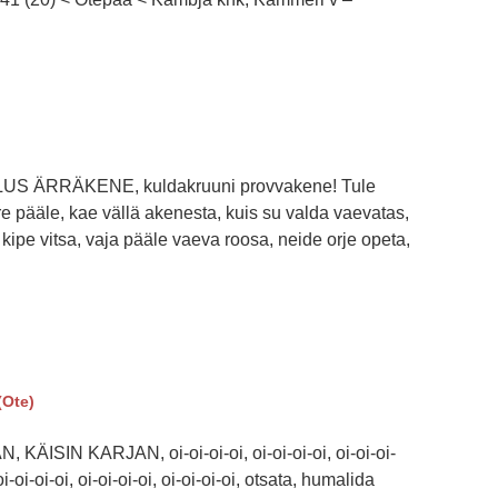
LLUS ÄRRÄKENE, kuldakruuni provvakene! Tule
ere pääle, kae vällä akenesta, kuis su valda vaevatas,
 kipe vitsa, vaja pääle vaeva roosa, neide orje opeta,
(Ote)
KÄISIN KARJAN, oi-oi-oi-oi, oi-oi-oi-oi, oi-oi-oi-
i-oi-oi-oi, oi-oi-oi-oi, oi-oi-oi-oi, otsata, humalida