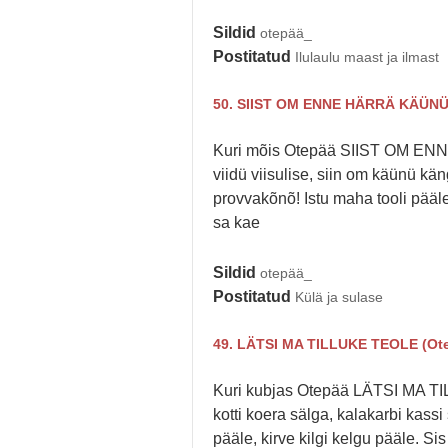
Sildid
otepää_
Postitatud
Ilulaulu maast ja ilmast
50. SIIST OM ENNE HÄRRÄ KÄÜNÜ 
Kuri mõis Otepää SIIST OM ENNE
viidü viisulise, siin om käünü kän
provvakõnõ! Istu maha tooli pääle
sa kae
Sildid
otepää_
Postitatud
Külä ja sulase
49. LÄTSI MA TILLUKE TEOLE (Ot
Kuri kubjas Otepää LÄTSI MA TI
kotti koera sälga, kalakarbi kassi s
pääle, kirve kilgi kelgu pääle. S