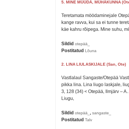
5. MINE MÜÜDÄ, MÜHÄKUNNA (Ot
Teretamata möödaminejale Ote
kange ravva, kui sa ei tunne tere
käe kahru rõipega. Mine suhu, mõs
Sildid
otepää_
Postitatud
Lõuna
2. LINA LIULASKIJALE (San, Ote)
Vastlalaul Sangaste/Otepää Vastl
pikka lina. Lina liugo laskjale, li
3, 128 (34) < Otepää, Ilmjärv – 
Liugu,
Sildid
,
otepää_
sangaste_
Postitatud
Talv