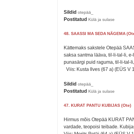
Sildid
otepää_
Postitatud
Külä ja sulase
48. SAASSI MA SEDA NÄGEMA (Ot
Kättemaks sakstele Otepää SAASSI
saksa santma lääva, til-li-tal-li, e-li-
punasärgi puid raguma, til-li-tal-li, 
Viis: Kusta Ilves (67 a) (EÜS V 
Sildid
otepää_
Postitatud
Külä ja sulase
47. KURAT PANTU KUBIJAS (Ote)
Hirmus mõis Otepää KURAT PANTU
vardade, teopoisi teibade. Kubija
Viis: Morits Petäi (64 a) (EÜS V