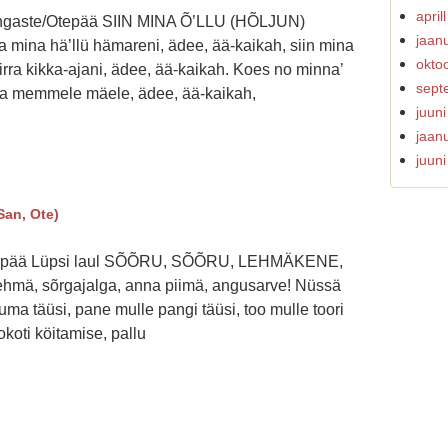
april
angaste/Otepää SIIN MINA Õ’LLU (HÕLJUN)
jaan
 mina hä’llü hämareni, ädee, ää-kaikah, siin mina
okto
irra kikka-ajani, ädee, ää-kaikah. Koes no minna’
sept
na memmele mäele, ädee, ää-kaikah,
juun
jaan
juun
an, Ote)
tepää Lüpsi laul SÕÕRU, SÕÕRU, LEHMÄKENE,
lehmä, sõrgajalga, anna piimä, angusarve! Nüssä
ma täüsi, pane mulle pangi täüsi, too mulle toori
okoti köitamise, pallu