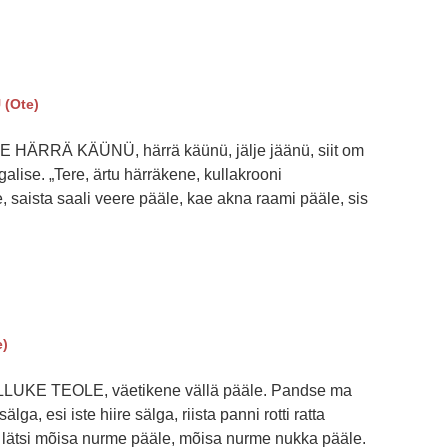
(Ote)
 HÄRRÄ KÄÜNÜ, härrä käünü, jälje jäänü, siit om
galise. „Tere, ärtu härräkene, kullakrooni
, saista saali veere pääle, kae akna raami pääle, sis
e)
LLUKE TEOLE, väetikene vällä pääle. Pandse ma
älga, esi iste hiire sälga, riista panni rotti ratta
is lätsi mõisa nurme pääle, mõisa nurme nukka pääle.