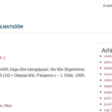
Avale
ILMATSÕÕR
Arhi
veeb
V_)
jaan
dets
, kägu tõie käingäpaari, lõo tõie lõigehelme,
nove
235 (14) < Otepää khk, Palupera v – J. Silde, 1895.
okto
sept
augu
juuli
juun
n, Ote)
mai 