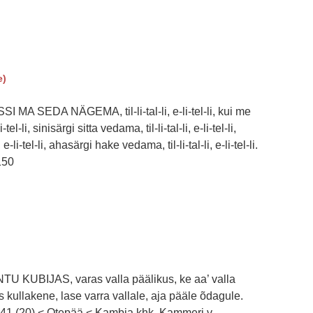
e)
 MA SEDA NÄGEMA, til-li-tal-li, e-li-tel-li, kui me
tel-li, sinisärgi sitta vedama, til-li-tal-li, e-li-tel-li,
e-li-tel-li, ahasärgi hake vedama, til-li-tal-li, e-li-tel-li.
150
 KUBIJAS, varas valla päälikus, ke aa’ valla
s kullakene, lase varra vallale, aja pääle õdagule.
 141 (20) < Otepää < Kambja khk, Kammeri v –