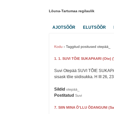
Lõuna-Tartumaa regilaulik
AJOTSÕÕR
ELUTSÕÕR
Kodu
›
Taggitud positused otepää_
1. 1. SUVI TÕIE SUKAPAARI (Ote) (
Suvi Otepää SUVI TÕIE SUKAPAARI
sisask tõie siidisukka. H III 26, 
Sildid
otepää_
Postitatud
Suvi
7. SIIN MINA Õ’LLU ÕDANGUNI (Sa