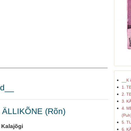
_________________________________________
__K i
u d__
1. T
2. T
3. K
4. M
, ÄLLIKÕNE (Rõn)
(Puh
5. T
. Kalajõgi
6. K