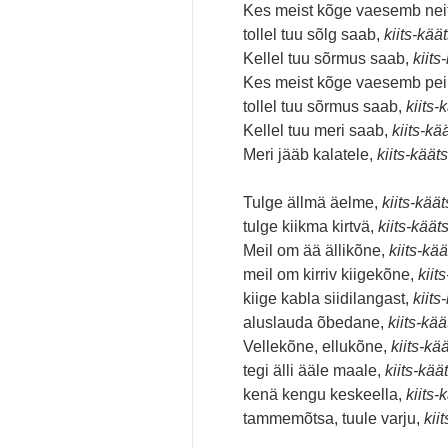
Kes meist kõge vaesemb nei
tollel tuu sõlg saab,
kiits-käät
Kellel tuu sõrmus saab,
kiits
Kes meist kõge vaesemb pe
tollel tuu sõrmus saab,
kiits-
Kellel tuu meri saab,
kiits-kä
Meri jääb kalatele,
kiits-kääts
Tulge ällmä äelme,
kiits-käät
tulge kiikma kirtvä,
kiits-kääts
Meil om ää ällikõne,
kiits-kää
meil om kirriv kiigekõne,
kiit
kiige kabla siidilangast,
kiits
aluslauda õbedane,
kiits-kää
Vellekõne, ellukõne,
kiits-kää
tegi älli ääle maale,
kiits-käät
kenä kengu keskeella,
kiits-
tammemõtsa, tuule varju,
kii