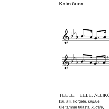
Kolm õuna
TEELE, TEELE, ÄLLIK
käi, älli, korgele,
kiigäle,
üle tamme talasta,
kiigäle
,