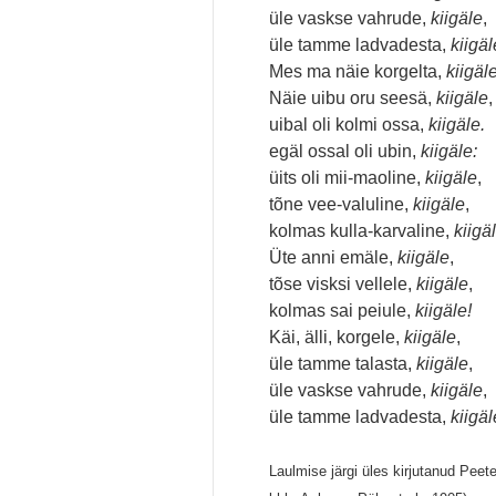
üle vaskse vahrude,
kiigäle
,
üle tamme ladvadesta,
kiigäl
Mes ma näie korgelta,
kiigäl
Näie uibu oru seesä,
kiigäle
,
uibal oli kolmi ossa,
kiigäle.
egäl ossal oli ubin,
kiigäle:
üits oli mii-maoline,
kiigäle
,
tõne vee-valuline,
kiigäle
,
kolmas kulla-karvaline,
kiigäl
Üte anni emäle,
kiigäle
,
tõse visksi vellele,
kiigäle
,
kolmas sai peiule,
kiigäle!
Käi, älli, korgele,
kiigäle
,
üle tamme talasta,
kiigäle
,
üle vaskse vahrude,
kiigäle
,
üle tamme ladvadesta,
kiigäl
Laulmise järgi üles kirjutanud Peet