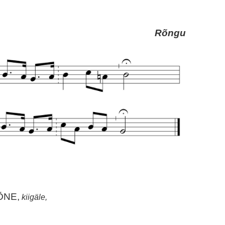
Rõngu
ÕNE,
kiigäle,