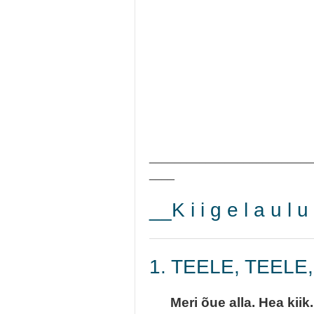
__________________________
____
__K i i g e l a u l 
1. TEELE, TEELE
Meri õue alla. Hea kiik