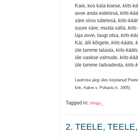
Kaie, kos kala koese,
kiits-kä
avve anda eidelesä,
kiits-kää
säre siivu sätelesä,
kiits-käät
suure säre, musta sällä,
kiits
laja avve, laugi otsa,
kiits-kää
Käi, älli kõrgele,
kiits-kääts, k
üle tamme talasta,
kiits-kääts
üle vaskse vahrude,
kiits-kää
üle tamme ladvadesta,
kiits-
Laulmise järgi üles kirjutanud Peet
khk, Aakre v, Pühastu k, 1905).
Tagged in:
rõngu_
2. TEELE, TEELE