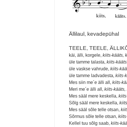
Ällilaul, kevadepühal
TEELE, TEELE, ÄLLIK
käi, älli, korgele,
kiits-kääts, 
üle tamme talasta,
kiits-kääts
üle vaskse vahrude,
kiits-kää
üle tamme ladvadesta,
kiits-
Mes siin me´e älli all,
kiits-kä
Meri me´e älli all,
kiits-kääts,
Mes sääl mere keskella,
kiit
Sõlg sääl mere keskella,
kiit
Mes sääl sõle telle otsan,
kii
Sõrmus sõle telle otsan,
kiit
Kellel tuu sõlg saab,
kiits-kää