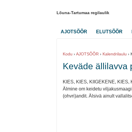
Lõuna-Tartumaa regilaulik
AJOTSÕÕR
ELUTSÕÕR
Kodu
›
AJOTSÕÕR
›
Kalendrilaulu
›
Keväde ällilavva 
KIES, KIES, KIIGEKENE, KIES,
Älmine om keidetu viljakusmaagili
(ohvri)andit. Älsivä ainult vallalits