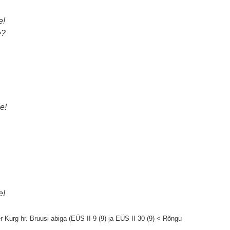
e!
e?
e!
e!
er Kurg hr. Bruusi abiga (EÜS II 9 (9) ja EÜS II 30 (9) < Rõngu