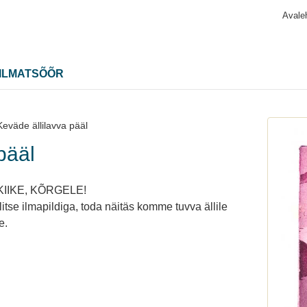
Avale
ILMATSÕÕR
Keväde ällilavva pääl
pääl
 KIIKE, KÕRGELE!
tse ilmapildiga, toda näitäs komme tuvva ällile
e.