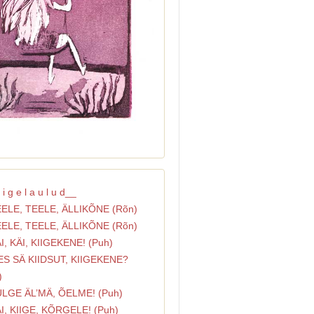
 i g e l a u l u d__
EELE, TEELE, ÄLLIKÕNE (Rõn)
EELE, TEELE, ÄLLIKÕNE (Rõn)
ÄI, KÄI, KIIGEKENE! (Puh)
ES SÄ KIIDSUT, KIIGEKENE?
)
ULGE ÄL’MÄ, ÕELME! (Puh)
ÄI, KIIGE, KÕRGELE! (Puh)