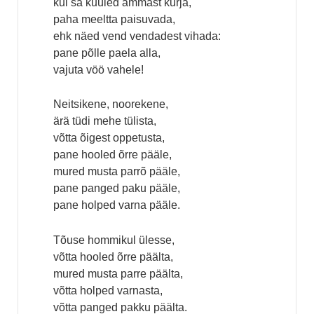
kui sa kuuled ämmäst kurja,
paha meeltta paisuvada,
ehk näed vend vendadest vihada:
pane põlle paela alla,
vajuta vöö vahele!
Neitsikene, noorekene,
ärä tüdi mehe tülista,
võtta õigest oppetusta,
pane hooled õrre pääle,
mured musta parrõ pääle,
pane panged paku pääle,
pane holped varna pääle.
Tõuse hommikul ülesse,
võtta hooled õrre päälta,
mured musta parre päälta,
võtta holped varnasta,
võtta panged pakku päälta.