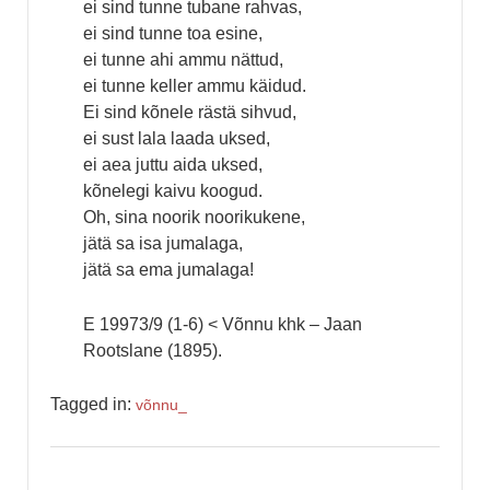
ei sind tunne tubane rahvas,
ei sind tunne toa esine,
ei tunne ahi ammu nättud,
ei tunne keller ammu käidud.
Ei sind kõnele rästä sihvud,
ei sust lala laada uksed,
ei aea juttu aida uksed,
kõnelegi kaivu koogud.
Oh, sina noorik noorikukene,
jätä sa isa jumalaga,
jätä sa ema jumalaga!
E 19973/9 (1-6) < Võnnu khk – Jaan
Rootslane (1895).
Tagged in:
võnnu_