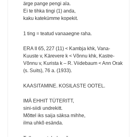
ärge pange pengi ala.
Ei te tihka tingi (1) anda,
kaku katekümme kopekit.
1 ting = teatud vanaaegne raha.
ERA II 65, 227 (11) < Kambja khk, Vana-
Kuuste v, Kärevere k < Võnnu khk, Kastre-
Võnnu v, Kurista k – R. Viidebaum < Ann Orak
(s. Suits), 76 a. (1933).
KAASITAMINE. KOSILASTE OOTEL.
IMÄ EHHIT TÜTERITT,
sini-siidi undrekitt.
Mõttel iks saija säksa mihhe,
ilma uhkõ esända.