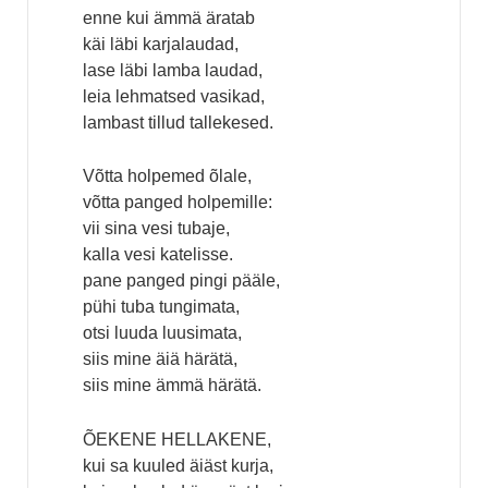
enne kui ämmä äratab
käi läbi karjalaudad,
lase läbi lamba laudad,
leia lehmatsed vasikad,
lambast tillud tallekesed.
Võtta holpemed õlale,
võtta panged holpemille:
vii sina vesi tubaje,
kalla vesi katelisse.
pane panged pingi pääle,
pühi tuba tungimata,
otsi luuda luusimata,
siis mine äiä härätä,
siis mine ämmä härätä.
ÕEKENE HELLAKENE,
kui sa kuuled äiäst kurja,