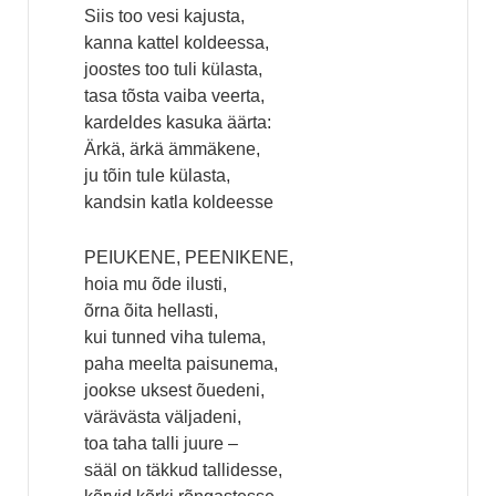
Siis too vesi kajusta,
kanna kattel koldeessa,
joostes too tuli külasta,
tasa tõsta vaiba veerta,
kardeldes kasuka äärta:
Ärkä, ärkä ämmäkene,
ju tõin tule külasta,
kandsin katla koldeesse
PEIUKENE, PEENIKENE,
hoia mu õde ilusti,
õrna õita hellasti,
kui tunned viha tulema,
paha meelta paisunema,
jookse uksest õuedeni,
värävästa väljadeni,
toa taha talli juure –
sääl on täkkud tallidesse,