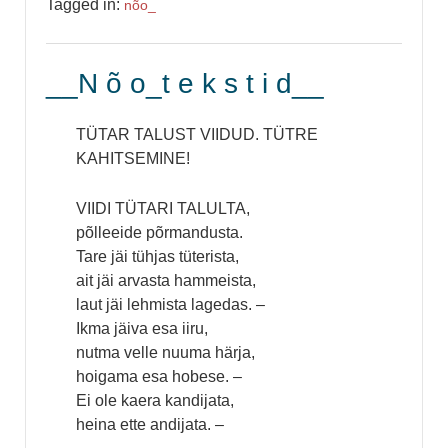
Tagged in:
nõo_
__N õ o_t e k s t i d__
TÜTAR TALUST VIIDUD. TÜTRE
KAHITSEMINE!
VIIDI TÜTARI TALULTA,
põlleeide põrmandusta.
Tare jäi tühjas tüterista,
ait jäi arvasta hammeista,
laut jäi lehmista lagedas. –
Ikma jäiva esa iiru,
nutma velle nuuma härja,
hoigama esa hobese. –
Ei ole kaera kandijata,
heina ette andijata. –