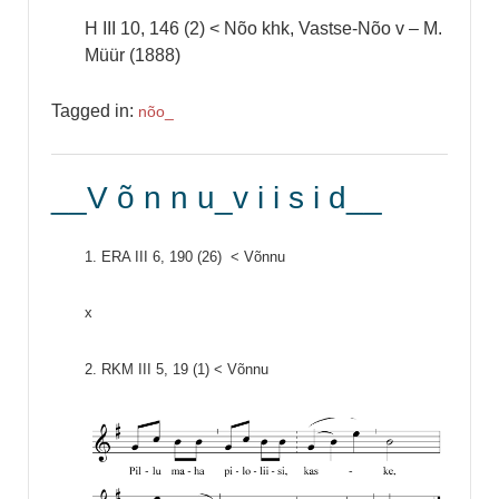
H III 10, 146 (2) < Nõo khk, Vastse-Nõo v – M.
Müür (1888)
Tagged in:
nõo_
__V õ n n u_v i i s i d__
1. ERA III 6, 190 (26) < Võnnu
x
2. RKM III 5, 19 (1) < Võnnu