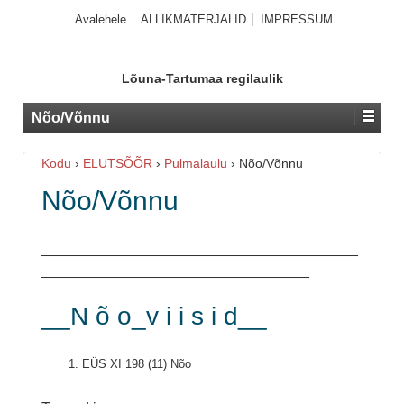
Avalehele
ALLIKMATERJALID
IMPRESSUM
Lõuna-Tartumaa regilaulik
Nõo/Võnnu
Kodu
›
ELUTSÕÕR
›
Pulmalaulu
›
Nõo/Võnnu
Nõo/Võnnu
_______________________________________
_________________________________
__N õ o_v i i s i d__
1. EÜS XI 198 (11) Nõo