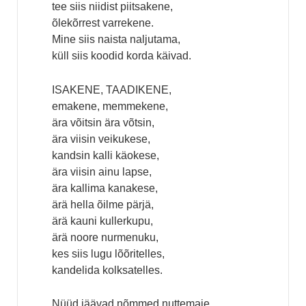
tee siis niidist piitsakene,
õlekõrrest varrekene.
Mine siis naista naljutama,
küll siis koodid korda käivad.
ISAKENE, TAADIKENE,
emakene, memmekene,
ära võitsin ära võtsin,
ära viisin veikukese,
kandsin kalli käokese,
ära viisin ainu lapse,
ära kallima kanakese,
ärä hella õilme pärjä,
ärä kauni kullerkupu,
ärä noore nurmenuku,
kes siis lugu lõõritelles,
kandelida kolksatelles.
Nüüd jäävad nõmmed nuttemaie,