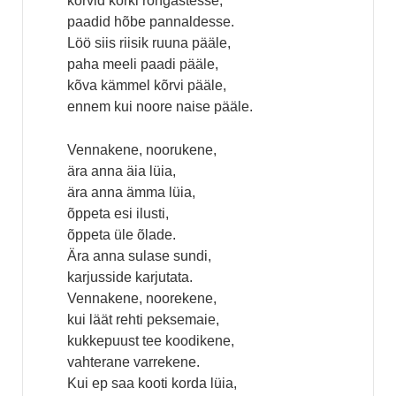
kõrvid kõrki rõngastesse,
paadid hõbe pannaldesse.
Löö siis riisik ruuna pääle,
paha meeli paadi pääle,
kõva kämmel kõrvi pääle,
ennem kui noore naise pääle.
Vennakene, noorukene,
ära anna äia lüia,
ära anna ämma lüia,
õppeta esi ilusti,
õppeta üle õlade.
Ära anna sulase sundi,
karjusside karjutata.
Vennakene, noorekene,
kui läät rehti peksemaie,
kukkepuust tee koodikene,
vahterane varrekene.
Kui ep saa kooti korda lüia,