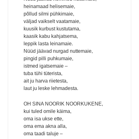
heinamaad helisemaie,
põllud silmi pühkimaie,
väljad vaikselt vaatamaie,
kuusik kurbust kustutama,
kaasik kabu kahjatsema,
leppik lasta leinamaie.
Nüüd jäävad nurgad nuttemaie,
pingid pilli puhkumaie,
istmed igatsemaie –
tuba tühi tüterista,
ait ju harva riietesta,
laut ju leske lehmadesta.
OH SINA NOORIK NOORKUKENE,
kui tuled omile käima,
oma isa ukse ette,
oma ema akna alla,
oma taadi taluje –