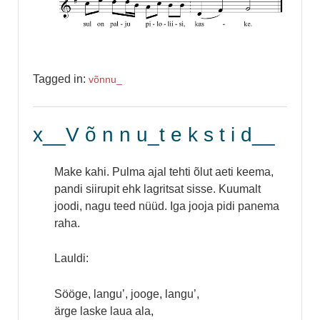
Tagged in:
võnnu_
x__V õ n n u_t e k s t i d__
Make kahi. Pulma ajal tehti õlut aeti keema,
pandi siirupit ehk lagritsat sisse. Kuumalt
joodi, nagu teed nüüd. Iga jooja pidi panema
raha.
Lauldi:
Sööge, langu’, jooge, langu’,
ärge laske laua ala,