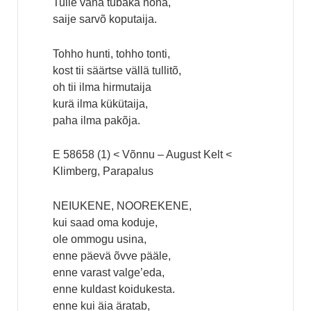
Tulle vana tubaka nõna,
saije sarvõ koputaija.
Tohho hunti, tohho tonti,
kost tii säärtse vällä tullitõ,
oh tii ilma hirmutaija
kurä ilma kükütaija,
paha ilma pakõja.
E 58658 (1) < Võnnu – August Kelt <
Klimberg, Parapalus
NEIUKENE, NOOREKENE,
kui saad oma koduje,
ole ommogu usina,
enne päevä õvve pääle,
enne varast valge’eda,
enne kuldast koidukesta.
enne kui äia äratab,