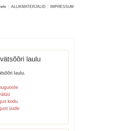
hele
ALLIKMATERJALID
IMPRESSUM
vätsõõri laulu
tsõõri laulu.
guoole
ätüü
us kodu
ust üüde