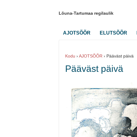
Lõuna-Tartumaa regilaulik
AJOTSÕÕR
ELUTSÕÕR
Kodu
›
AJOTSÕÕR
›
Pääväst päivä
Pääväst päivä