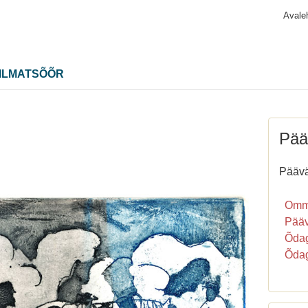
Avale
ILMATSÕÕR
Pää
Päävä
Ommu
Pääv
Õdag
Õdag