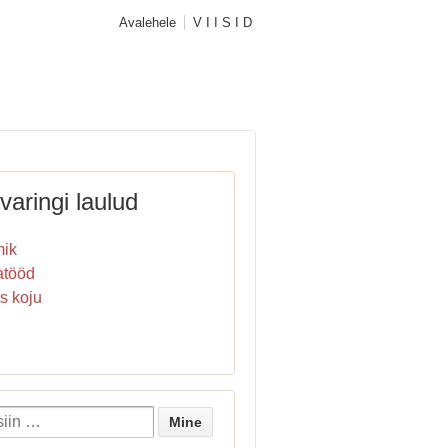
Avalehele
V I I S I D
varingi laulud
ik
atööd
s koju