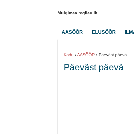
Mulgimaa regilaulik
AASÕÕR
ELUSÕÕR
IL
Kodu
›
AASÕÕR
›
Päeväst päevä
Päeväst päevä