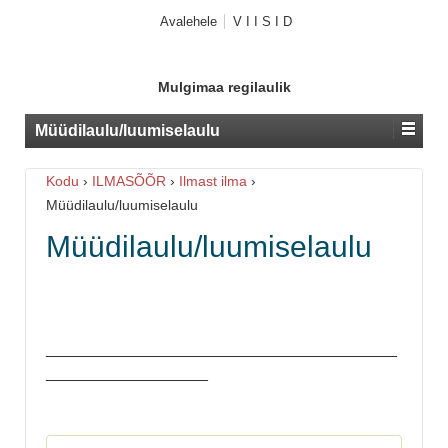
Avalehele
V I I S I D
Mulgimaa regilaulik
Müüdilaulu/luumiselaulu
Kodu
›
ILMASÕÕR
›
Ilmast ilma
›
Müüdilaulu/luumiselaulu
Müüdilaulu/luumiselaulu
_______________________________________
__________________