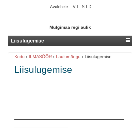
Avalehele
V I I S I D
Mulgimaa regilaulik
Liisulugemise
Kodu
›
ILMASÕÕR
›
Laulumängu
›
Liisulugemise
Liisulugemise
_______________________________________
___________________