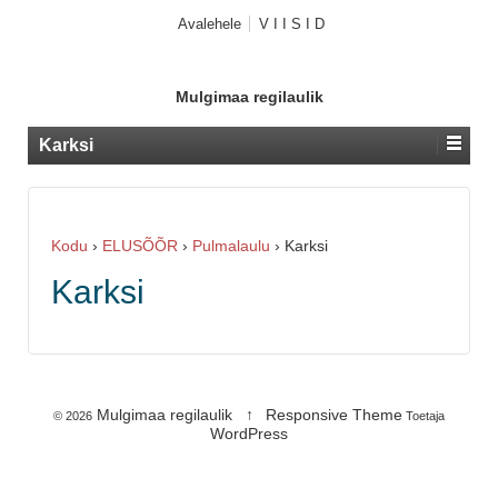
Avalehele
V I I S I D
Mulgimaa regilaulik
Karksi
Kodu
›
ELUSÕÕR
›
Pulmalaulu
›
Karksi
Karksi
Mulgimaa regilaulik
↑
Responsive Theme
© 2026
Toetaja
WordPress