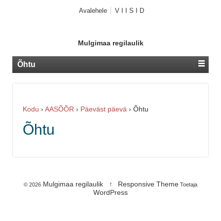
Avalehele
V I I S I D
Mulgimaa regilaulik
Õhtu
Kodu
›
AASÕÕR
›
Päeväst päevä
›
Õhtu
Õhtu
Mulgimaa regilaulik
↑
Responsive Theme
© 2026
Toetaja
WordPress