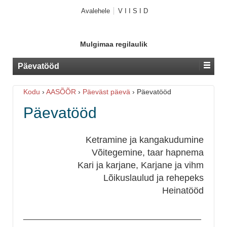
Avalehele
V I I S I D
Mulgimaa regilaulik
Päevatööd
Kodu
›
AASÕÕR
›
Päeväst päevä
›
Päevatööd
Päevatööd
Ketramine ja kangakudumine
Võitegemine, t
aar hapnema
Kari ja karjane, Karjane ja vihm
Lõikuslaulud ja rehepeks
Heinatööd
_______________________________________