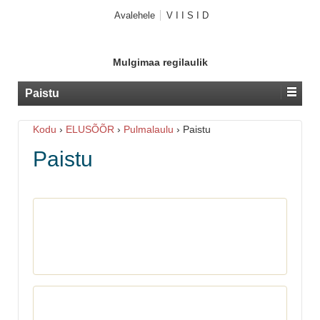
Avalehele
V I I S I D
Mulgimaa regilaulik
Paistu
Kodu
›
ELUSÕÕR
›
Pulmalaulu
›
Paistu
Paistu