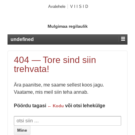
Avalehele
V I I S I D
Mulgimaa regilaulik
undefined
404 — Tore sind siin
trehvata!
Ära paanitse, me saame sellest koos jagu.
Vaatame, mis meil siin teha annab.
Pöördu tagasi
või otsi lehekülge
← Kodu