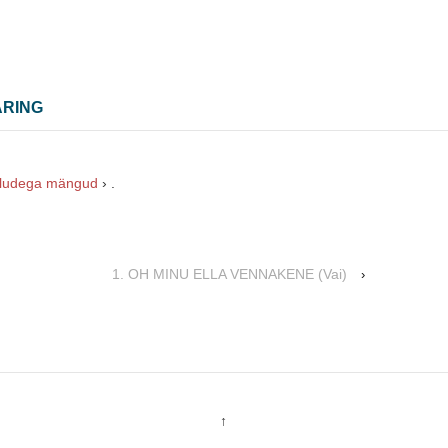
ARING
ludega mängud
›
.
1. OH MINU ELLA VENNAKENE (Vai)
›
↑