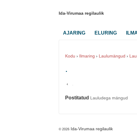
Ida-Virumaa regilaulik
AJARING
ELURING
ILM
Kodu
›
Ilmaring
›
Laulumängud
›
Lau
.
.
‹
Postitatud
Lauludega mängud
Ida-Virumaa regilaulik
© 2026