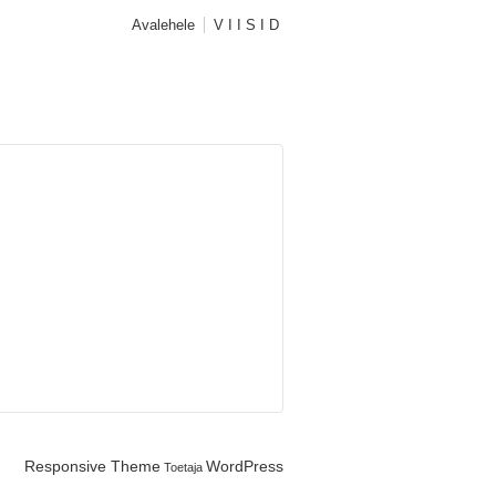
Avalehele
V I I S I D
Responsive Theme
WordPress
Toetaja