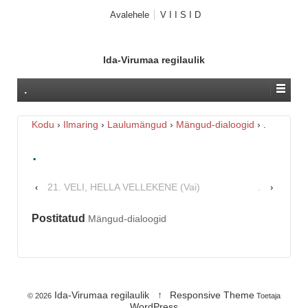
Avalehele
V I I S I D
Ida-Virumaa regilaulik
.
Kodu
›
Ilmaring
›
Laulumängud
›
Mängud-dialoogid
›
.
.
21. VELI, HELLA VELLEKENE (Vai)
.
‹
›
Postitatud
Mängud-dialoogid
Ida-Virumaa regilaulik
↑
Responsive Theme
© 2026
Toetaja
WordPress