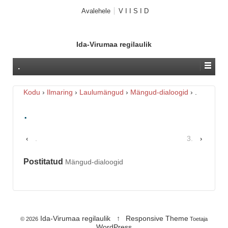
Avalehele
V I I S I D
Ida-Virumaa regilaulik
.
Kodu
›
Ilmaring
›
Laulumängud
›
Mängud-dialoogid
›
.
.
.
3.
‹
›
Postitatud
Mängud-dialoogid
Ida-Virumaa regilaulik
↑
Responsive Theme
© 2026
Toetaja
WordPress