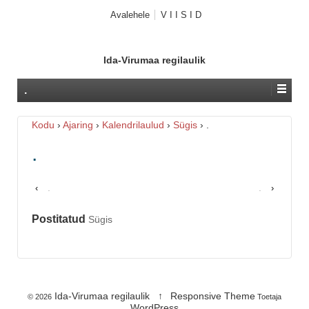
Avalehele
V I I S I D
Ida-Virumaa regilaulik
.
Kodu
›
Ajaring
›
Kalendrilaulud
›
Sügis
›
.
.
.
.
‹
›
Postitatud
Sügis
Ida-Virumaa regilaulik
↑
Responsive Theme
© 2026
Toetaja
WordPress