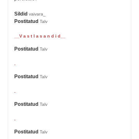
Sildid
vaivara_
Postitatud
Talv
__V a s t l a s a n d i d__
Postitatud
Talv
.
Postitatud
Talv
.
Postitatud
Talv
.
Postitatud
Talv