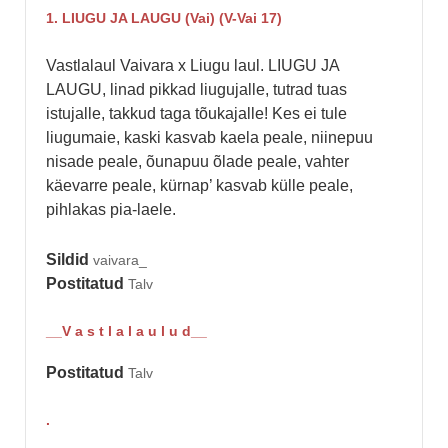
1. LIUGU JA LAUGU (Vai) (V-Vai 17)
Vastlalaul Vaivara x Liugu laul. LIUGU JA
LAUGU, linad pikkad liugujalle, tutrad tuas
istujalle, takkud taga tõukajalle! Kes ei tule
liugumaie, kaski kasvab kaela peale, niinepuu
nisade peale, õunapuu õlade peale, vahter
käevarre peale, kürnap’ kasvab külle peale,
pihlakas pia-laele.
Sildid
vaivara_
Postitatud
Talv
__V a s t l a l a u l u d__
Postitatud
Talv
.