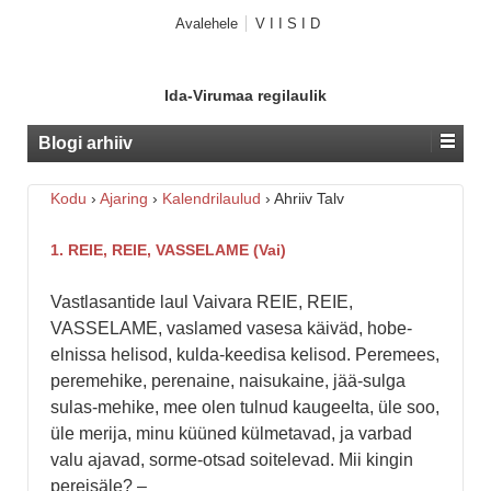
Avalehele
V I I S I D
Ida-Virumaa regilaulik
Blogi arhiiv
Kodu
›
Ajaring
›
Kalendrilaulud
›
Ahriiv Talv
1. REIE, REIE, VASSELAME (Vai)
Vastlasantide laul Vaivara REIE, REIE,
VASSELAME, vaslamed vasesa käiväd, hobe-
elnissa helisod, kulda-keedisa kelisod. Peremees,
peremehike, perenaine, naisukaine, jää-sulga
sulas-mehike, mee olen tulnud kaugeelta, üle soo,
üle merija, minu küüned külmetavad, ja varbad
valu ajavad, sorme-otsad soitelevad. Mii kingin
pereisäle? –