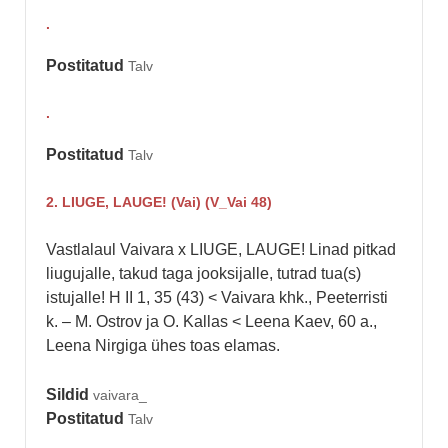
.
Postitatud
Talv
.
Postitatud
Talv
2. LIUGE, LAUGE! (Vai) (V_Vai 48)
Vastlalaul Vaivara x LIUGE, LAUGE! Linad pitkad
liugujalle, takud taga jooksijalle, tutrad tua(s)
istujalle! H II 1, 35 (43) < Vaivara khk., Peeterristi
k. – M. Ostrov ja O. Kallas < Leena Kaev, 60 a.,
Leena Nirgiga ühes toas elamas.
Sildid
vaivara_
Postitatud
Talv