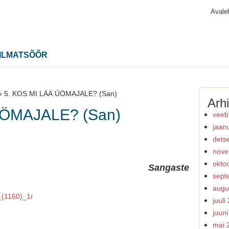
Avale
ILMATSÕÕR
›
5. KOS MI LÄÄ ÜÖMAJALE? (San)
Arhi
ÜÖMAJALE? (San)
veeb
jaan
dets
nove
okto
Sangaste
sept
augu
juuli
juun
mai 