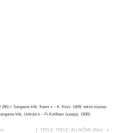
2 (96) < Sangaste khk, Keeni v – A. Kiiss, 1909; teksti kirjutas
Sangaste khk, Uniküla k – Fr.Kuhlbars (saatja), 1890).
n)
1. TEELE, TEELE, ÄLLIKÕNE (Rõn)
›