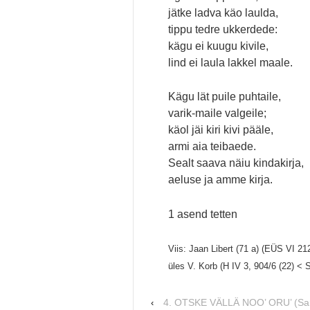
jätke ladva käo laulda,
tippu tedre ukkerdede:
kägu ei kuugu kivile,
lind ei laula lakkel maale.
Kägu lät puile puhtaile,
varik-maile valgeile;
käol jäi kiri kivi pääle,
armi aia teibaede.
Sealt saava näiu kindakirja,
aeluse ja amme kirja.
1 asend tetten
Viis: Jaan Libert (71 a) (EÜS VI 21
üles V. Korb (H IV 3, 904/6 (22) < 
4. OTSKE VÄLLÄ NOO’ ORU’ (Sa
‹