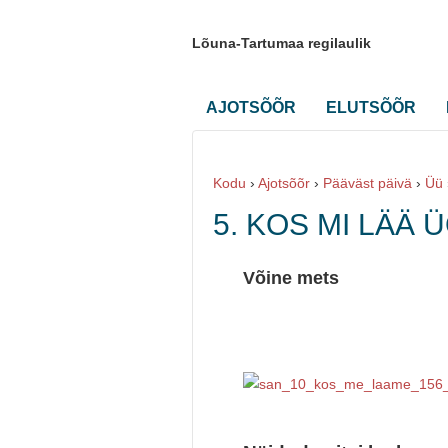
Lõuna-Tartumaa regilaulik
AJOTSÕÕR
ELUTSÕÕR
Kodu
›
Ajotsõõr
›
Pääväst päivä
›
Üü
5. KOS MI LÄÄ 
Võine mets