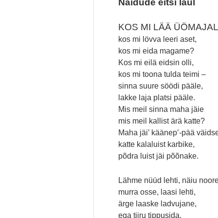
Näidude eitsi laul
KOS MI LÄÄ ÜÖMAJAL
kos mi lövva leeri aset,
kos mi eida magame?
Kos mi eilä eidsin olli,
kos mi toona tulda teimi –
sinna suure söödi pääle,
lakke laja platsi pääle.
Mis meil sinna maha jäie
mis meil kallist ärä katte?
Maha jäi’ käänep’-pää väids
katte kalaluist karbike,
põdra luist jäi põõnake.
Lähme nüüd lehti, näiu noore
murra osse, laasi lehti,
ärge laaske ladvujane,
ega tiiru tippusida,