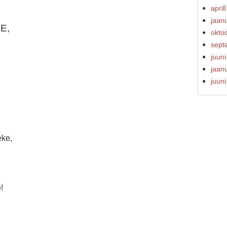
april
jaan
E,
okto
sept
juun
jaan
juun
eke,
!