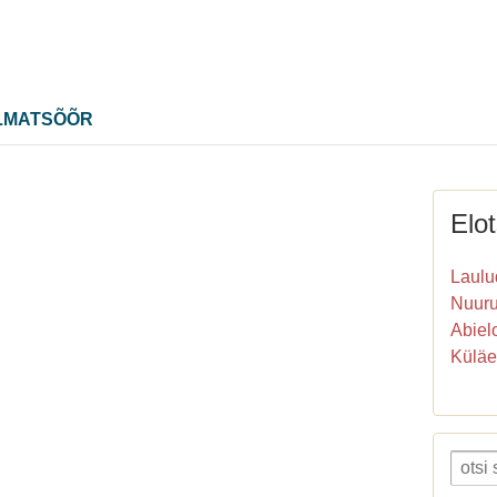
LMATSÕÕR
Elot
Lauluq
Nuur
Abiel
Küläe