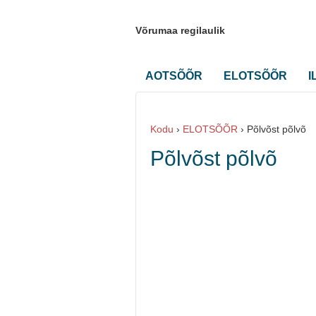
Võrumaa regilaulik
AOTSÕÕR
ELOTSÕÕR
I
Kodu
›
ELOTSÕÕR
›
Põlvõst põlvõ
Põlvõst põlvõ