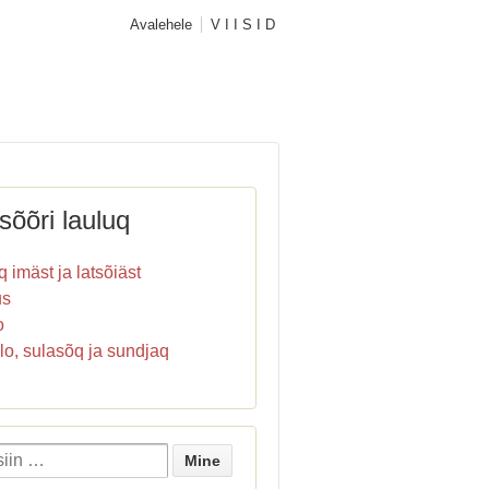
Avalehele
V I I S I D
sõõri lauluq
 imäst ja latsõiäst
us
o
lo, sulasõq ja sundjaq