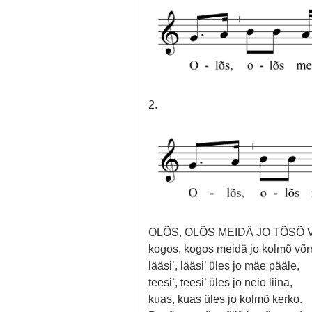
2.
OLÕS, OLÕS MEIDÄ JO TÕSÕ 
kogos, kogos meidä jo kolmõ võr
lääsi’, lääsi’ üles jo mäe pääle,
teesi’, teesi’ üles jo neio liina,
kuas, kuas üles jo kolmõ kerko.