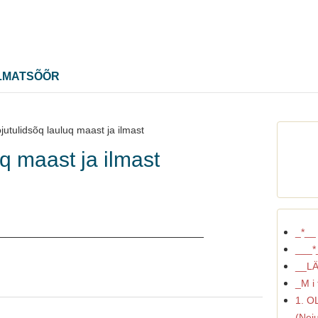
LMATSÕÕR
ojutulidsõq lauluq maast ja ilmast
uq maast ja ilmast
________________________________
_*__
___*
__LÄ
_M i 
1. O
(Neiu