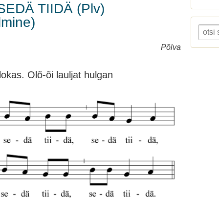
SEDÄ TIIDÄ (Plv)
lmine)
Põlva
ilokas. Olõ-õi lauljat hulgan