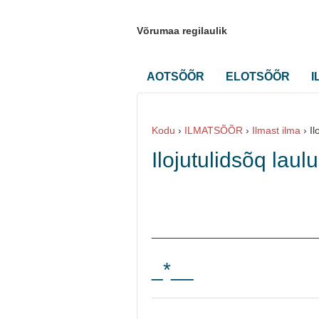
Võrumaa regilaulik
AOTSÕÕR
ELOTSÕÕR
I
Kodu
›
ILMATSÕÕR
›
Ilmast ilma
›
Il
Ilojutulidsõq laul
__________________________
_*__