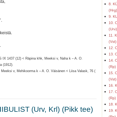
ta,
8. K
(Hrg
9. K
’.
10.
(Urv
keistä.
11.
(Vst)
.
12. 
13. 
S IX 1437 (12) < Räpina khk, Meeksi v, Naha k – A. O.
14. 
a (1912).
(Rp)
 Meeksi v, Mehikoorma k – A. O. Väisänen < Liisa Valask, 76 (
15. 
(Vst)
16. 
17. 
(Rp)
18. 
IBULIST (Urv, Krl) (Pikk tee)
19. 
(Rp)