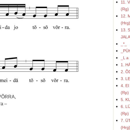
11. 
(Rg) 
12. 
(Hrg)
13.
JALA’
_*_
_PÜ
_L a 
1. H
2. Õ
3. L
4. E
(Rp)
VÕRRA,
5. K
ra –
6. L
(Rp)
7. 
(Hrg