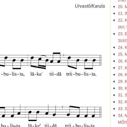
Urvastõ/Karula
20. 
21. 
22. 
(Krl,
23. 
SUUS
24. 
25. 
26. 
27. 
28. 
29. 
30. 
31. 
32. 
33. S
34. 
MÕIS