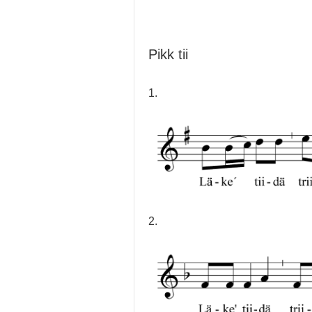
Pikk tii
1.
2.