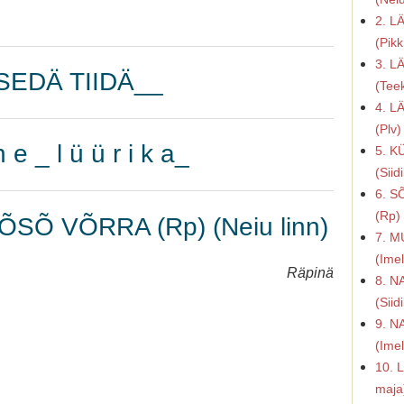
2. L
(Pikk
3. L
 SEDÄ TIIDÄ__
(Tee
4. L
(Plv)
 e _ l ü ü r i k a_
5. K
(Siid
6. S
(Rp)
SÕ VÕRRA (Rp) (Neiu linn)
7. M
(Imel
Räpinä
8. N
(Siid
9. N
(Imel
10. 
maja