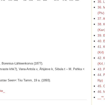
35. 
36. 
(Plv)
37. 
38. 
(Kan
39. 
40. 
41. 
(Krl)
42. 
A. Borenius-Lähteenkorva (1877).
(Krl,
rvaste khk?), Vana-Antsla v, Ähijärve k, Sibula t – M. Pehka <
43. 
44. 
Gustav Seen< Tiiu Tamm, 19 a. (1893).
Rp)
45. 
ste_
46. 
__**