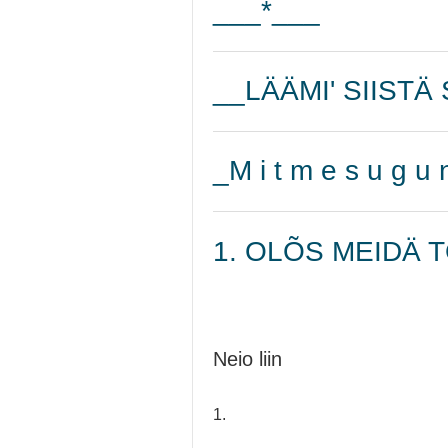
___*___
__LÄÄMI' SIISTÄ
_M i t m e s u g u n
1. OLÕS MEIDÄ TÕ
Neio liin
1.