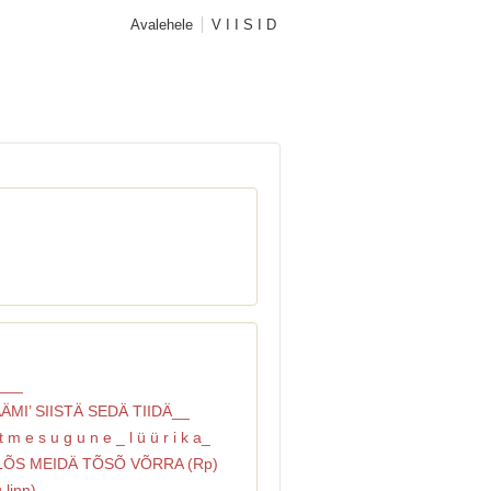
Avalehele
V I I S I D
___
ÄMI’ SIISTÄ SEDÄ TIIDÄ__
t m e s u g u n e _ l ü ü r i k a_
LÕS MEIDÄ TÕSÕ VÕRRA (Rp)
 linn)