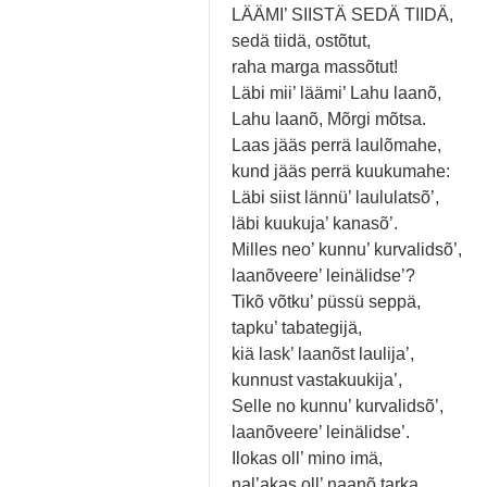
LÄÄMI’ SIISTÄ SEDÄ TIIDÄ,
sedä tiidä, ostõtut,
raha marga massõtut!
Läbi mii’ läämi’ Lahu laanõ,
Lahu laanõ, Mõrgi mõtsa.
Laas jääs perrä laulõmahe,
kund jääs perrä kuukumahe:
Läbi siist lännü’ laululatsõ’,
läbi kuukuja’ kanasõ’.
Milles neo’ kunnu’ kurvalidsõ’,
laanõveere’ leinälidse’?
Tikõ võtku’ püssü seppä,
tapku’ tabategijä,
kiä lask’ laanõst laulija’,
kunnust vastakuukija’,
Selle no kunnu’ kurvalidsõ’,
laanõveere’ leinälidse’.
Ilokas oll’ mino imä,
nal’akas oll’ naanõ tarka.