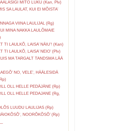
LAALASIGI MITO LUKU (Kan, Plv)
MIS SA LAULAT, KUI EI MÕISTA’
ANNAGA VIINA LAULIJAL (Rg)
KUI MINA NAKKA LAULÕMAIE
)
ET TI LAULKÕ, LAISA’ NÄIU’! (Kan)
ET TI LAULKÕ, LAISA’ NEIO’ (Plv)
KUIS MA TARGALT TANDSMA LÄÄ
KAEGÕ’ NO, VELE’, HÄÄLESIDÄ
 Rp)
PILL OLL HELLE PEDÄJÄNE (Rp)
PILL OLL HELLE PEDAJANE (Rg,
OLÕS LUUDU LAULIJAS (Rp)
NÄIOKÕSÕ’, NOORÕKÕSÕ’ (Rp)
__