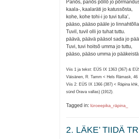
Panõs, panõs põllõ jo põrmandus
kaala-, kaalaräti jo katussõsta,
kohe, kohe tohi-i jo tuvi tulla’,
pääso, pääso pääle jo linnahtõlla
Tuvil, tuvil olli jo tuhat tuttu.
päävä, päävä pääsol sada jo pää
Tuvi, tuvi hoitsõ umma jo tuttu,
pääso, pääso umma jo pääkeistä
Viis 1 ja tekst: EÜS IX 1363 (367) & EÜ
Väisänen, R. Tamm < Hels Rämask, 46 
Viis 2: EÜS IX 1366 (387) < Räpina khk,
sünd Orava vallas) (1912).
Tagged in:
lüroeepika_
räpina_
2. LÄKE’ TIIDÄ TRI