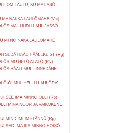
ÜLL OM LAULU, KU MA LASÕ
)
U MA NAKKA LAULÕMAHE (Vst)
 OLÕS MA LUUDU LAULIJASSÕ
)
 KU MI NO NAKA LAULÕMAHE
OH SEDÄ HÄÄD HÄÄLEKEIST (Rg)
OLÕS MU HELÜ ALALÕ (Plv)
OLÕS HÄÄLI MULL INNEDÄNE
OLÕ-ÕI MUL HELLÜ LAULÕDA’
KUI SEE IMÄ MINNO OLLI (Rp)
OLLI MINA NOOR JA VÄIKOKENE
KUI MIND IMI IMETÄNNÜ (Rp)
KUI SEO IMA IKS MINNO HOISÕ