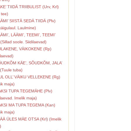
ÄKE’ TIIDÄ TRIIBULIST (Urv, Krl)
 tee)
ÄÄMI’ SIISTÄ SEDÄ TIIDÄ (Plv)
käigulaul. Laulmine)
ÄÄMI’, LÄÄMI’, TEEMI’, TEEMI’
 (Sillad soole. Siidilaevad)
ÜLAKENE, VÄIKOKENE (Rp)
ilaevad)
ÕUDKÕM KÄE’, SÕUDKÕM, JALA’
 (Tuule tuba)
UL OLL’ VÄIKU VELLEKENE (Rg)
ik maja)
AKSI TUPA TEGEMÄHE (Plv)
ilaevad. Imelik maja)
AKSI MA TUPA TEGEMA (Kan)
ik maja)
LÄÄ ÜLES MÄE OTSA (Krl) (Imelik
)