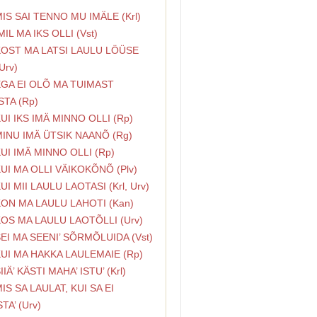
MIS SAI TENNO MU IMÄLE (Krl)
IMIL MA IKS OLLI (Vst)
KOST MA LATSI LAULU LÖÜSE
 Urv)
EGA EI OLÕ MA TUIMAST
TA (Rp)
KUI IKS IMÄ MINNO OLLI (Rp)
MINU IMÄ ÜTSIK NAANÕ (Rg)
KUI IMÄ MINNO OLLI (Rp)
KUI MA OLLI VÄIKOKÕNÕ (Plv)
KUI MII LAULU LAOTASI (Krl, Urv)
KON MA LAULU LAHOTI (Kan)
KOS MA LAULU LAOTÕLLI (Urv)
SEI MA SEENI’ SÕRMÕLUIDA (Vst)
KUI MA HAKKA LAULEMAIE (Rp)
IIÄ’ KÄSTI MAHA’ ISTU’ (Krl)
MIS SA LAULAT, KUI SA EI
TA’ (Urv)