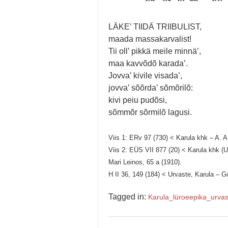
LÄKE’ TIIDÄ TRIIBULIST,
maada massakarvalist!
Tii oll’ pikkä meile minnä’,
maa kavvõdõ karada’.
Jovva’ kivile visada’,
jovva’ sõõrda’ sõmõrilõ:
kivi peiu pudõsi,
sõmmõr sõrmilõ lagusi.
Viis 1: ERv 97 (730) < Karula khk – A. 
Viis 2: EÜS VII 877 (20) < Karula khk (U
Mari Leinos, 65 a (1910).
H II 36, 149 (184) < Urvaste, Karula – 
Tagged in:
Karula_
lüroeepika_
urva