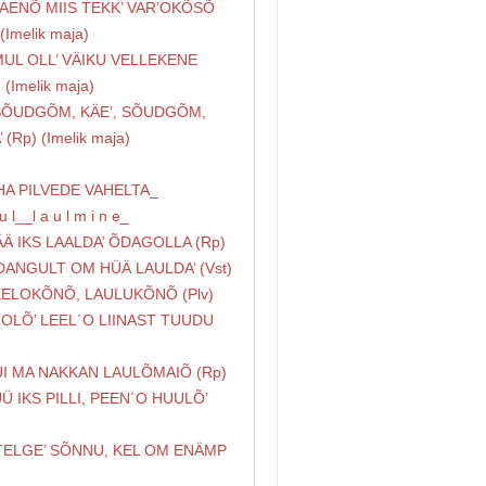
VAENÕ MIIS TEKK’ VAR’OKÕSÕ
(Imelik maja)
MUL OLL’ VÄIKU VELLEKENE
 (Imelik maja)
 SÕUDGÕM, KÄE’, SÕUDGÕM,
 (Rp) (Imelik maja)
HA PILVEDE VAHELTA_
u l__l a u l m i n e_
ÄÄ IKS LAALDA’ ÕDAGOLLA (Rp)
DANGULT OM HÜÄ LAULDA’ (Vst)
EELOKÕNÕ, LAULUKÕNÕ (Plv)
I OLÕ’ LEEL´O LIINAST TUUDU
UI MA NAKKAN LAULÕMAIÕ (Rp)
ÜÜ IKS PILLI, PEEN´O HUULÕ’
ÜTELGE’ SÕNNU, KEL OM ENÄMP
)