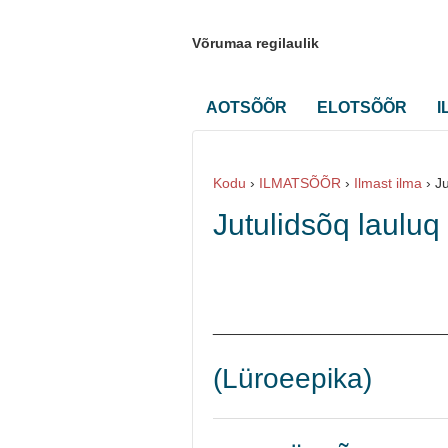
Võrumaa regilaulik
AOTSÕÕR
ELOTSÕÕR
I
Kodu
›
ILMATSÕÕR
›
Ilmast ilma
›
Ju
Jutulidsõq lauluq
__________________________
(Lüroeepika)