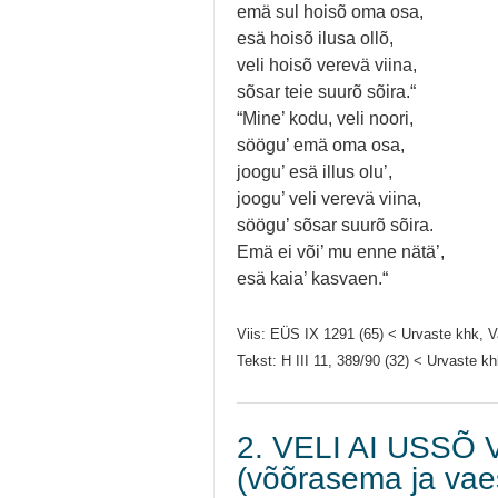
emä sul hoisõ oma osa,
esä hoisõ ilusa ollõ,
veli hoisõ verevä viina,
sõsar teie suurõ sõira.“
“Mine’ kodu, veli noori,
söögu’ emä oma osa,
joogu’ esä illus olu’,
joogu’ veli verevä viina,
söögu’ sõsar suurõ sõira.
Emä ei või’ mu enne nätä’,
esä kaia’ kasvaen.“
Viis: EÜS IX 1291 (65) < Urvaste khk, 
Tekst: H III 11, 389/90 (32) < Urvaste k
2. VELI AI USSÕ 
(võõrasema ja vae