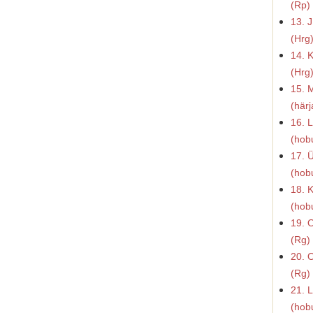
(Rp)
13.
(Hrg
14. 
(Hrg
15. 
(här
16. 
(hob
17. 
(hob
18. 
(hob
19. 
(Rg)
20. 
(Rg)
21. 
(hob