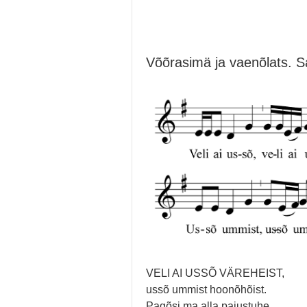
Võõrasimä ja vaenõlats. S
VELI AI USSÕ VÄREHEIST,
ussõ ummist hoonõhõist.
Pagõsi ma alla paiustuhe,