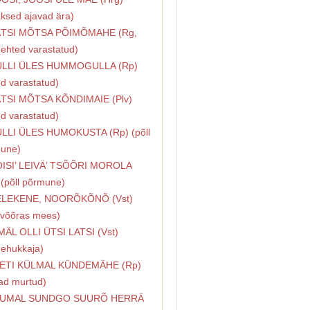
ksed ajavad ära)
ÄTSI MÕTSA PÕIMÕMAHE (Rg,
(ehted varastatud)
ULLI ÜLES HUMMOGULLA (Rp)
ed varastatud)
ÄTSI MÕTSA KÕNDIMAIE (Plv)
ed varastatud)
ULLI ÜLES HUMOKUSTA (Rp) (põll
une)
OISI’ LEIVÄ’ TSÕÕRI MOROLA
 (põll põrmune)
VELEKENE, NOORÕKÕNÕ (Vst)
e võõras mees)
IMÄL OLLI ÜTSI LATSI (Vst)
ehukkaja)
AETI KÜLMAL KÜNDEMÄHE (Rp)
jad murtud)
 JUMAL SUNDGO SUURÕ HERRÄ