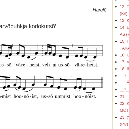
12.
Harglõ
(Krl)
13. 
arvõpuhkja kodokutsõ’
14. 
AS (
15.
TAKA
16. 
17. 
18. 
__*_
__LÄ
__*_
21.
22.
MÕT
23. 
(Plv)