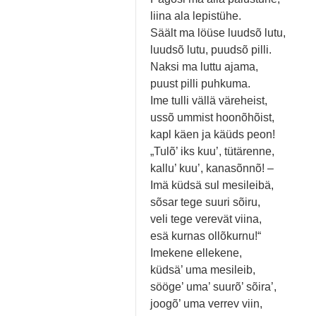
liina ala lepistühe.
Säält ma löüse luudsõ lutu,
luudsõ lutu, puudsõ pilli.
Naksi ma luttu ajama,
puust pilli puhkuma.
Ime tulli vällä väreheist,
ussõ ummist hoonõhõist,
kapl käen ja käüds peon!
„Tulõ’ iks kuu’, tütärenne,
kallu’ kuu’, kanasõnnõ! –
Imä küdsä sul mesileibä,
sõsar tege suuri sõiru,
veli tege verevät viina,
esä kurnas ollõkurnu!“
Imekene ellekene,
küdsä’ uma mesileib,
sööge’ uma’ suurõ’ sõira’,
joogõ’ uma verrev viin,