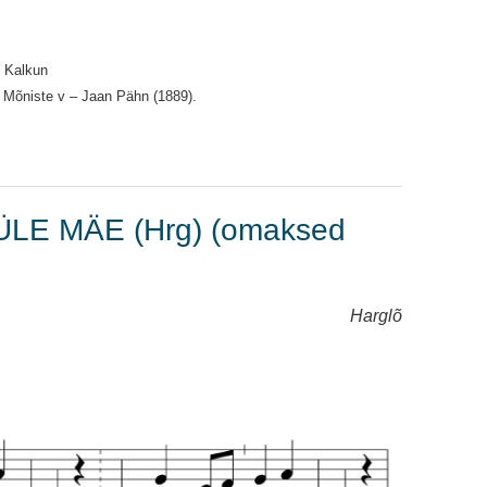
. Kalkun
, Mõniste v – Jaan Pähn (1889).
ÜLE MÄE (Hrg) (omaksed
Harglõ