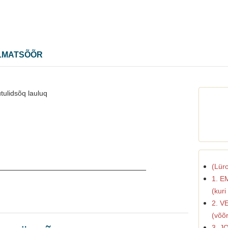
LMATSÕÕR
tulidsõq lauluq
________________________________
(Lür
1. E
(kuri
2. V
(võõ
3. J