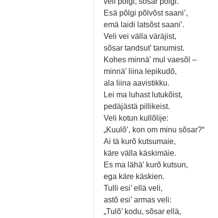
veli põlgi, sõsar põlgi.
Esä põlgi põlvõst saani’,
emä laidi latsõst saani’.
Veli vei välla väräjist,
sõsar tandsut’ tanumist.
Kohes minnä’ mul vaesõl –
minnä’ liina lepikudõ,
ala liina aavistikku.
Lei ma luhast lutukõist,
pedäjästä pillikeist.
Veli kotun kullõlije:
„Kuulõ’, kon om minu sõsar?“
Ai tä kurõ kutsumaie,
käre välla käskimäie.
Es ma lähä’ kurõ kutsun,
ega käre käskien.
Tulli esi’ ellä veli,
astõ esi’ armas veli:
„Tulõ’ kodu, sõsar ellä,