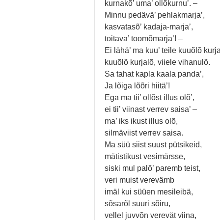
kurnakõ’ uma’ ollõkurnu’. –
Minnu pedävä’ pehlakmarja’,
kasvatasõ’ kadaja-marja’,
toitava’ toomõmarja’! –
Ei lähä’ ma kuu’ teile kuuõlõ kurja
kuuõlõ kurjalõ, viiele vihanulõ.
Sa tahat kapla kaala panda’,
Ja lõiga lõõri hiitä’!
Ega ma tii’ ollõst illus olõ’,
ei tii’ viinast verrev saisa’ –
ma’ iks ikust illus olõ,
silmäviist verrev saisa.
Ma süü siist suust pütsikeid,
mätistikust vesimärsse,
siski mul palõ’ paremb teist,
veri muist verevämb
imäl kui süüen mesileibä,
sõsarõl suuri sõiru,
vellel juvvõn verevät viina,