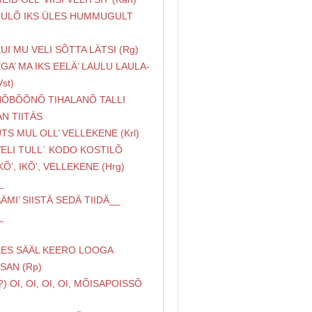
 TULÕ IKS ÜLES HUMMUGULT
KUI MU VELI SÕTTA LÄTSI (Rg)
EGA’ MA IKS EELÄ’ LAULU LAULA-
Vst)
 HÕBÕÕNÕ TIHALANÕ TALLI
N TIITÄS
ÜTS MUL OLL’ VELLEKENE (Krl)
VELI TULL´ KODO KOSTILÕ
IKÕ’, IKÕ’, VELLEKENE (Hrg)
_
ÄMI’ SIISTÄ SEDÄ TIIDÄ__
_
 KES SÄÄL KEERO LOOGA
SAN (Rp)
(?) OI, OI, OI, OI, MÕISAPOISSÕ