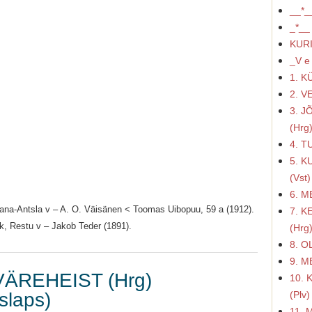
__*_
_*__
KUR
_V e 
1. K
2. V
3. J
(Hrg
4. T
5. K
(Vst)
6. M
Vana-Antsla v – A. O. Väisänen < Toomas Uibopuu, 59 a (1912).
7. K
hk, Restu v – Jakob Teder (1891).
(Hrg
8. O
9. M
VÄREHEIST (Hrg)
10. 
slaps)
(Plv)
11. 