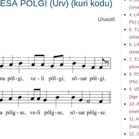
ESÄ PÕLGI (Urv) (kuri kodu)
(oma
4. L
Urvastõ
Plv) 
5. T
(eht
6. L
(eht
7. T
põrm
8. P
(Plv)
9. 
(tig
10. 
(meh
11. 
(här
12.