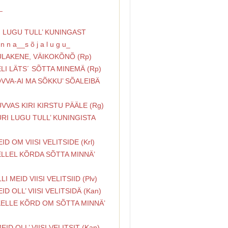
_
I LUGU TULL’ KUNINGAST
n n a__s õ j a l u g u_
ÜLAKENE, VÄIKOKÕNÕ (Rp)
ELI LÄTS´ SÕTTA MINEMÄ (Rp)
ÕVVA-AI MA SÕKKU’ SÕALEIBÄ
)
UVVAS KIRI KIRSTU PÄÄLE (Rg)
URI LUGU TULL’ KUNINGISTA
EID OM VIISI VELITSIDE (Krl)
ELLEL KÕRDA SÕTTA MINNÄ’
)
LLI MEID VIISI VELITSIID (Plv)
EID OLL’ VIISI VELITSIDÄ (Kan)
KELLE KÕRD OM SÕTTA MINNÄ’
MEID OLL’ VIISI VELITSIT (Kan)