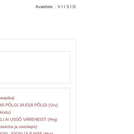
Avalehele
V I I S I D
oeepika)
MÄ PÕLGI JA ESÄ PÕLGI (Urv)
 kodu)
ELI AI USSÕ VÄREHEIST (Hrg)
rasema ja vaeslaps)
OOSI, JOOSI ÜLE MÄE (Hrg)