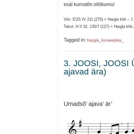
esäl kurnatõn ollõkurnu!
Viis: EÜS IV 211 (275) < Hargla khk – J
Tekst: H II 32, 135/7 (127) < Hargla khk
Tagged in:
hargla_
lüroeepika_
3. JOOSI, JOOSI 
ajavad ära)
Umadsõ’ ajava’ är’