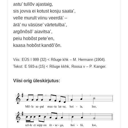
astu’ tullõv ajastaig,
sis jovva ei kotust kosju saata’,
velle murult viinu veerdä’ –
ärä’ nu väsüse’ värtetulba’,
argõnõsõ’ aiavitsa’,
peiu hobõst pete’en,
kaasa hobõst kandõ’õn.
Viis: EÜS I 999 (32) < Rõuge khk – M. Hermann (1904).
Tekst: E 593-a (15) < Rõuge kkhk, Roosa v – P. Kanger.
Viisi orig üleskirjutus: