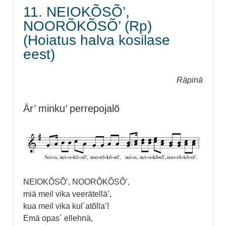
11. NEIOKÕSÕ’,
NOORÕKÕSÕ’ (Rp)
(Hoiatus halva kosilase
eest)
Räpinä
Är’ minku’ perrepojalõ
NEIOKÕSÕ’, NOORÕKÕSÕ’,
miä meil vika veerätellä’,
kua meil vika kul´atõlla’!
Emä opas´ ellehnä,