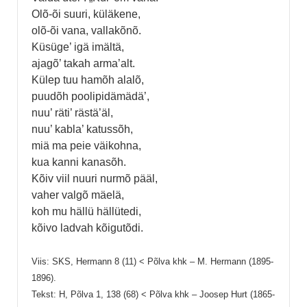
Olõ-õi suuri, küläkene,
olõ-õi vana, vallakõnõ.
Küsüge’ igä imältä,
ajagõ’ takah arma’alt.
Külep tuu hamõh alalõ,
puudõh poolipidämädä’,
nuu’ räti’ rästä’äl,
nuu’ kabla’ katussõh,
miä ma peie väikohna,
kua kanni kanasõh.
Kõiv viil nuuri nurmõ pääl,
vaher valgõ mäelä,
koh mu hällü hällütedi,
kõivo ladvah kõigutõdi.
Viis: SKS, Hermann 8 (11) < Põlva khk – M. Hermann (1895-
1896).
Tekst: H, Põlva 1, 138 (68) < Põlva khk – Joosep Hurt (1865-