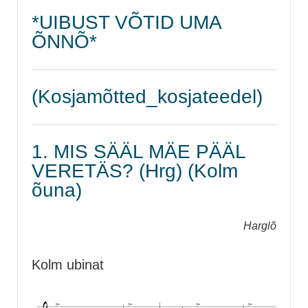
*UIBUST VÕTID UMA
ÕNNÕ*
(Kosjamõtted_kosjateedel)
1. MIS SÄÄL MÄE PÄÄL
VERETÄS? (Hrg) (Kolm
õuna)
Harglõ
Kolm ubinat