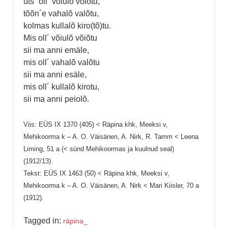
üts´ oll´ võiulõ võiõtu,
tõõn´e vahalõ valõtu,
kolmas kullalõ kiro(tõ)tu.
Mis oll´ võiulõ võiõtu
sii ma anni emäle,
mis oll´ vahalõ valõtu
sii ma anni esäle,
mis oll´ kullalõ kirotu,
sii ma anni peiolõ.
Viis: EÜS IX 1370 (405) < Räpina khk, Meeksi v,
Mehikoorma k – A. O. Väisänen, A. Nirk, R. Tamm < Leena
Liming, 51 a (< sünd Mehikoormas ja kuulnud seal)
(1912/13).
Tekst: EÜS IX 1463 (50) < Räpina khk, Meeksi v,
Mehikoorma k – A. O. Väisänen, A. Nirk < Mari Kiisler, 70 a
(1912).
Tagged in:
räpina_