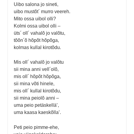
Uibo salona jo sineti,
uibo mustõt´ murro veereh.
Mito ossa uibol olli?
Kolmi ossa uibol olli –
üts´ oll´ vahalõ jo valõtu,
tõõn´õ hõpõt hõpõga,
kolmas kullal kirotõdu.
Mis oll´ vahalõ jo valõtu
sii mina anni vell´olõ,
mis oll´ hõpõt hõpõga,
sii mina võti hinele,
mis oll´ kullal kirotõdu,
sii mina peiolõ anni –
uma peio petäskellä’,
uma kaasa kaeskõlla’.
Peti peio pimme-ehe,