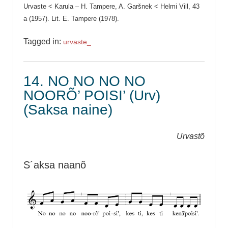
Urvaste < Karula – H. Tampere, A. Garšnek < Helmi Vill, 43
a (1957). Lit. E. Tampere (1978).
Tagged in:
urvaste_
14. NO NO NO NO
NOORÕ’ POISI’ (Urv)
(Saksa naine)
Urvastõ
S´aksa naanõ