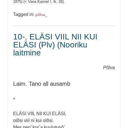
1875) (< Vana Kannel I, lk. 26).
Tagged in:
põlva_
10-. ELÄSI VIIL NII KUI
ELÄSI (Plv) (Nooriku
laitmine
Põlva
Laim. Tano all ausamb
*
ELÄSI VIIL NII KUI ELÄSI,
olõsi viil ni kui olõsi.
Mes neo’ kur´a kuulutusõ’,