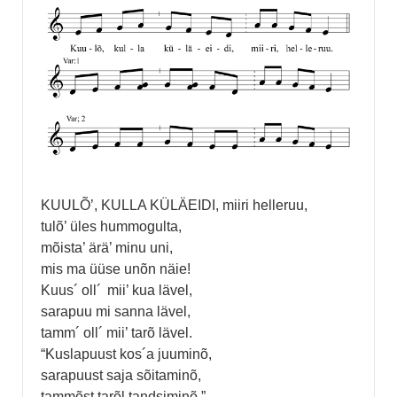
KUULÕ’, KULLA KÜLÄEIDI, miiri helleruu,
tulõ’ üles hummogulta,
mõista’ ärä’ minu uni,
mis ma üüse unõn näie!
Kuus´ oll´ mii’ kua lävel,
sarapuu mi sanna lävel,
tamm´ oll´ mii’ tarõ lävel.
“Kuslapuust kos´a juuminõ,
sarapuust saja sõitaminõ,
tammõst tarõl tandsiminõ.”