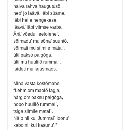
halva rahva haugutusõ’,
neo’ jo läävä’ läbi süäme,
läbi helle hengekese,
läävä’ läbi viimse varba.
Ärä’ võedu’ leelolehe’,
sõimadu’ mu sõna’ suuhtõ,
sõimati mu silmile matal´,
ülti pakso palgõga,
ülti mu huulilõ rummal´,
laideti mu lajasmaos.
Mina vasta kostõmahe:
“Lehm om maolõ lagja,
härg om paksu palgõga,
hobo huulilõ rummal´,
tsiga silmile matal´.
Näio nii kui Jummal´ loonu’,
kabo nii kui kasunu’.”