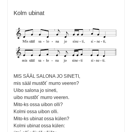
Kolm ubinat
MIS SÄÄL SALONA JO SINETI,
mis sääl mustõt´ murro veeren?
Uibo salona jo sineti,
uibo mustõt´ murro veeren.
Mito-ks ossa uibon olli?
Kolmi ossa uibon olli.
Mito-ks ubinat ossa külen?
Kolmi ubinat ossa külen: