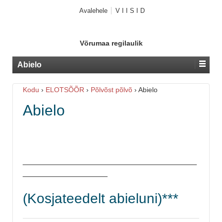
Avalehele
V I I S I D
Võrumaa regilaulik
Abielo
Kodu
›
ELOTSÕÕR
›
Põlvõst põlvõ
›
Abielo
Abielo
_______________________________________
___________________
(Kosjateedelt abieluni)***