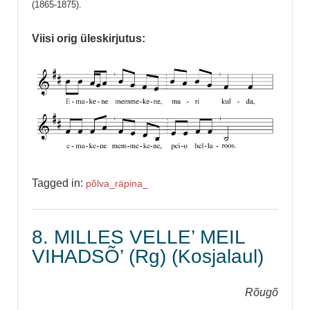
(1865-1875).
Viisi orig üleskirjutus:
Tagged in:
põlva_
räpina_
8. MILLES VELLE’ MEIL
VIHADSÕ’ (Rg) (Kosjalaul)
Rõugõ