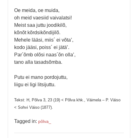
Oe meida, oe muida,
oh meid vaesiid vaivalatsi!
Meist saa juttu joodikilõ,
kõnõt kõrdsikõndijilõ.
Mehele lääsi, miis´ ei võta’,
kodo jääsi, poiss´ ei jätä’.
Par´õmb olõsi naas´õn olla’,
tano alla tasadsõmba.
Putu ei mano pordojuttu,
liigu ei ligi litsijuttu.
Tekst: H, Põlva 3, 23 (19) < Põlva khk., Väimela – P. Väiso
< Sohvi Väiso (1877).
Tagged in:
põlva_