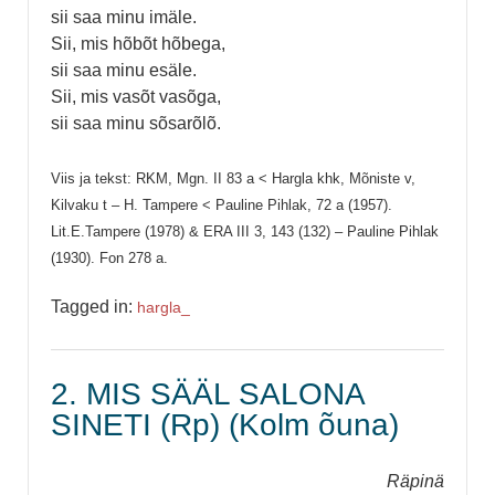
sii saa minu imäle.
Sii, mis hõbõt hõbega,
sii saa minu esäle.
Sii, mis vasõt vasõga,
sii saa minu sõsarõlõ.
Viis ja tekst: RKM, Mgn. II 83 a < Hargla khk, Mõniste v,
Kilvaku t – H. Tampere < Pauline Pihlak, 72 a (1957).
Lit.E.Tampere (1978) & ERA III 3, 143 (132) – Pauline Pihlak
(1930). Fon 278 a.
Tagged in:
hargla_
2. MIS SÄÄL SALONA
SINETI (Rp) (Kolm õuna)
Räpinä