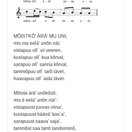
MÕISTKÕ’ ÄRÄ’ MU UNI,
mis ma eelä’ unõn näi:
vislapuu oll´ vii veeren,
kuslapuu oll´ kua kõrval,
sarapuu oll´ sanna kõrval,
tammõpuu oll´ tarõ lävel,
haavapuu oll´ aida lävel.
Mõista ärä’ unõkõsõ,
mis ti eelä’ unõn näi’:
vislapuust juvvas viina’,
kuslapuust käävä’ kos´a’,
sarapuust saava’ saja’,
tammõst saa tarrõ tandsiminõ,