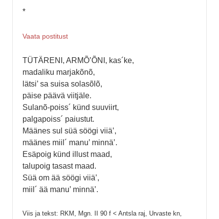
*
Vaata postitust
TÜTÄRENI, ARMÕ’ÕNI, kas´ke,
madaliku marjakõnõ,
lätsi’ sa suisa solasõlõ,
päise päävä viitjäle.
Sulanõ-poiss´ künd suuviirt,
palgapoiss´ paiustut.
Määnes sul süä söögi viiä’,
määnes miil´ manu’ minnä’.
Esäpoig künd illust maad,
talupoig tasast maad.
Süä om ää söögi viiä’,
miil´ ää manu’ minnä’.
Viis ja tekst: RKM, Mgn. II 90 f < Antsla raj, Urvaste kn,