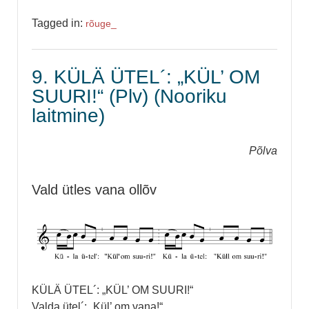
Tagged in:
rõuge_
9. KÜLÄ ÜTEL´: „KÜL’ OM
SUURI!“ (Plv) (Nooriku
laitmine)
Põlva
Vald ütles vana ollõv
KÜLÄ ÜTEL´: „KÜL’ OM SUURI!“
Valda ütel´: „Kül’ om vana!“