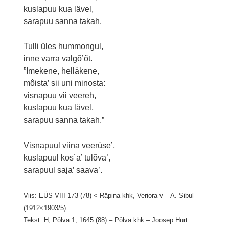
kuslapuu kua lävel,
sarapuu sanna takah.
Tulli üles hummongul,
inne varra valgõ’õt.
”Imekene, helläkene,
môista’ sii uni minosta:
visnapuu vii veereh,
kuslapuu kua lävel,
sarapuu sanna takah.”
Visnapuul viina veerüse’,
kuslapuul kos´a’ tulõva’,
sarapuul saja’ saava’.
Viis: EÜS VIII 173 (78) < Räpina khk, Veriora v – A. Sibul
(1912<1903/5).
Tekst: H, Pôlva 1, 1645 (88) – Pôlva khk – Joosep Hurt