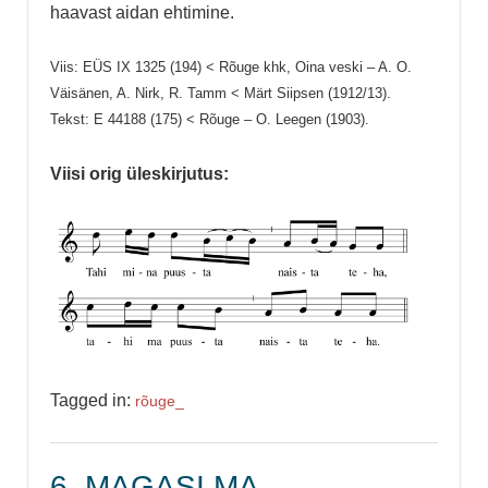
haavast aidan ehtimine.
Viis: EÜS IX 1325 (194) < Rõuge khk, Oina veski – A. O.
Väisänen, A. Nirk, R. Tamm < Märt Siipsen (1912/13).
Tekst: E 44188 (175) < Rõuge – O. Leegen (1903).
Viisi orig üleskirjutus:
Tagged in:
rõuge_
6. MAGASI MA