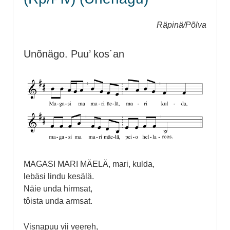
Räpinä/Põlva
Unõnägo. Puu’ kos´an
MAGASI MARI MÄELÄ, mari, kulda,
lebäsi lindu kesälä.
Näie unda hirmsat,
tôista unda armsat.
Visnapuu vii veereh,