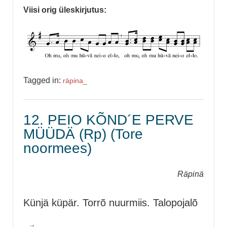
Viisi orig üleskirjutus:
Tagged in:
räpina_
12. PEIO KÕND´E PERVE
MÜÜDÄ (Rp) (Tore
noormees)
Räpinä
Künjä küpär. Torrõ nuurmiis. Talopojalõ