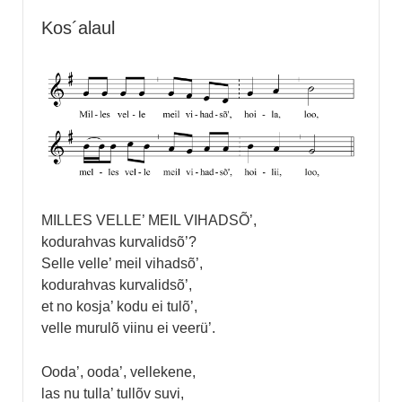
Kos´alaul
MILLES VELLE’ MEIL VIHADSÕ’,
kodurahvas kurvalidsõ’?
Selle velle’ meil vihadsõ’,
kodurahvas kurvalidsõ’,
et no kosja’ kodu ei tulõ’,
velle murulõ viinu ei veerü’.
Ooda’, ooda’, vellekene,
las nu tulla’ tullõv suvi,