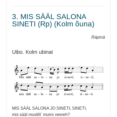
3. MIS SÄÄL SALONA
SINETI (Rp) (Kolm õuna)
Räpinä
Uibo. Kolm ubinat
MIS SÄÄL SALONA JO SINETI, SINETI,
mis sääl mustõt´ murro veereh?