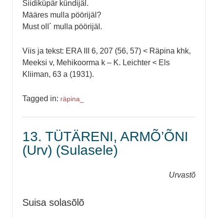
Siidiküpär kündijäl.
Määres mulla pöörijäl?
Must oll´ mulla pöörijäl.
Viis ja tekst: ERA III 6, 207 (56, 57) < Räpina khk,
Meeksi v, Mehikoorma k – K. Leichter < Els
Kliiman, 63 a (1931).
Tagged in:
räpina_
13. TÜTÄRENI, ARMÕ’ÕNI
(Urv) (Sulasele)
Urvastõ
Suisa solasõlõ