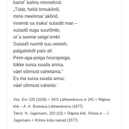
karist´ kalmu minnehnä:
„Tütär, hellä linnukõnõ,
mino meelimar´akõnõ,
innemb sa maka’ sulastõ man –
sulastõ sugu suurõmbi,
or´a seeme selge’emb!
Sulasõl nurmõ suu veereh,
palgalidsõl paio all.
Pere-aga-poiga hoorapoiga,
tükke suisa suuda anma,
väel sõrmust vahetama.“
Es ma suisa suuda anna’,
väel sõrmust vaheda’.
Viis: Erv 220 (1619) < SKS Lähteenkorva nr 241 < Räpina
khk – A. A. Borenius-Lähteenkorva (1877).
Tekst: H, Jagomann, 203 (10) < Räpina khk, Kõnnu k – J.
Jagomann < Kõnnu küla naised (1877).