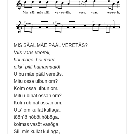
MIS SÄÄL MÄE PÄÄL VERETÄS?
Viis-vaas-veereli,
hoi marja, hoi marja,
pikk´ pilli hainamaalõ!
Uibu mäe pääl veretäs.
Mitu ossa uibun om?
Kolm ossa uibun om.
Mitu ubinat ossan om?
Kolm ubinat ossan om.
Üts´ om kullat kullaga,
tõõn´õ hõbõt hõbõga,
kolmas vasõt vasõga.
Sii, mis kullat kullaga,