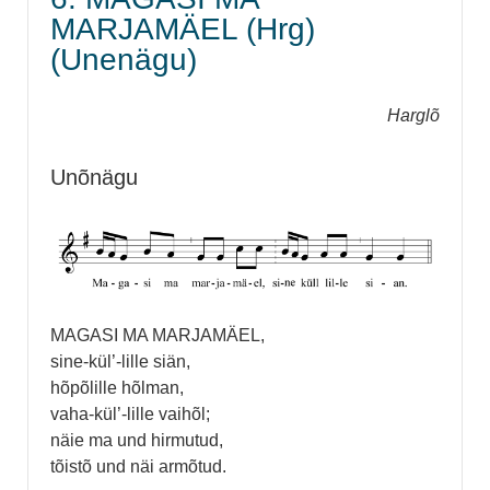
MARJAMÄEL (Hrg)
(Unenägu)
Harglõ
Unõnägu
MAGASI MA MARJAMÄEL,
sine-kül’-lille siän,
hõpõlille hõlman,
vaha-kül’-lille vaihõl;
näie ma und hirmutud,
tõistõ und näi armõtud.