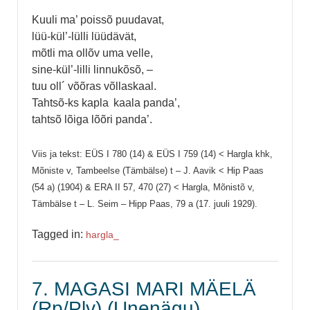
Kuuli ma’ poissõ puudavat,
lüü-kül’-lülli lüüdävät,
mõtli ma ollõv uma velle,
sine-kül’-lilli linnukõsõ, –
tuu oll´ võõras võllaskaal.
Tahtsõ-ks kapla kaala panda’,
tahtsõ lõiga lõõri panda’.
Viis ja tekst: EÜS I 780 (14) & EÜS I 759 (14) < Hargla khk,
Mõniste v, Tambeelse (Tämbälse) t – J. Aavik < Hip Paas
(54 a) (1904) & ERA II 57, 470 (27) < Hargla, Mõnistõ v,
Tämbälse t – L. Seim – Hipp Paas, 79 a (17. juuli 1929).
Tagged in:
hargla_
7. MAGASI MARI MÄELÄ
(Rp/Plv) (Unenägu)