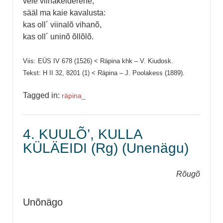
veie viinakelderehe;
sääl ma kaie kavalusta:
kas oll´ viinalõ vihanõ,
kas oll´ uninõ õllõlõ.
Viis: EÜS IV 678 (1526) < Räpina khk – V. Kiudosk.
Tekst: H II 32, 8201 (1) < Räpina – J. Poolakess (1889).
Tagged in:
räpina_
4. KUULÕ’, KULLA
KÜLÄEIDI (Rg) (Unenägu)
Rõugõ
Unõnägo