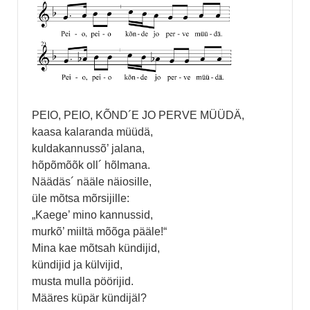
PEIO, PEIO, KÕND´E JO PERVE MÜÜDÄ,
kaasa kalaranda müüdä,
kuldakannussõ’ jalana,
hõpõmõõk oll´ hõlmana.
Näädäs´ nääle näiosille,
üle mõtsa mõrsijille:
„Kaege’ mino kannussid,
murkõ’ miiltä mõõga pääle!“
Mina kae mõtsah kündijid,
kündijid ja külvijid,
musta mulla pöörijid.
Määres küpär kündijäl?