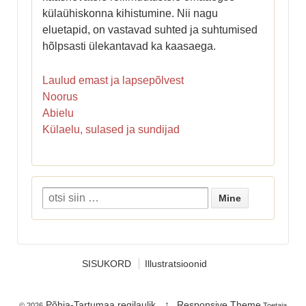
külaühiskonna kihistumine. Nii nagu
eluetapid, on vastavad suhted ja suhtumised
hõlpsasti ülekantavad ka kaasaega.
Laulud emast ja lapsepõlvest
Noorus
Abielu
Külaelu, sulased ja sundijad
SISUKORD
Illustratsioonid
Põhja-Tartumaa regilaulik
↑
Responsive Theme
© 2026
Toetaja