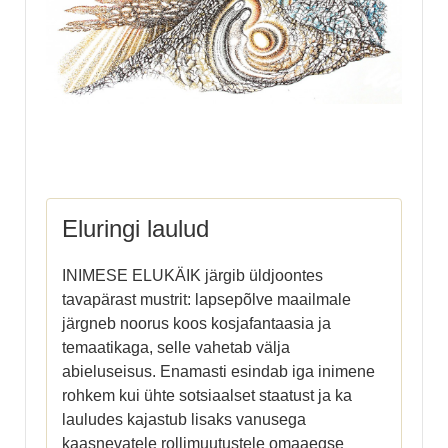
Eluringi laulud
INIMESE ELUKÄIK järgib üldjoontes
tavapärast mustrit: lapsepõlve maailmale
järgneb noorus koos kosjafantaasia ja
temaatikaga, selle vahetab välja
abieluseisus. Enamasti esindab iga inimene
rohkem kui ühte sotsiaalset staatust ja ka
lauludes kajastub lisaks vanusega
kaasnevatele rollimuutustele omaaegse