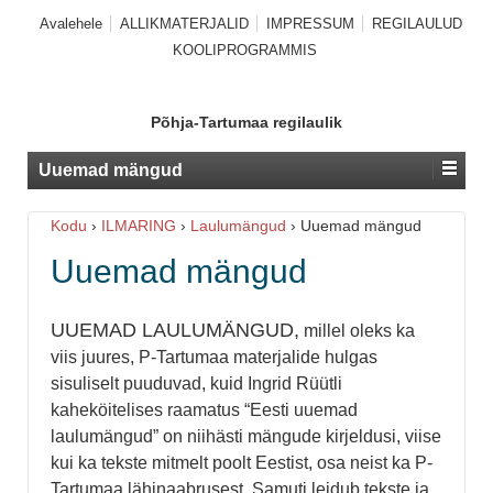
Avalehele
ALLIKMATERJALID
IMPRESSUM
REGILAULUD
KOOLIPROGRAMMIS
Põhja-Tartumaa regilaulik
Uuemad mängud
Kodu
›
ILMARING
›
Laulumängud
›
Uuemad mängud
Uuemad mängud
UUEMAD LAULUMÄNGUD,
millel oleks ka
viis juures, P-Tartumaa materjalide hulgas
sisuliselt puuduvad, kuid Ingrid Rüütli
kaheköitelises raamatus “Eesti uuemad
laulumängud” on niihästi mängude kirjeldusi, viise
kui ka tekste mitmelt poolt Eestist, osa neist ka P-
Tartumaa lähinaabrusest.
Samuti leidub
tekste ja