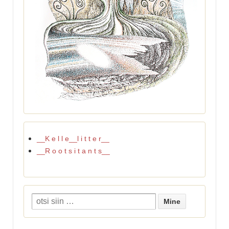
__K e l l e__l i t t e r__
__R o o t s i t a n t s__