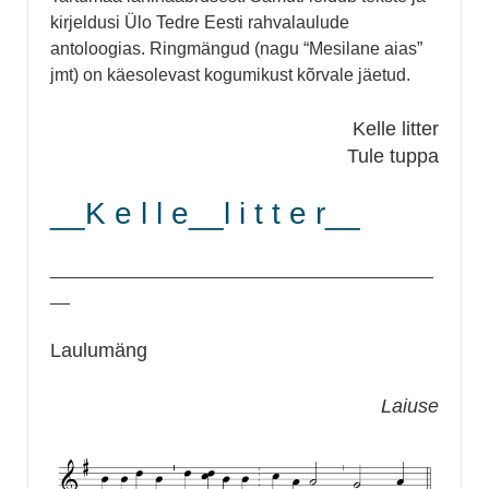
kirjeldusi
Ülo Tedre Eesti rahvalaulude
antoloogias. Ringmängud (nagu “Mesilane aias”
jmt) on käesolevast kogumikust kõrvale jäetud.
Kelle litter
Tule tuppa
__K e l l e__l i t t e r__
_______________________________________
__
Laulumäng
Laiuse