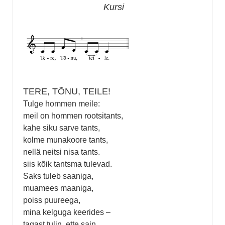
Kursi
TERE, TÕNU, TEILE!
Tulge hommen meile:
meil on hommen rootsitants,
kahe siku sarve tants,
kolme munakoore tants,
nellä neitsi nisa tants.
siis kõik tantsma tulevad.
Saks tuleb saaniga,
muamees maaniga,
poiss puureega,
mina kelguga keerides –
tagast tulin, ette sain.