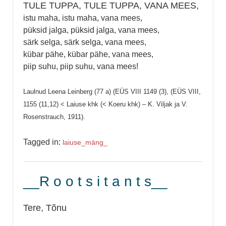
TULE TUPPA, TULE TUPPA, VANA MEES,
istu maha, istu maha, vana mees,
püksid jalga, püksid jalga, vana mees,
särk selga, särk selga, vana mees,
kübar pähe, kübar pähe, vana mees,
piip suhu, piip suhu, vana mees!
Laulnud Leena Leinberg (77 a) (EÜS VIII 1149 (3), (EÜS VIII,
1155 (11,12) < Laiuse khk (< Koeru khk) – K. Viljak ja V.
Rosenstrauch, 1911).
Tagged in:
laiuse_
mäng_
__R o o t s i t a n t s__
Tere, Tõnu