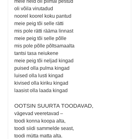
meie neid oli piimal pestud
oli võila virutadud
noorel koorel koku pantud
meie peig tõi selle rätti
mis pole rätti rääma linnast
meie peig tõi selle põlle
mis pole põlle põltsamaalta
tantsi tasa neiukene
meie peig tõi neljad kingad
puised olla pulma kingad
luised olla lusti kingad
kivised olla kiriku kingad
laasist olla laada kingad
OOTSIN SUURTA TOODAVAD,
vägevad veeretavad –
toodi konna koopa alta,
toodi siidi sammelde seast,
toodi mütta matta alta.