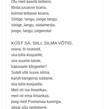
Õlu meil keerib kellerin,
tõista juuasse tuana,
kolmat tettasse koana.
Sööge, langu, jooge langu,
sööge, langu, südamesta,
jooge, langu, julgeesta!
KOST SA, SIILI, SILMA VÕTID,
orava, tii osassid,
siia tulla kosjuelle,
siia suurile talule,
katussele kõrgeelle?
Sutelt võti suure silma,
karult kangema südame,
siia tulla kosjuelle.
Meil oli isa ilmarikas,
meil oli ema ilmarikas,
poig meil Poolamaa kuninga,
sõsar sõa neitsikene.