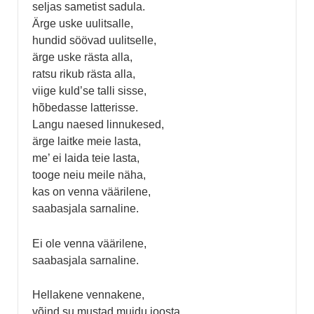
seljas sametist sadula.
Ärge uske uulitsalle,
hundid söövad uulitselle,
ärge uske rästa alla,
ratsu rikub rästa alla,
viige kuld’se talli sisse,
hõbedasse latterisse.
Langu naesed linnukesed,
ärge laitke meie lasta,
me’ ei laida teie lasta,
tooge neiu meile näha,
kas on venna väärilene,
saabasjala sarnaline.
Ei ole venna väärilene,
saabasjala sarnaline.
Hellakene vennakene,
võind su mustad muidu joosta,