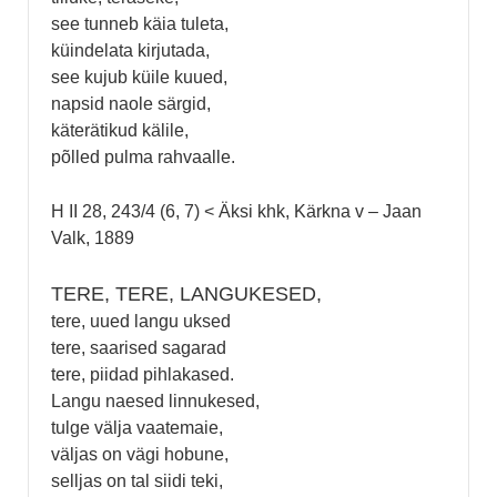
see tunneb käia tuleta,
küindelata kirjutada,
see kujub küile kuued,
napsid naole särgid,
käterätikud kälile,
põlled pulma rahvaalle.
H II 28, 243/4 (6, 7) < Äksi khk, Kärkna v – Jaan
Valk, 1889
TERE, TERE, LANGUKESED,
tere, uued langu uksed
tere, saarised sagarad
tere, piidad pihlakased.
Langu naesed linnukesed,
tulge välja vaatemaie,
väljas on vägi hobune,
selljas on tal siidi teki,