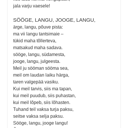
jala varju vaesele!
SÖÖGE, LANGU, JOOGE, LANGU,
ärge, langu, põuve pista:
ma vii langu tantsimaie –
tükid maha tõllerteva,
matsakud maha sadava.
sööge, langu, südamesta,
jooge, langu, julgeesta.
Meil ju sööman sööma sea,
meil om laudan laiku härga,
taren valgepää vasiku.
Kui meil tarvis, siis ma tapan,
kui meil puudub, siis puhastan,
kui meil lõpeb, siis lõhasten.
Tuhand teil vaksa turja paksu,
seitse vaksa selja paksu.
Sööge, langu, jooge langu!