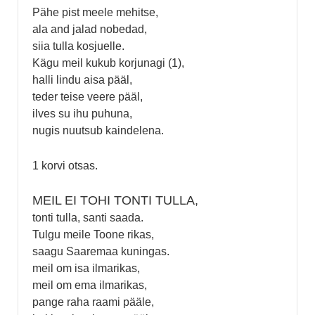
Pähe pist meele mehitse,
ala and jalad nobedad,
siia tulla kosjuelle.
Kägu meil kukub korjunagi (1),
halli lindu aisa pääl,
teder teise veere pääl,
ilves su ihu puhuna,
nugis nuutsub kaindelena.
1 korvi otsas.
MEIL EI TOHI TONTI TULLA,
tonti tulla, santi saada.
Tulgu meile Toone rikas,
saagu Saaremaa kuningas.
meil om isa ilmarikas,
meil om ema ilmarikas,
pange raha raami pääle,