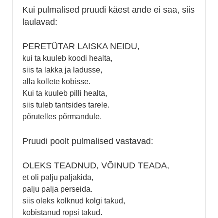
Kui pulmalised pruudi käest ande ei saa, siis
laulavad:
PERETÜTAR LAISKA NEIDU,
kui ta kuuleb koodi healta,
siis ta lakka ja ladusse,
alla kollete kobisse.
Kui ta kuuleb pilli healta,
siis tuleb tantsides tarele.
põrutelles põrmandule.
Pruudi poolt pulmalised vastavad:
OLEKS TEADNUD, VÕINUD TEADA,
et oli palju paljakida,
palju palja perseida.
siis oleks kolknud kolgi takud,
kobistanud ropsi takud.