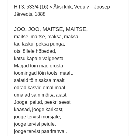
H I 3, 533/4 (16) < Äksi khk, Vedu v – Joosep
Järveots, 1888
JOO, JOO, MAITSE, MAITSE,
maitse, maitse, maksa, maksa.
tau tasku, peksa punga,
otsi õllele hõbedad,
katsu kapale valgeesta.
Marjad tõin mäe orusta,
toomingad tõin tootsi maalt,
salatid tõin saksa maalt,
odrad kasvid omal maal,
umalad sain mõisa aiast.
Jooge, peiud, peekri seest,
kaasad, jooge karikast,
jooge tervist mõrsjale,
jooge tervist peiule,
jooge tervist paarirahval.