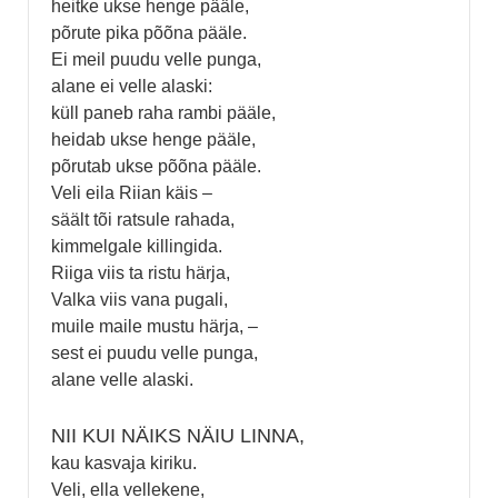
heitke ukse henge pääle,
põrute pika põõna pääle.
Ei meil puudu velle punga,
alane ei velle alaski:
küll paneb raha rambi pääle,
heidab ukse henge pääle,
põrutab ukse põõna pääle.
Veli eila Riian käis –
säält tõi ratsule rahada,
kimmelgale killingida.
Riiga viis ta ristu härja,
Valka viis vana pugali,
muile maile mustu härja, –
sest ei puudu velle punga,
alane velle alaski.
NII KUI NÄIKS NÄIU LINNA,
kau kasvaja kiriku.
Veli, ella vellekene,