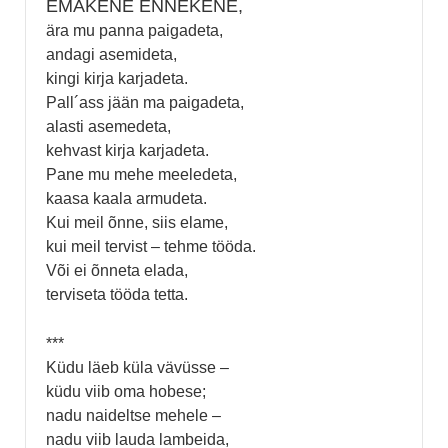
EMAKENE ENNEKENE,
ära mu panna paigadeta,
andagi asemideta,
kingi kirja karjadeta.
Pall´ass jään ma paigadeta,
alasti asemedeta,
kehvast kirja karjadeta.
Pane mu mehe meeledeta,
kaasa kaala armudeta.
Kui meil õnne, siis elame,
kui meil tervist – tehme tööda.
Või ei õnneta elada,
terviseta tööda tetta.
***
Küdu läeb küla vävüsse –
küdu viib oma hobese;
nadu naideltse mehele –
nadu viib lauda lambeida,