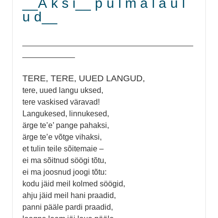
__Ä k s i__ p u l m a l a u l
u d__
_______________________________________
____________
TERE, TERE, UUED LANGUD,
tere, uued langu uksed,
tere vaskised väravad!
Langukesed, linnukesed,
ärge te’e’ pange pahaksi,
ärge te’e võtge vihaksi,
et tulin teile sõitemaie –
ei ma sõitnud söögi tõtu,
ei ma joosnud joogi tõtu:
kodu jäid meil kolmed söögid,
ahju jäid meil hani praadid,
panni pääle pardi praadid,