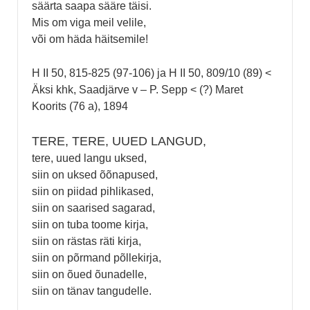
säärta saapa sääre täisi.
Mis om viga meil velile,
või om häda häitsemile!
H II 50, 815-825 (97-106) ja H II 50, 809/10 (89) <
Äksi khk, Saadjärve v – P. Sepp < (?) Maret
Koorits (76 a), 1894
TERE, TERE, UUED LANGUD,
tere, uued langu uksed,
siin on uksed õõnapused,
siin on piidad pihlikased,
siin on saarised sagarad,
siin on tuba toome kirja,
siin on rästas räti kirja,
siin on põrmand põllekirja,
siin on õued õunadelle,
siin on tänav tangudelle.