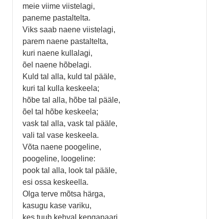
meie viime viistelagi,
paneme pastaltelta.
Viks saab naene viistelagi,
parem naene pastaltelta,
kuri naene kullalagi,
õel naene hõbelagi.
Kuld tal alla, kuld tal pääle,
kuri tal kulla keskeela;
hõbe tal alla, hõbe tal pääle,
õel tal hõbe keskeela;
vask tal alla, vask tal pääle,
vali tal vase keskeela.
Võta naene poogeline,
poogeline, loogeline:
pook tal alla, look tal pääle,
esi ossa keskeella.
Olga terve mõtsa härga,
kasugu kase variku,
kes tuub kehval kengapaari,