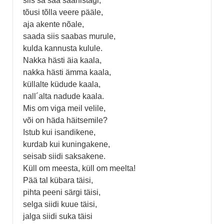
siis sa saa saanistagi,
tõusi tõlla veere pääle,
aja akente nõale,
saada siis saabas murule,
kulda kannusta kulule.
Nakka hästi äia kaala,
nakka hästi ämma kaala,
küllalte küdude kaala,
nall´alta nadude kaala.
Mis om viga meil velile,
või on häda häitsemile?
Istub kui isandikene,
kurdab kui kuningakene,
seisab siidi saksakene.
Küll om meesta, küll om meelta!
Pää tal kübara täisi,
pihta peeni särgi täisi,
selga siidi kuue täisi,
jalga siidi suka täisi