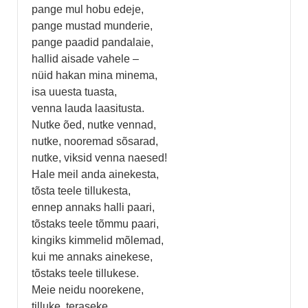
pange mul hobu edeje,
pange mustad munderie,
pange paadid pandalaie,
hallid aisade vahele –
nüid hakan mina minema,
isa uuesta tuasta,
venna lauda laasitusta.
Nutke õed, nutke vennad,
nutke, nooremad sõsarad,
nutke, viksid venna naesed!
Hale meil anda ainekesta,
tõsta teele tillukesta,
ennep annaks halli paari,
tõstaks teele tõmmu paari,
kingiks kimmelid mõlemad,
kui me annaks ainekese,
tõstaks teele tillukese.
Meie neidu noorekene,
tilluke, teraseke,