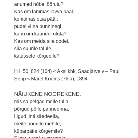
anumed hõbel õõrutu?
Kas om lammas lavva pääl,
kohioinas otsa pääl,
pudel viina punninegi,
kann om kaaneni õluta?
Kas om meida siia oodet,
siia suurile talule,
katussele kõrgeelle?
H II 50, 824 (104) < Äksi khk, Saadjärve v – Paul
Sepp < Maret Koorits (76 a), 1894
NÄIUKENE NOOREKENE,
mis sa pelgad meile tulla,
põrgud põlle panneenna,
liigud linti säedeella,
meile noorille mehile,
kübarpäile kõrgemile?