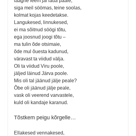
laagne leem jäi laua pääle,
siga meil söömas, teine soolas,
kolmat kojas keedetakse.
Langukesed, linnukesed,
ei ma sõitnud söögi tõtu,
ega joosnud joogi tõtu –
ma tulin õde otsimaie,
õde mul õuesta kadunud,
väravast ta viidud välja.
Oli ta viidud Viru poole,
jäljed läinud Järva poole.
Mis oli tal jäänud jälje peale?
Õbe oli jäänud jälje peale,
vask oli veerend varvastele,
kuld oli kandaje karanud.
Tõstkem peigu kõrgelle…
Ellakesed vennakesed,