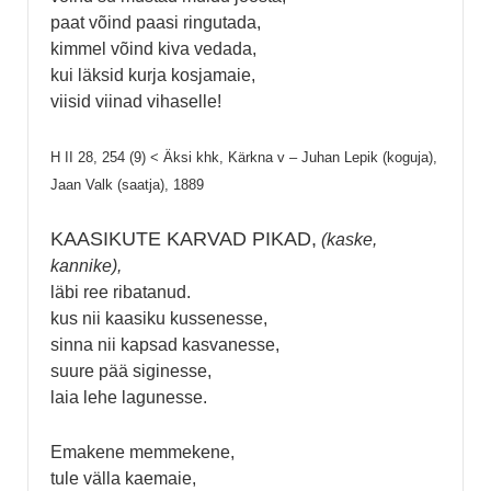
paat võind paasi ringutada,
kimmel võind kiva vedada,
kui läksid kurja kosjamaie,
viisid viinad vihaselle!
H II 28, 254 (9) < Äksi khk, Kärkna v – Juhan Lepik (koguja),
Jaan Valk (saatja), 1889
KAASIKUTE KARVAD PIKAD,
(kaske,
kannike),
läbi ree ribatanud.
kus nii kaasiku kussenesse,
sinna nii kapsad kasvanesse,
suure pää siginesse,
laia lehe lagunesse.
Emakene memmekene,
tule välla kaemaie,