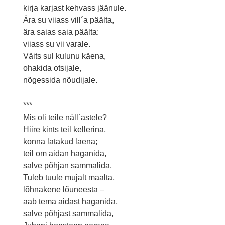
kirja karjast kehvass jäänule.
Ära su viiass vill´a päälta,
ära saias saia päälta:
viiass su vii varale.
Väits sul kulunu käena,
ohakida otsijale,
nõgessida nõudijale.
***
Mis oli teile näll´astele?
Hiire kints teil kellerina,
konna latakud laena;
teil om aidan haganida,
salve põhjan sammalida.
Tuleb tuule mujalt maalta,
lõhnakene lõuneesta –
aab tema aidast haganida,
salve põhjast sammalida,