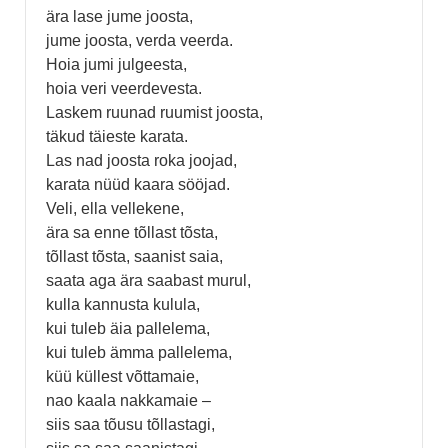
ära lase jume joosta,
jume joosta, verda veerda.
Hoia jumi julgeesta,
hoia veri veerdevesta.
Laskem ruunad ruumist joosta,
täkud täieste karata.
Las nad joosta roka joojad,
karata nüüd kaara sööjad.
Veli, ella vellekene,
ära sa enne tõllast tõsta,
tõllast tõsta, saanist saia,
saata aga ära saabast murul,
kulla kannusta kulula,
kui tuleb äia pallelema,
kui tuleb ämma pallelema,
küü küllest võttamaie,
nao kaala nakkamaie –
siis saa tõusu tõllastagi,