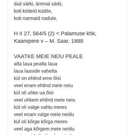
äial särki, ämmal särki,
koti köiteid küdile,
koti narmaid nadule.
H II 27, 564/5 (2) < Palamuse khk,
Kaarepere v – M. Saar, 1888
VAATKE MEIE NEIU PEALE
alta laua pealta laua
laua laaside vahelta
kül on ehtind erne õisi
veel enam ehtind meie neiu
kül oli uhke ua õisi
veel uhkem ehtind meie neiu
kül oli valge vahtu meres
veel enam valge meie neidu
kül oli kõrge kõrga meres
veel aga kõrgem meie neidu