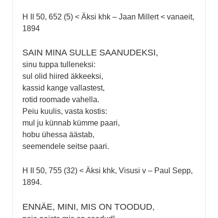
H II 50, 652 (5) < Äksi khk – Jaan Millert < vanaeit,
1894
SAIN MINA SULLE SAANUDEKSI,
sinu tuppa tulleneksi:
sul olid hiired äkkeeksi,
kassid kange vallastest,
rotid roomade vahella.
Peiu kuulis, vasta kostis:
mul ju künnab kümme paari,
hobu ühessa äästab,
seemendele seitse paari.
H II 50, 755 (32) < Äksi khk, Visusi v – Paul Sepp,
1894.
ENNÄE, MINI, MIS ON TOODUD,