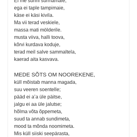
Ei me sunni surmamaie,
ega ei taple tampimaie,
käse ei käsi kivila.
Ma vii terad veskiele,
massa mati mölderile.
musta viiva, halli toova,
kõrvi kurdava koduje,
terad meil salve sammaltela,
kaerad aita kasvava.
MEDE SÕTS OM NOOREKENE,
küll mõistab manna magada,
suu veeren soentelle;
pääd ei a’a üle päitse,
jalgu ei aa üle jalutse;
hõlma võta õppemeta,
suud ta annab sundimeta,
mood ta mõnda noomimeta.
Mis küll siiski seepärasta,