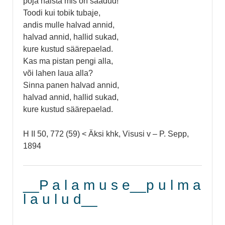
poja naista mis on saadud!
Toodi kui tobik tubaje,
andis mulle halvad annid,
halvad annid, hallid sukad,
kure kustud säärepaelad.
Kas ma pistan pengi alla,
või lahen laua alla?
Sinna panen halvad annid,
halvad annid, hallid sukad,
kure kustud säärepaelad.
H II 50, 772 (59) < Äksi khk, Visusi v – P. Sepp,
1894
__P a l a m u s e__p u l m a
l a u l u d__