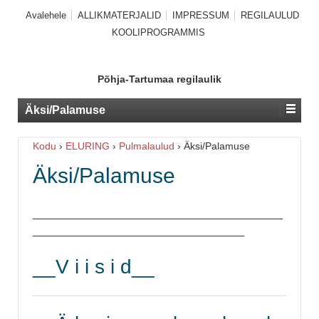
Avalehele
ALLIKMATERJALID
IMPRESSUM
REGILAULUD
KOOLIPROGRAMMIS
Põhja-Tartumaa regilaulik
Äksi/Palamuse
Kodu
›
ELURING
›
Pulmalaulud
›
Äksi/Palamuse
Äksi/Palamuse
_______________________________________
_________________________________
__V i i s i d__