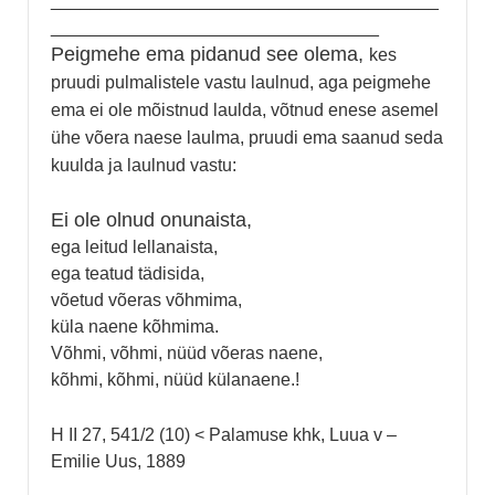
_______________________________________
_________________________________
Peigmehe ema pidanud see olema,
kes
pruudi pulmalistele vastu laulnud, aga peigmehe
ema ei ole mõistnud laulda, võtnud enese asemel
ühe võera naese laulma, pruudi ema saanud seda
kuulda ja laulnud vastu:
Ei ole olnud onunaista,
ega leitud lellanaista,
ega teatud tädisida,
võetud võeras võhmima,
küla naene kõhmima.
Võhmi, võhmi, nüüd võeras naene,
kõhmi, kõhmi, nüüd külanaene.!
H II 27, 541/2 (10) < Palamuse khk, Luua v –
Emilie Uus, 1889