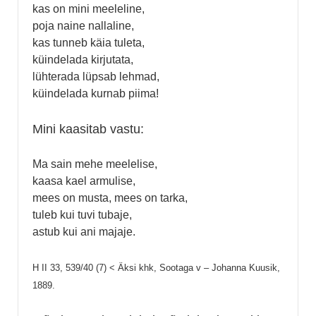
kas on mini meeleline,
poja naine nallaline,
kas tunneb käia tuleta,
küindelada kirjutata,
lühterada lüpsab lehmad,
küindelada kurnab piima!
Mini kaasitab vastu:
Ma sain mehe meelelise,
kaasa kael armulise,
mees on musta, mees on tarka,
tuleb kui tuvi tubaje,
astub kui ani majaje.
H II 33, 539/40 (7) < Äksi khk, Sootaga v – Johanna Kuusik,
1889.