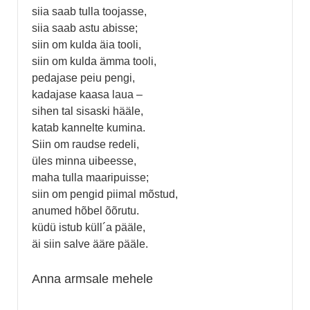
siia saab tulla toojasse,
siia saab astu abisse;
siin om kulda äia tooli,
siin om kulda ämma tooli,
pedajase peiu pengi,
kadajase kaasa laua –
sihen tal sisaski hääle,
katab kannelte kumina.
Siin om raudse redeli,
üles minna uibeesse,
maha tulla maaripuisse;
siin om pengid piimal mõstud,
anumed hõbel õõrutu.
küdü istub küll´a pääle,
äi siin salve ääre pääle.
Anna armsale mehele