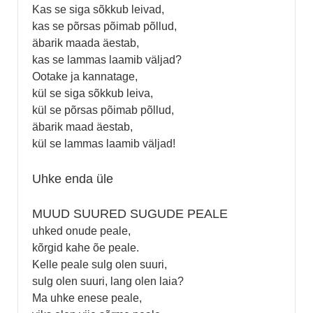
Kas se siga sõkkub leivad,
kas se põrsas põimab põllud,
äbarik maada äestab,
kas se lammas laamib väljad?
Ootake ja kannatage,
kül se siga sõkkub leiva,
kül se põrsas põimab põllud,
äbarik maad äestab,
kül se lammas laamib väljad!
Uhke enda üle
MUUD SUURED SUGUDE PEALE
uhked onude peale,
kõrgid kahe õe peale.
Kelle peale sulg olen suuri,
sulg olen suuri, lang olen laia?
Ma uhke enese peale,