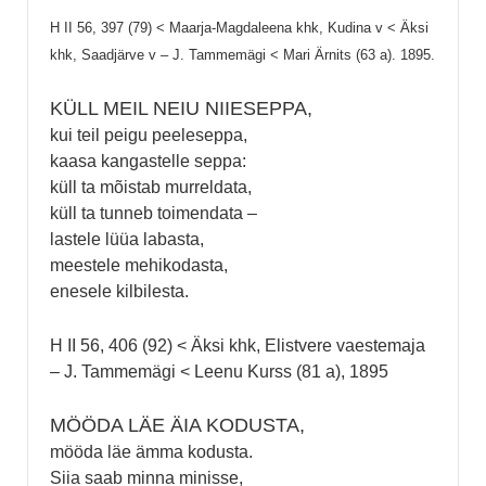
H II 56, 397 (79) < Maarja-Magdaleena khk, Kudina v < Äksi
khk, Saadjärve v – J. Tammemägi < Mari Ärnits (63 a). 1895.
KÜLL MEIL NEIU NIIESEPPA,
kui teil peigu peeleseppa,
kaasa kangastelle seppa:
küll ta mõistab murreldata,
küll ta tunneb toimendata –
lastele lüüa labasta,
meestele mehikodasta,
enesele kilbilesta.
H II 56, 406 (92) < Äksi khk, Elistvere vaestemaja
– J. Tammemägi < Leenu Kurss (81 a), 1895
MÖÖDA LÄE ÄIA KODUSTA,
mööda läe ämma kodusta.
Siia saab minna minisse,