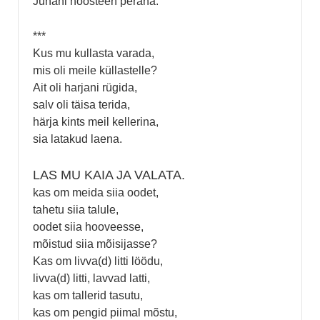
Juhani hoosteen perana.
***
Kus mu kullasta varada,
mis oli meile küllastelle?
Ait oli harjani rügida,
salv oli täisa terida,
härja kints meil kellerina,
sia latakud laena.
LAS MU KAIA JA VALATA.
kas om meida siia oodet,
tahetu siia talule,
oodet siia hooveesse,
mõistud siia mõisijasse?
Kas om livva(d) litti löödu,
livva(d) litti, lavvad latti,
kas om tallerid tasutu,
kas om pengid piimal mõstu,