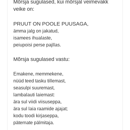
Mõrsja sugulased, kui mõrsjal veimevakk
veike on:
PRUUT ON POOLE PUUSAGA,
ämma jalg on jakatud,
isamees ihualaste,
peiupoisi perse pajllas.
Mõrsja sugulased vastu:
Emakene, memmekene,
nüüd teed tasku tillemast,
seasulpi suuremast,
lambalauti laiemast:
ära sul viidi viisuseppa,
ära sul laia raamide ajajat;
kodu toodi kirjaseppa,
päternate pälmitaja.