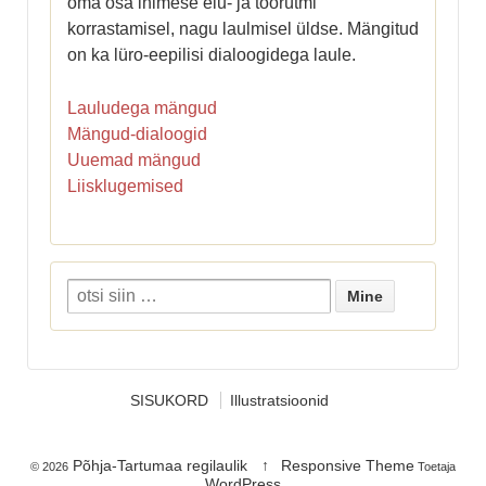
oma osa inimese elu- ja töörütmi
korrastamisel, nagu laulmisel üldse. Mängitud
on ka lüro-eepilisi dialoogidega laule.
Lauludega mängud
Mängud-dialoogid
Uuemad mängud
Liisklugemised
SISUKORD
Illustratsioonid
Põhja-Tartumaa regilaulik
↑
Responsive Theme
© 2026
Toetaja
WordPress