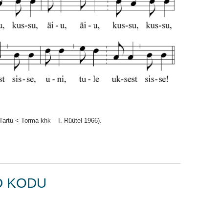
 Tartu < Torma khk – I. Rüütel 1966).
D KODU