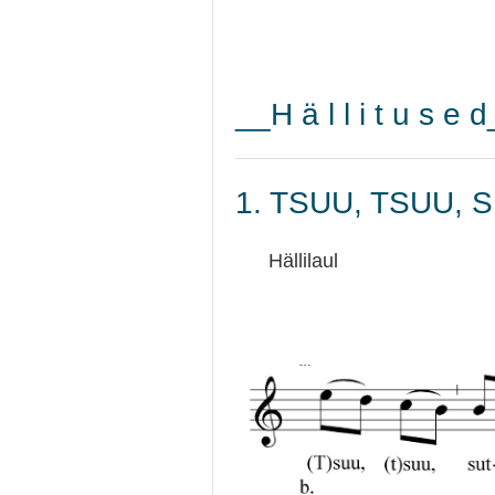
__H ä l l i t u s e 
1. TSUU, TSUU, 
Hällilaul