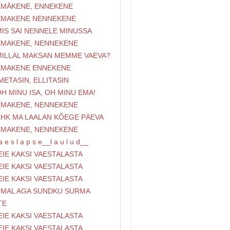
 EMÄKENE, ENNEKENE
 EMAKENE NENNEKENE
MIS SAI NENNELE MINUSSA
 EMAKENE, NENNEKENE
 MILLAL MAKSAN MEMME VAEVA?
 EMAKENE ENNEKENE
IMETASIN, ELLITASIN
OH MINU ISA, OH MINU EMA!
 EMAKENE, NENNEKENE
 EHK MA LAALAN KÕEGE PÄEVA
 EMAKENE, NENNEKENE
 e s l a p s e__l a u l u d__
EIE KAKSI VAESTALASTA
EIE KAKSI VAESTALASTA
EIE KAKSI VAESTALASTA
JUMAL AGA SUNDKU SURMA
TE
EIE KAKSI VAESTALASTA
EIE KAKSI VAESTALASTA