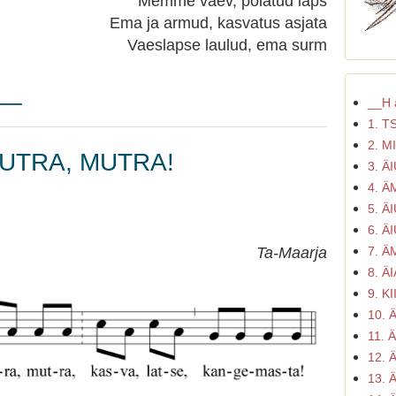
Memme vaev, põlatud laps
Ema ja armud, kasvatus asjata
Vaeslapse laulud, ema surm
d__
__H ä
1. T
2. M
SUTRA, MUTRA!
3. ÄI
4. 
5. ÄI
6. ÄI
7. 
Ta-Maarja
8. Ä
9. K
10. 
11. 
12. 
13. 