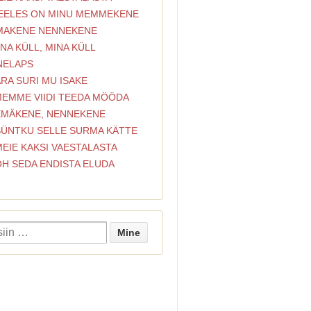
MEELES ON MINU MEMMEKENE
EMAKENE NENNEKENE
INA KÜLL, MINA KÜLL
NELAPS
ÄRA SURI MU ISAKE
 MEMME VIIDI TEEDA MÖÖDA
 EMÄKENE, NENNEKENE
 SÜNTKU SELLE SURMA KÄTTE
MEIE KAKSI VAESTALASTA
OH SEDA ENDISTA ELUDA