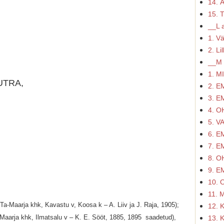
14. 
15. 
__L a
1. V
2. Li
__M 
1. M
UTRA,
2. 
3. 
4. O
5. V
6. 
7. 
8. O
9. 
10. 
11.
Ta-Maarja khk, Kavastu v, Koosa k – A. Liiv ja J. Raja, 1905);
12. 
-Maarja khk, Ilmatsalu v – K. E. Sööt, 1885, 1895 saadetud),
13. 