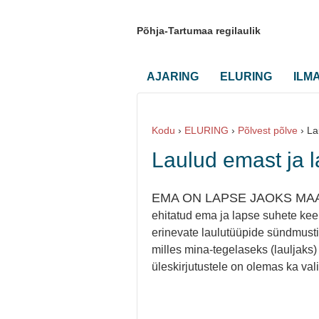
Põhja-Tartumaa regilaulik
AJARING
ELURING
ILM
Kodu
›
ELURING
›
Põlvest põlve
›
La
Laulud emast ja 
EMA ON LAPSE JAOKS MA
ehitatud ema ja lapse suhete kee
erinevate laulutüüpide sündmustik
milles mina-tegelaseks (lauljaks)
üleskirjutustele on olemas ka val