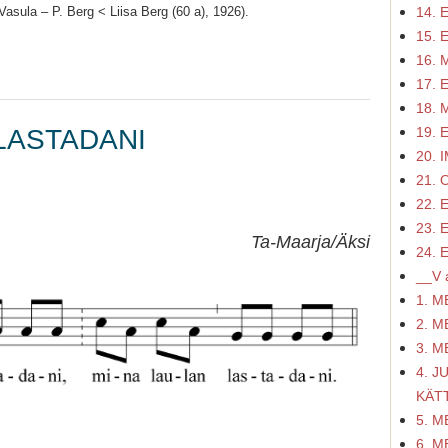
14.
asula – P. Berg < Liisa Berg (60 a), 1926).
15.
16. 
17.
18.
19.
 LASTADANI
20. 
21. 
22.
23.
Ta-Maarja/Äksi
24.
__V a
1. M
2. M
3. M
4. 
KÄT
5. M
6. M