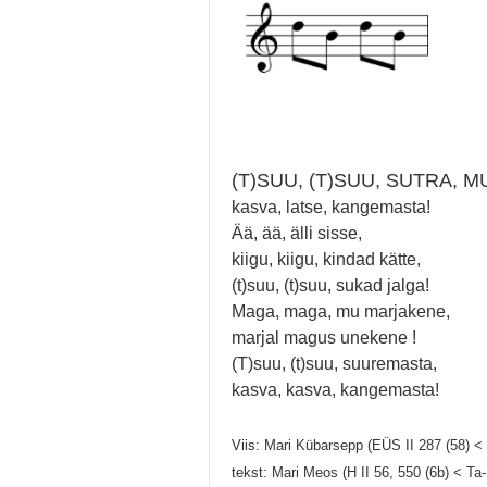
(T)SUU, (T)SUU, SUTRA, M
kasva, latse, kangemasta!
Ää, ää, älli sisse,
kiigu, kiigu, kindad kätte,
(t)suu, (t)suu, sukad jalga!
Maga, maga, mu marjakene,
marjal magus unekene !
(T)suu, (t)suu, suuremasta,
kasva, kasva, kangemasta!
Viis: Mari Kübarsepp (EÜS II 287 (58) < 
tekst: Mari Meos (H II 56, 550 (6b) < Ta