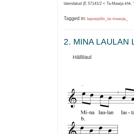
täiendatud (E 57141/2 < Ta-Maarja khk, V
Tagged in:
lapsepõlv_
ta-maarja_
2. MINA LAULAN
Hällilaul