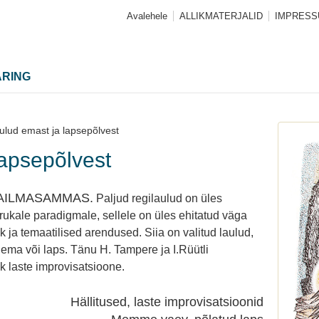
Avalehele
ALLIKMATERJALID
IMPRES
ARING
ulud emast ja lapsepõlvest
lapsepõlvest
AILMASAMMAS.
Paljud regilaulud on üles
rukale paradigmale, sellele on üles ehitatud väga
 ja temaatilised arendused. Siia on valitud laulud,
 ema või laps. Tänu H. Tampere ja I.Rüütli
ik laste improvisatsioone.
Hällitused, laste improvisatsioonid