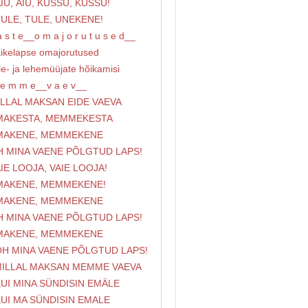
ÄIU, ÄIU, KUSSU, KUSSU!
TULE, TULE, UNEKENE!
 s t e__o m a j o r u t u s e d__
äikelapse omajorutused
lle- ja lehemüüjate hõikamisi
e m m e__v a e v__
ILLAL MAKSAN EIDE VAEVA
EMAKESTA, MEMMEKESTA
EMAKENE, MEMMEKENE
H MINA VAENE PÕLGTUD LAPS!
AIE LOOJA, VAIE LOOJA!
EMAKENE, MEMMEKENE!
EMAKENE, MEMMEKENE
H MINA VAENE PÕLGTUD LAPS!
EMAKENE, MEMMEKENE
OH MINA VAENE PÕLGTUD LAPS!
 MILLAL MAKSAN MEMME VAEVA
KUI MINA SÜNDISIN EMÄLE
KUI MA SÜNDISIN EMALE