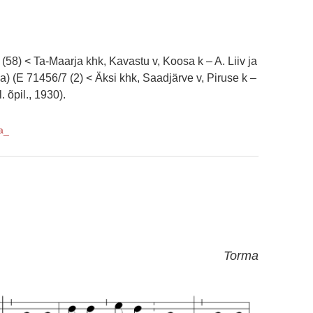
(58) < Ta-Maarja khk, Kavastu v, Koosa k – A. Liiv ja
3 a) (E 71456/7 (2) < Äksi khk, Saadjärve v, Piruse k –
 õpil., 1930).
a_
Torma