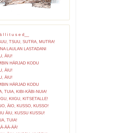
 l l i t u s e d__
SUU, TSUU, SUTRA, MUTRA!
INA LAULAN LASTADANI
U, ÄIU!
ÄMBIN HÄRJAD KODU
U, ÄIU!
U, ÄIU!
ÄMBIN HÄRJAD KODU
IA, TUIA, KIBI-KÄBI-NUIA!
IIGU, KIIGU, KITSETALLE!
ÄIO, ÄIO, KUSSO, KUSSO!
ÄIU ÄIU, KUSSU KUSSU!
ÄIA, TUIA!
ÄÄ-ÄÄ-ÄÄ!