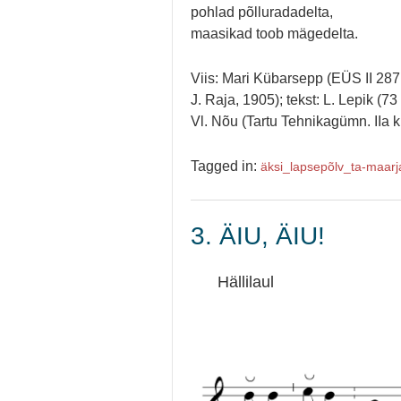
pohlad põlluradadelta,
maasikad toob mägedelta.
Viis: Mari Kübarsepp (EÜS II 287 
J. Raja, 1905); tekst: L. Lepik (7
Vl. Nõu (Tartu Tehnikagümn. IIa kl.
Tagged in:
äksi_
lapsepõlv_
ta-maarj
3. ÄIU, ÄIU!
Hällilaul