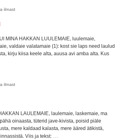
ja ilmast
E
 KUI MINA HAKKAN LUULEMAIE, luulemaie,
aie, valdaie valatamaie (1): kost sie laps need laulud
a, kirju kiisa keele alta, auusa avi amba alta. Kus
ja ilmast
 HAKKAN LAULEMAIE, laulemaie, laskemaie, ma
ähä oinaasta, tüterid jave-kivista, poisid piäle
sta, mere kaldaad kalasta, mere ääred ätikistä,
…
innassistä. Viis ja tekst: