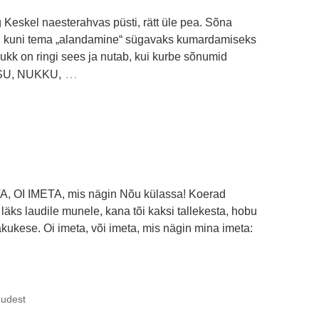
skel naesterahvas püsti, rätt üle pea. Sõna
u, kuni tema „alandamine“ sügavaks kumardamiseks
ukk on ringi sees ja nutab, kui kurbe sõnumid
…
SU, NUKKU,
, OI IMETA, mis nägin Nõu külassa! Koerad
äks laudile munele, kana tõi kaksi tallekesta, hobu
täkukese. Oi imeta, või imeta, mis nägin mina imeta:
dudest