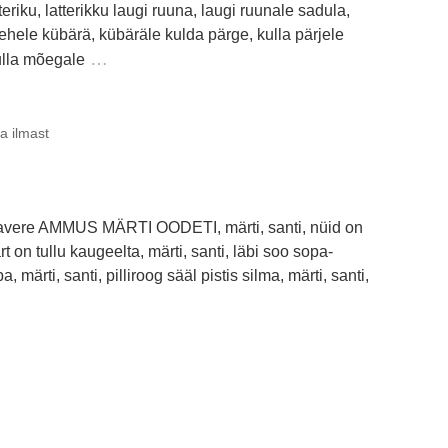
tteriku, latterikku laugi ruuna, laugi ruunale sadula,
ele kübärä, kübäräle kulda pärge, kulla pärjele
…
ulla mõegale
ja ilmast
davere AMMUS MÄRTI OODETI, märti, santi, nüid on
rt on tullu kaugeelta, märti, santi, läbi soo sopa-
a, märti, santi, pilliroog sääl pistis silma, märti, santi,