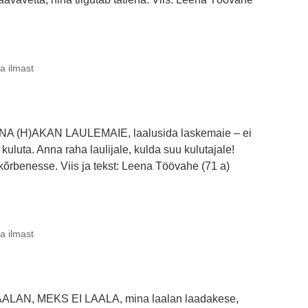
ja ilmast
INA (H)AKAN LAULEMAIE, laalusida laskemaie – ei
 kuluta. Anna raha laulijale, kulda suu kulutajale!
 kõrbenesse. Viis ja tekst: Leena Töövahe (71 a)
ja ilmast
ALAN, MEKS EI LAALA, mina laalan laadakese,