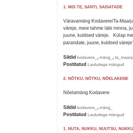
1. MIS TE, SANTI, SAISATADE
Väravamäng Kodavere/Ta-Maarj
väreje, meie tahme läbi minna, ju
juune, kuldsed väreje. Külap me
parandate, juune, kuldsed väreje
Sildid
,
,
kodavere_
mäng_
ta_maarj
Postitatud
Lauludega mängud
2. NÕTKU, NÕTKU, NÕELAKENE
Nõelamäng Kodavere
Sildid
,
kodavere_
mäng_
Postitatud
Lauludega mängud
1. NUTA, NUKKU, NUUTSU, NUKK