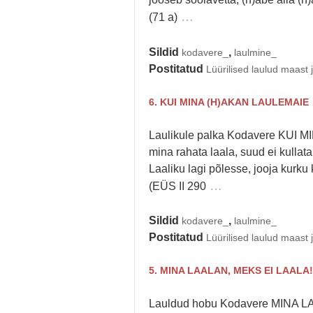
…
(71 a)
Sildid
,
kodavere_
laulmine_
Postitatud
Lüürilised laulud maast 
6. KUI MINA (H)AKAN LAULEMAIE
Laulikule palka Kodavere KUI M
mina rahata laala, suud ei kullata
Laaliku lagi põlesse, jooja kurku
…
(EÜS II 290
Sildid
,
kodavere_
laulmine_
Postitatud
Lüürilised laulud maast 
5. MINA LAALAN, MEKS EI LAALA!
Lauldud hobu Kodavere MINA LA