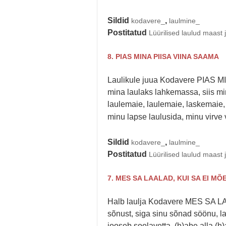
Sildid
,
kodavere_
laulmine_
Postitatud
Lüürilised laulud maast 
8. PIAS MINA PIISA VIINA SAAMA
Laulikule juua Kodavere PIAS MIN
mina laulaks lahkemassa, siis m
laulemaie, laulemaie, laskemaie, 
minu lapse laulusida, minu virve v
Sildid
,
kodavere_
laulmine_
Postitatud
Lüürilised laulud maast 
7. MES SA LAALAD, KUI SA EI MÕ
Halb laulja Kodavere MES SA L
sõnust, siga sinu sõnad söönu, l
jooseb soolavetta, (h)abe alla (h