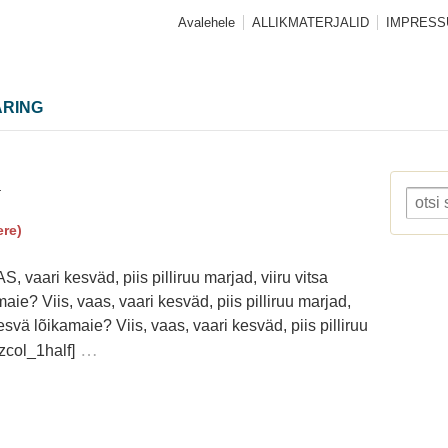
Avalehele
ALLIKMATERJALID
IMPRES
ARING
_
re)
 vaari kesväd, piis pilliruu marjad, viiru vitsa
ie? Viis, vaas, vaari kesväd, piis pilliruu marjad,
esvä lõikamaie? Viis, vaas, vaari kesväd, piis pilliruu
…
zcol_1half]