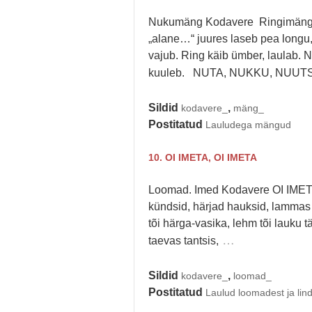
Nukumäng Kodavere Ringimäng Ke
„alane…“ juures laseb pea long
vajub. Ring käib ümber, laulab. N
kuuleb. NUTA, NUKKU, NUUT
Sildid
,
kodavere_
mäng_
Postitatud
Lauludega mängud
10. OI IMETA, OI IMETA
Loomad. Imed Kodavere OI IMETA
kündsid, härjad hauksid, lammas l
tõi härga-vasika, lehm tõi lauku 
…
taevas tantsis,
Sildid
,
kodavere_
loomad_
Postitatud
Laulud loomadest ja lin