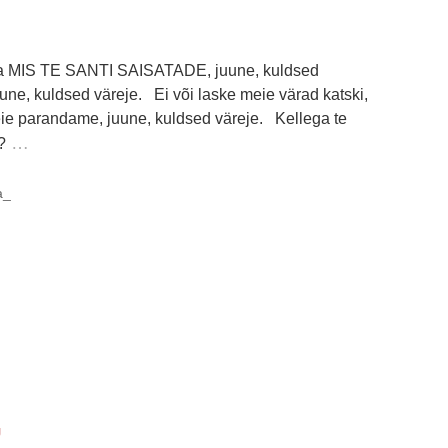
a MIS TE SANTI SAISATADE, juune, kuldsed
une, kuldsed väreje. Ei või laske meie värad katski,
ie parandame, juune, kuldsed väreje. Kellega te
…
?
a_
U