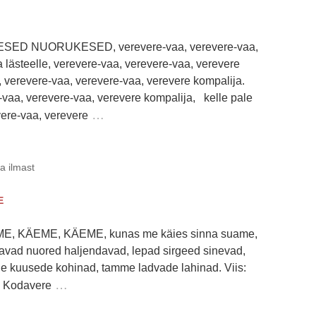
ESED NUORUKESED, verevere-vaa, verevere-vaa,
lästeelle, verevere-vaa, verevere-vaa, verevere
, verevere-vaa, verevere-vaa, verevere kompalija.
vaa, verevere-vaa, verevere kompalija, kelle pale
…
ere-vaa, verevere
ja ilmast
E
E, KÄEME, KÄEME, kunas me käies sinna suame,
avad nuored haljendavad, lepad sirgeed sinevad,
e kuusede kohinad, tamme ladvade lahinad. Viis:
…
< Kodavere