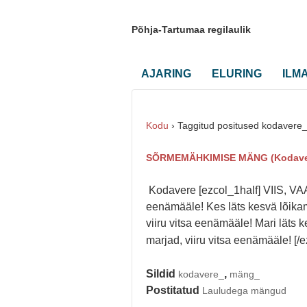
Põhja-Tartumaa regilaulik
AJARING
ELURING
ILM
Kodu
›
Taggitud positused kodavere
SÕRMEMÄHKIMISE MÄNG (Kodave
Kodavere [ezcol_1half] VIIS, VAAS,
eenämääle! Kes läts kesvä lõikama
viiru vitsa eenämääle! Mari läts k
marjad, viiru vitsa eenämääle! [/e
Sildid
,
kodavere_
mäng_
Postitatud
Lauludega mängud