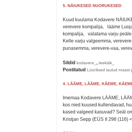
5. NÄIUKESED NUORUKESED
Kuud kuulama Kodavere NÄIUK
verevere kompalija, lääme Luoja 
kompalija, valatama varju peäle
Kelle varju valgeemma, verevere-
punasemma, verevere-vaa, verev
Sildid
,
kodavere_
teekäik_
Postitatud
Lüürilised laulud maast 
4. LÄÄME, LÄÄME, KÄEME, KÄEM
Imemaa Kodavere LÄÄME, LÄÄM
kos nied kuused kullendavad, hu
kased valgeed kasuvad? Seäl on
Kristjan Sepp (EÜS II 298 (116) 