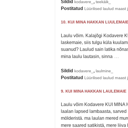
Sildid
,
kodavere_
teekäik_
Postitatud
Lüürilised laulud maast 
10. KUI MINA HAKKAN LUULEMAI
Laulu võim. Kalajõgi Kodavere
laskemaie, siis tulgu küla kuulam
suanud? Laulud sain latika nõnast
…
mina laulu lautasin, sinna
Sildid
,
kodavere_
laulmine_
Postitatud
Lüürilised laulud maast 
9. KUI MINA HAKKAN LAULEMAIE
Laulu võim Kodavere KUI MINA
laalan lapsed lambaasta, sarved p
mölderistä. ma laulan mered muru
mere saared satikistä, mere liiva l