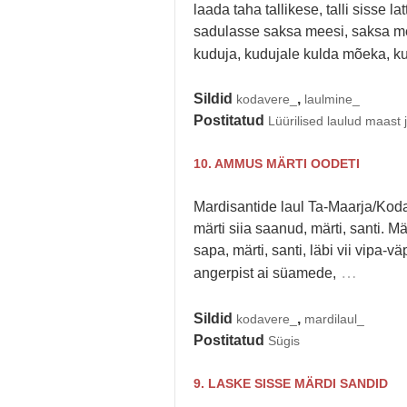
laada taha tallikese, talli sisse la
sadulasse saksa meesi, saksa meh
kuduja, kudujale kulda mõeka, k
Sildid
,
kodavere_
laulmine_
Postitatud
Lüürilised laulud maast 
10. AMMUS MÄRTI OODETI
Mardisantide laul Ta-Maarja/Ko
märti siia saanud, märti, santi. Mä
sapa, märti, santi, läbi vii vipa-väp
…
angerpist ai süamede,
Sildid
,
kodavere_
mardilaul_
Postitatud
Sügis
9. LASKE SISSE MÄRDI SANDID