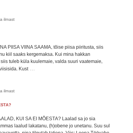
ja ilmast
A PIISA VIINA SAAMA, tõise piisa piiritusta, siis
inu kiil saaks kergemaksa. Kui mina hakkan
siis tuleb küla kuulemaie, valda suuri vaatemaie,
…
iisisida. Kust
ja ilmast
ESTA?
AALAD, KUI SA EI MÕESTA? Laalad sa jo sia
ammas laalud lakatanu, (h)obene jo unetanu. Suu sul
)aavavetta, nina tilgutab tatiena. Viis: Leena Töövahe