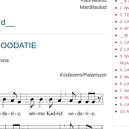
Kadrilaulud
__K a
Mardilaulud
1. 
2. 
u d__
3. L
4. A
__M a
1. L
 OODATIE
2. L
3. 
mine
MUA
4. L
Kodavere/Palamuse
5. 
6. L
7. A
8. 
9. L
10.