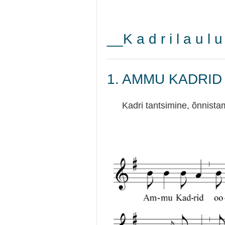
__K a d r i l a u l 
1. AMMU KADRID
Kadri tantsimine, õnnista