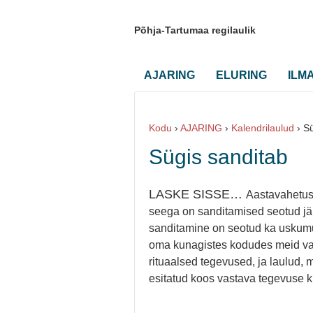
Põhja-Tartumaa regilaulik
AJARING
ELURING
ILM
Kodu
›
AJARING
›
Kalendrilaulud
›
Sü
Sügis sanditab
LASKE SISSE…
Aastavahetus 
seega on sanditamised seotud jär
sanditamine on seotud ka uskum
oma kunagistes kodudes meid vaa
rituaalsed tegevused, ja laulud, 
esitatud koos vastava tegevuse k