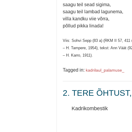
saagu teil sead sigima,
saagu teil lambad lagunema,
villa kandku viie võrra,
põllud pikka linada!
Viis: Sohvi Sepp (83 a) (RKM II 57, 411 
– H. Tampere, 1954), tekst: Ann Väät (9
– H. Karro, 1911).
Tagged in:
kadrilaul_
palamuse_
2. TERE ÕHTUST
Kadrikombestik