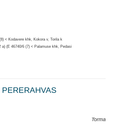
(8) < Kodavere khk, Kokora v, Torila k
2 a) (E 46740/6 (7) < Palamuse khk, Pedasi
, PERERAHVAS
Torma