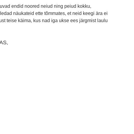
guvad endid noored neiud ning peiud kokku,
oledad näukateid ette tõmmates, et neid keegi ära ei
st teise käima, kus nad iga ukse ees järgmist laulu
AS,