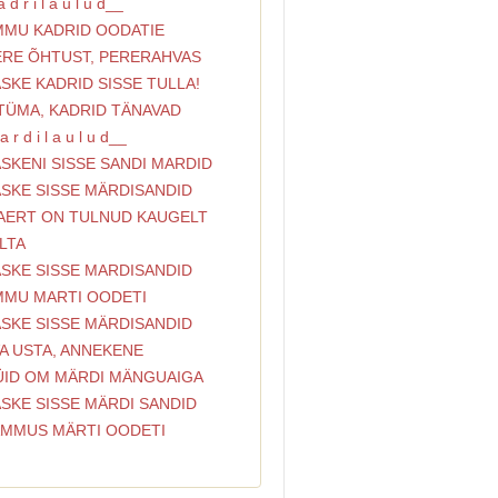
 d r i l a u l u d__
AMMU KADRID OODATIE
TERE ÕHTUST, PERERAHVAS
ASKE KADRID SISSE TULLA!
ITÜMA, KADRID TÄNAVAD
 r d i l a u l u d__
ASKENI SISSE SANDI MARDID
ASKE SISSE MÄRDISANDID
MAERT ON TULNUD KAUGELT
LTA
ASKE SISSE MARDISANDID
AMMU MARTI OODETI
ASKE SISSE MÄRDISANDID
VA USTA, ANNEKENE
NÜID OM MÄRDI MÄNGUAIGA
ASKE SISSE MÄRDI SANDID
 AMMUS MÄRTI OODETI