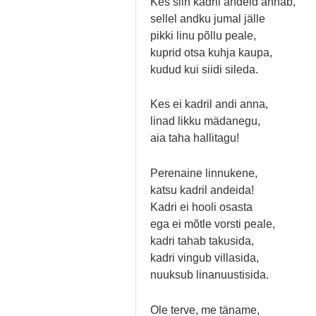
Kes siin kadril andeid annab,
sellel andku jumal jälle
pikki linu põllu peale,
kuprid otsa kuhja kaupa,
kudud kui siidi sileda.
Kes ei kadril andi anna,
linad likku mädanegu,
aia taha hallitagu!
Perenaine linnukene,
katsu kadril andeida!
Kadri ei hooli osasta
ega ei mõtle vorsti peale,
kadri tahab takusida,
kadri vingub villasida,
nuuksub linanuustisida.
Ole terve, me täname,