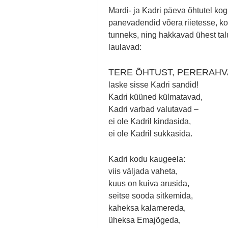
Mardi- ja Kadri päeva õhtutel ko
panevad
endid võera riietesse, k
tunneks, ning
hakkavad ühest talu
laulavad:
TERE ÕHTUST, PERERAHV
laske sisse Kadri sandid!
Kadri küüned külmatavad,
Kadri varbad valutavad –
ei ole Kadril kindasida,
ei ole Kadril sukkasida.
Kadri kodu kaugeela:
viis väljada vaheta,
kuus on kuiva arusida,
seitse sooda sitkemida,
kaheksa kalamereda,
üheksa Emajõgeda,