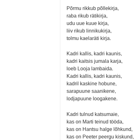
Põrmu rikkub põllekirja,
raba rikub rätikirja,
udu uue kuue kirja,
liiv rikub linnikukirja,
tolmu kaelaräti kirja.
Kadri kallis, kadri kaunis,
kadri kaitsis jumala karja,
loeb Looja lambaida.
Kadri kallis, kadri kaunis,
kadril kaskine hobune,
sarapuune saanikene,
lodjapuune loogakene.
Kadri tulnud katsumaie,
kas on Marti teinud tööda,
kas on Hantsu halge lõhkund,
kas on Peeter peergu kiskund,