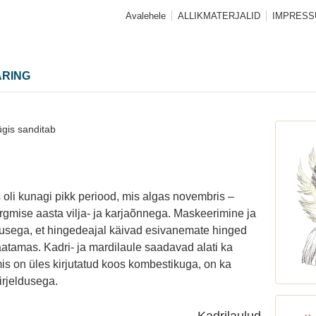
Avalehele
ALLIKMATERJALID
IMPRES
ARING
gis sanditab
oli kunagi pikk periood, mis algas novembris –
gmise aasta vilja- ja karjaõnnega. Maskeerimine ja
usega, et hingedeajal käivad esivanemate hinged
tamas. Kadri- ja mardilaule saadavad alati ka
mis on üles kirjutatud koos kombestikuga, on ka
irjeldusega.