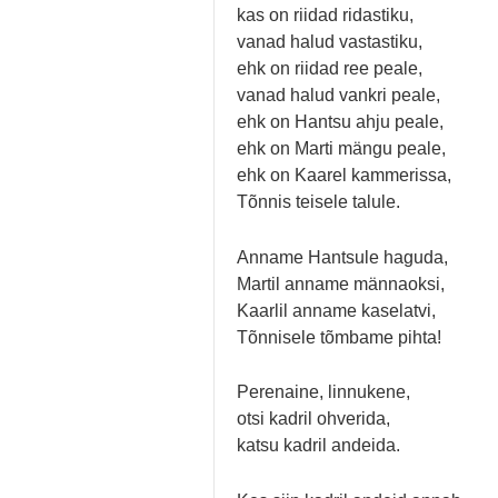
kas on riidad ridastiku,
vanad halud vastastiku,
ehk on riidad ree peale,
vanad halud vankri peale,
ehk on Hantsu ahju peale,
ehk on Marti mängu peale,
ehk on Kaarel kammerissa,
Tõnnis teisele talule.
Anname Hantsule haguda,
Martil anname männaoksi,
Kaarlil anname kaselatvi,
Tõnnisele tõmbame pihta!
Perenaine, linnukene,
otsi kadril ohverida,
katsu kadril andeida.