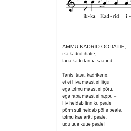
AMMU KADRID OODATIE,
ika kadrid ihatie,
täna kadri tänna saanud.
Tantsi tasa, kadrikene,
et ei liiva maast ei liigu,
ega tolmu maast ei põru,
ega raba maast ei rappu –
liiv heidab linniku peale,
põrm sull heidab põlle peale,
tolmu kaelaräti peale,
udu uue kuue peale!