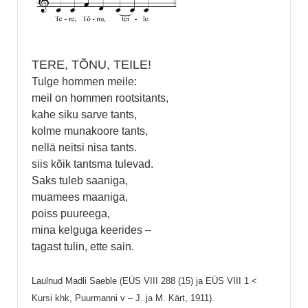
TERE, TÕNU, TEILE!
Tulge hommen meile:
meil on hommen rootsitants,
kahe siku sarve tants,
kolme munakoore tants,
nellä neitsi nisa tants.
siis kõik tantsma tulevad.
Saks tuleb saaniga,
muamees maaniga,
poiss puureega,
mina kelguga keerides –
tagast tulin, ette sain.
Laulnud Madli Saeble (EÜS VIII 288 (15) ja EÜS VIII 1 <
Kursi khk, Puurmanni v – J. ja M. Kärt, 1911).