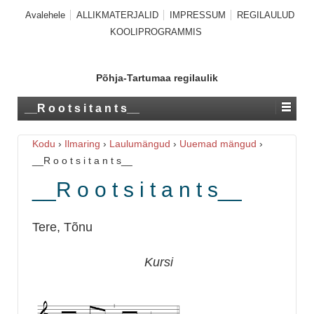
Avalehele
ALLIKMATERJALID
IMPRESSUM
REGILAULUD
KOOLIPROGRAMMIS
Põhja-Tartumaa regilaulik
__R o o t s i t a n t s__
Kodu
›
Ilmaring
›
Laulumängud
›
Uuemad mängud
›
__R o o t s i t a n t s__
__R o o t s i t a n t s__
Tere, Tõnu
Kursi