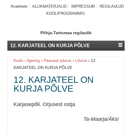
Avalehele
ALLIKMATERJALID
IMPRESSUM
REGILAULUD
KOOLIPROGRAMMIS
Põhja-Tartumaa regilaulik
12. KARJATEEL ON KURJA PÕLVE
Kodu
›
Ajaring
›
Päevast päeva
›
Lõuna
›
12.
KARJATEEL ON KURJA PÕLVE
12. KARJATEEL ON
KURJA PÕLVE
Karjasepõli. Orjusest ostja
Ta-Maarja/Äksi