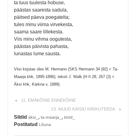
ta tuus tuulesta hobuse,
päästas saaresta sadula,
päitsed päeva poegatelta;
tules minu viima virvekesta,
saama saare lillekesta.
Viis minu vihma oogutesta,
päästas päivista pahasta,
lunastas lume sausta.
Viisi kirjutas üles M. Hermann (SKS Hermann 34 (92) < Ta-
Maarja khk, 1895-1896); teksti J. Walk (H II 28, 267 (3) <
Äksi khk, Kärkna v, 1889).
11. EMÄKÕINE ENNEKÕINE
‹
13. MUUD KÄISID KIRIKUTEEDA
›
Sildid
,
,
äksi_
ta-maarja_
tööd_
Postitatud
Lõuna